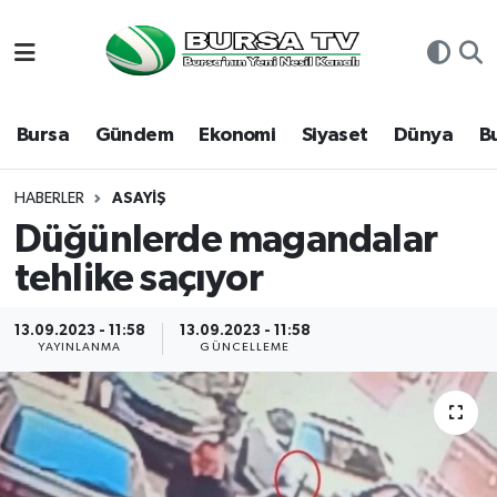
Asayiş
Nöbetçi Eczaneler
Bursa
Gündem
Ekonomi
Siyaset
Dünya
B
Bursa
Hava Durumu
Dünya
Namaz Vakitleri
HABERLER
ASAYIŞ
Düğünlerde magandalar
Eğitim
Trafik Durumu
tehlike saçıyor
Ekonomi
Süper Lig Puan Durumu ve Fikstür
13.09.2023 - 11:58
13.09.2023 - 11:58
YAYINLANMA
GÜNCELLEME
Genel
Tüm Manşetler
Gündem
Son Dakika Haberleri
Magazin
Haber Arşivi