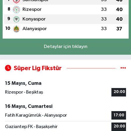
8
Rizespor
33
40
9
Konyaspor
33
40
10
Alanyaspor
33
37
Detaylar için tıklayın
Süper Lig Fikstür
15 Mayıs, Cuma
Rizespor - Beşiktaş
20:00
16 Mayıs, Cumartesi
Fatih Karagümrük - Alanyaspor
17:00
Gaziantep FK - Başakşehir
20:00