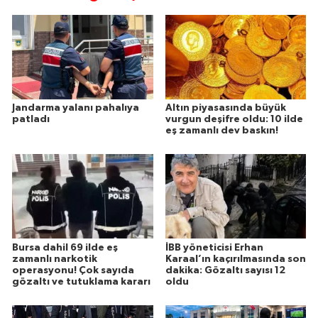
Jandarma yalanı pahalıya
Altın piyasasında büyük
patladı
vurgun deşifre oldu: 10 ilde
eş zamanlı dev baskın!
Bursa dahil 69 ilde eş
İBB yöneticisi Erhan
zamanlı narkotik
Karaal’ın kaçırılmasında son
operasyonu! Çok sayıda
dakika: Gözaltı sayısı 12
gözaltı ve tutuklama kararı
oldu