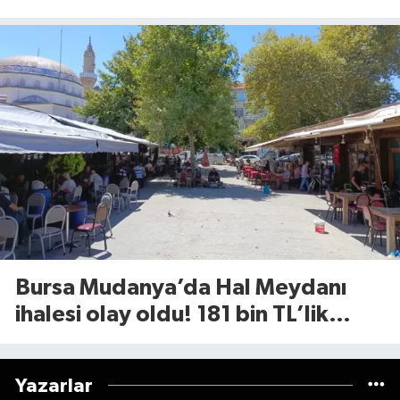
ekiplerin müdahalesiyle
söndürüldü
Bursa Mudanya’da Hal Meydanı
ihalesi olay oldu! 181 bin TL’lik
rekor kira tartışma yarattı
Yazarlar