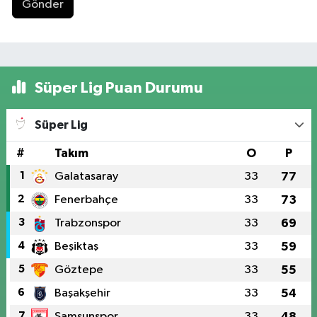
Gönder
Süper Lig Puan Durumu
Süper Lig
#
Takım
O
P
1
Galatasaray
33
77
2
Fenerbahçe
33
73
3
Trabzonspor
33
69
4
Beşiktaş
33
59
5
Göztepe
33
55
6
Başakşehir
33
54
7
Samsunspor
33
48