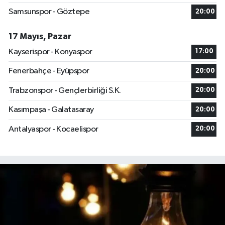
Samsunspor - Göztepe
20:00
17 Mayıs, Pazar
Kayserispor - Konyaspor
17:00
Fenerbahçe - Eyüpspor
20:00
Trabzonspor - Gençlerbirliği S.K.
20:00
Kasımpaşa - Galatasaray
20:00
Antalyaspor - Kocaelispor
20:00