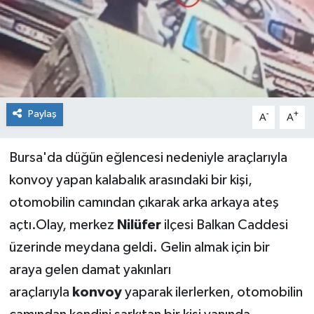
Sağlık
Siyaset
Spor
Paylaş
-
+
A
A
Teknoloji
Bursa'da düğün eğlencesi nedeniyle araçlarıyla
Türkiye
konvoy yapan kalabalık arasındaki bir kişi,
otomobilin camından çıkarak arka arkaya ateş
açtı.Olay, merkez
Nilüfer
ilçesi Balkan Caddesi
üzerinde meydana geldi. Gelin almak için bir
araya gelen damat yakınları
araçlarıyla
konvoy
yaparak ilerlerken, otomobilin