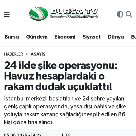
Asayiş
Nöbetçi Eczaneler
Bursa
Gündem
Ekonomi
Siyaset
Dünya
B
Bursa
Hava Durumu
Dünya
Namaz Vakitleri
HABERLER
ASAYIŞ
24 ilde şike operasyonu:
Eğitim
Trafik Durumu
Havuz hesaplardaki o
rakam dudak uçuklattı!
Ekonomi
Süper Lig Puan Durumu ve Fikstür
İstanbul merkezli başlatılan ve 24 şehre yayılan
Genel
Tüm Manşetler
geniş çaplı operasyonda, yasa dışı bahis ve şike
yoluyla haksız kazanç sağladığı tespit edilen 86
Gündem
Son Dakika Haberleri
kişi gözaltına alındı.
Magazin
Haber Arşivi
05.06.2026 - 14:22
1 DK