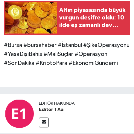
Altın piyasasında büyük
vurgun deşifre oldu: 10
ilde eş zamanlı dev
baskın!
#Bursa #bursahaber #İstanbul #ŞikeOperasyonu
#YasaDışıBahis #MaliSuçlar #Operasyon
#SonDakika #KriptoPara #EkonomiGündemi
EDITÖR HAKKINDA
Editör 1 Aa