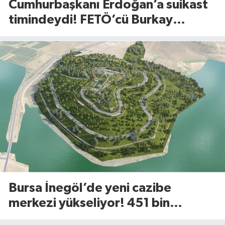
Cumhurbaşkanı Erdoğan’a suikast
timindeydi! FETÖ’cü Burkay
Karatepe’den şoke eden itiraflar
Bursa İnegöl’de yeni cazibe
merkezi yükseliyor! 451 bin
metrekarelik Millet Bahçesi için