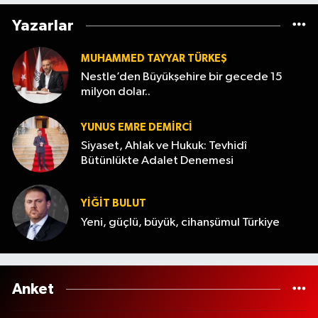
geri sayım başladı
Yazarlar
MUHAMMED TAYYAR TÜRKEŞ
Nestle’den Büyükşehire bir gecede 15
milyon dolar..
YUNUS EMRE DEMIRCI
Siyaset, Ahlak ve Hukuk: Tevhidî
Bütünlükte Adalet Denemesi
YİĞİT BULUT
Yeni, güçlü, büyük, cihanşümul Türkiye
Anket