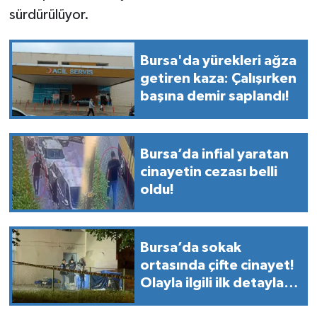
sürdürülüyor.
Bursa'da yürekleri ağza
getiren kaza: Çalışırken
başına demir saplandı!
Bursa’da infial yaratan
cinayetin cezası belli
oldu!
Bursa’da sokak
ortasında çifte cinayet!
Olayla ilgili ilk detaylar
belli oldu