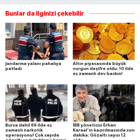
Bunlar da ilginizi çekebilir
Jandarma yalanı pahalıya
Altın piyasasında büyük
patladı
vurgun deşifre oldu: 10 ilde
eş zamanlı dev baskın!
Bursa dahil 69 ilde eş
İBB yöneticisi Erhan
zamanlı narkotik
Karaal’ın kaçırılmasında son
operasyonu! Çok sayıda
dakika: Gözaltı sayısı 12