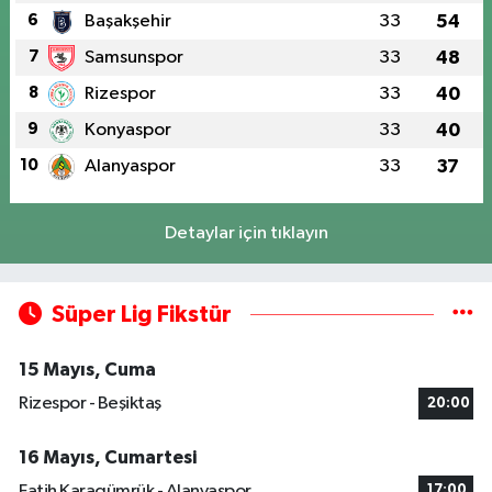
6
Başakşehir
33
54
7
Samsunspor
33
48
8
Rizespor
33
40
9
Konyaspor
33
40
10
Alanyaspor
33
37
Detaylar için tıklayın
Süper Lig Fikstür
15 Mayıs, Cuma
Rizespor - Beşiktaş
20:00
16 Mayıs, Cumartesi
Fatih Karagümrük - Alanyaspor
17:00