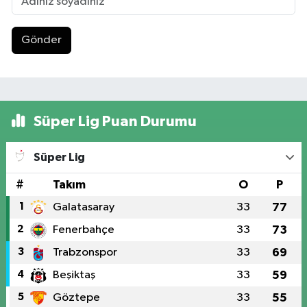
Gönder
Süper Lig Puan Durumu
Süper Lig
#
Takım
O
P
1
Galatasaray
33
77
2
Fenerbahçe
33
73
3
Trabzonspor
33
69
4
Beşiktaş
33
59
5
Göztepe
33
55