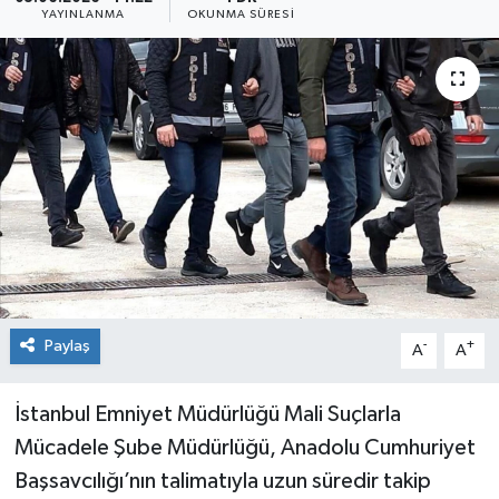
YAYINLANMA
OKUNMA SÜRESI
Sağlık
Siyaset
Spor
Teknoloji
Türkiye
Paylaş
-
+
A
A
İstanbul Emniyet Müdürlüğü Mali Suçlarla
Mücadele Şube Müdürlüğü, Anadolu Cumhuriyet
Başsavcılığı’nın talimatıyla uzun süredir takip