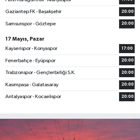
Gaziantep FK - Başakşehir
20:00
Samsunspor - Göztepe
20:00
17 Mayıs, Pazar
Kayserispor - Konyaspor
17:00
Fenerbahçe - Eyüpspor
20:00
Trabzonspor - Gençlerbirliği S.K.
20:00
Kasımpaşa - Galatasaray
20:00
Antalyaspor - Kocaelispor
20:00