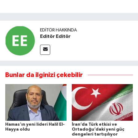
EDITÖR HAKKINDA
Editör Editör
Bunlar da ilginizi çekebilir
Hamas'ın yeni lideri Halil El-
İran’da Türk etkisi ve
Hayya oldu
Ortadoğu’daki yeni güç
dengeleri tartışılıyor