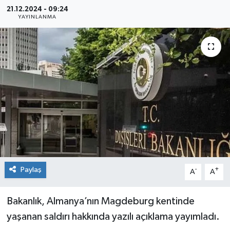
21.12.2024 - 09:24
Sağlık
YAYINLANMA
Siyaset
Spor
Teknoloji
Türkiye
Paylaş
-
+
A
A
Bakanlık, Almanya’nın Magdeburg kentinde
yaşanan saldırı hakkında yazılı açıklama yayımladı.