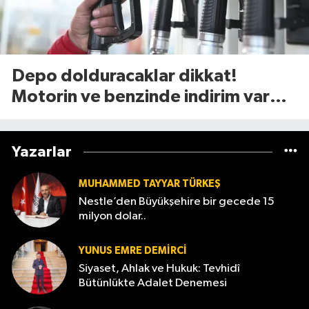
Depo dolduracaklar dikkat!
Motorin ve benzinde indirim var
mı? (7 Ağustos 2026
Yazarlar
MUHAMMED TAYYAR TÜRKEŞ
Nestle’den Büyükşehire bir gecede 15
milyon dolar..
YUNUS EMRE DEMIRCI
Siyaset, Ahlak ve Hukuk: Tevhidî
Bütünlükte Adalet Denemesi