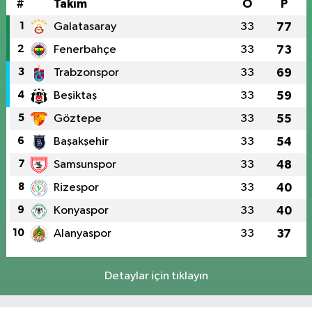
#
Takım
O
P
1
Galatasaray
33
77
2
Fenerbahçe
33
73
3
Trabzonspor
33
69
4
Beşiktaş
33
59
5
Göztepe
33
55
6
Başakşehir
33
54
7
Samsunspor
33
48
8
Rizespor
33
40
9
Konyaspor
33
40
10
Alanyaspor
33
37
Detaylar için tıklayın