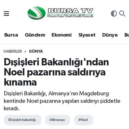
Asayiş
Nöbetçi Eczaneler
Bursa
Gündem
Ekonomi
Siyaset
Dünya
B
Bursa
Hava Durumu
Dünya
Namaz Vakitleri
HABERLER
DÜNYA
Dışişleri Bakanlığı'ndan
Eğitim
Trafik Durumu
Noel pazarına saldırıya
kınama
Ekonomi
Süper Lig Puan Durumu ve Fikstür
Dışişleri Bakanlığı, Almanya'nın Magdeburg
Genel
Tüm Manşetler
kentinde Noel pazarına yapılan saldırıyı şiddetle
kınadı.
Gündem
Son Dakika Haberleri
#Dışişleri bakanlığı
#Almanya
#Noel
Magazin
Haber Arşivi