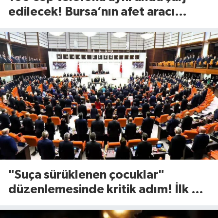
edilecek! Bursa’nın afet aracı
görücüye çıktı
"Suça sürüklenen çocuklar"
düzenlemesinde kritik adım! İlk 2
madde kabul edildi