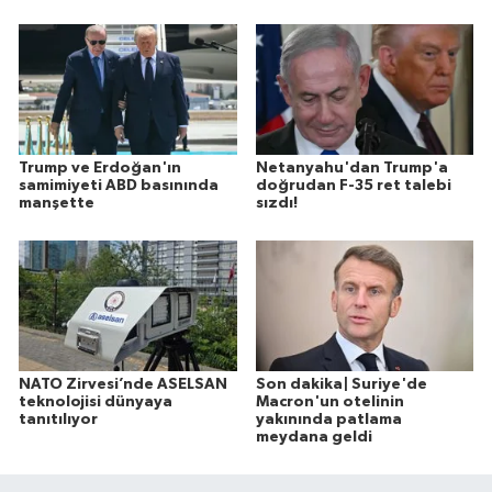
Trump ve Erdoğan'ın
Netanyahu'dan Trump'a
samimiyeti ABD basınında
doğrudan F-35 ret talebi
manşette
sızdı!
NATO Zirvesi’nde ASELSAN
Son dakika| Suriye'de
teknolojisi dünyaya
Macron'un otelinin
tanıtılıyor
yakınında patlama
meydana geldi