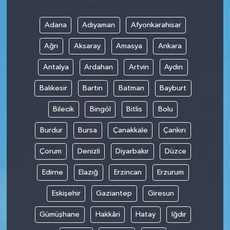
Adana
Adıyaman
Afyonkarahisar
Ağrı
Aksaray
Amasya
Ankara
Antalya
Ardahan
Artvin
Aydın
Balıkesir
Bartın
Batman
Bayburt
Bilecik
Bingöl
Bitlis
Bolu
Burdur
Bursa
Çanakkale
Çankırı
Çorum
Denizli
Diyarbakır
Düzce
Edirne
Elazığ
Erzincan
Erzurum
Eskişehir
Gaziantep
Giresun
Gümüşhane
Hakkâri
Hatay
Iğdır