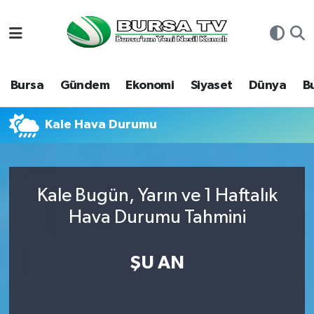
Asayiş
Nöbetçi Eczaneler
Bursa
Gündem
Ekonomi
Siyaset
Dünya
B
Bursa
Hava Durumu
Dünya
Namaz Vakitleri
Kale Hava Durumu
Eğitim
Trafik Durumu
Kale Bugün, Yarın ve 1 Haftalık
Ekonomi
Süper Lig Puan Durumu ve Fikstür
Hava Durumu Tahmini
Genel
Tüm Manşetler
ŞU AN
Gündem
Son Dakika Haberleri
Magazin
Haber Arşivi