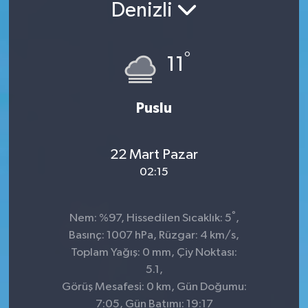
Denizli
Sağlık
°
Siyaset
11
Spor
Puslu
Teknoloji
22 Mart Pazar
Türkiye
02:15
°
Nem: %97, Hissedilen Sıcaklık: 5
,
Basınç: 1007 hPa, Rüzgar: 4 km/s,
Toplam Yağış: 0 mm, Çiy Noktası:
5.1,
Görüş Mesafesi: 0 km, Gün Doğumu:
7:05, Gün Batımı: 19:17