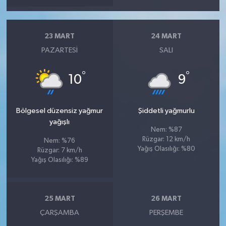
23 MART
24 MART
PAZARTESI
SALI
°
°
10
9
Bölgesel düzensiz yağmur
Şiddetli yağmurlu
yağışlı
Nem: %87
Rüzgar: 12 km/h
Nem: %76
Yağış Olasılığı: %80
Rüzgar: 7 km/h
Yağış Olasılığı: %89
25 MART
26 MART
ÇARŞAMBA
PERŞEMBE