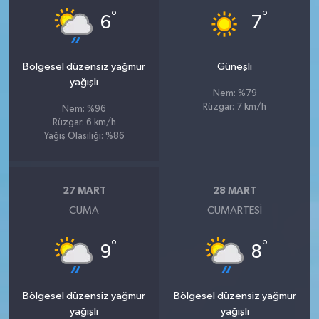
°
°
6
7
Bölgesel düzensiz yağmur
Güneşli
yağışlı
Nem: %79
Rüzgar: 7 km/h
Nem: %96
Rüzgar: 6 km/h
Yağış Olasılığı: %86
27 MART
28 MART
CUMA
CUMARTESI
°
°
9
8
Bölgesel düzensiz yağmur
Bölgesel düzensiz yağmur
yağışlı
yağışlı