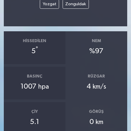
Yozgat
Zonguldak
HISSEDILEN
NEM
°
5
%97
BASINÇ
RÜZGAR
1007
4
hpa
km/s
ÇIY
GÖRÜŞ
5.1
0
km