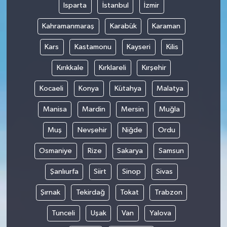
Isparta
İstanbul
İzmir
Kahramanmaraş
Karabük
Karaman
Kars
Kastamonu
Kayseri
Kilis
Kırıkkale
Kırklareli
Kırşehir
Kocaeli
Konya
Kütahya
Malatya
Manisa
Mardin
Mersin
Muğla
Muş
Nevşehir
Niğde
Ordu
Osmaniye
Rize
Sakarya
Samsun
Şanlıurfa
Siirt
Sinop
Sivas
Şırnak
Tekirdağ
Tokat
Trabzon
Tunceli
Uşak
Van
Yalova