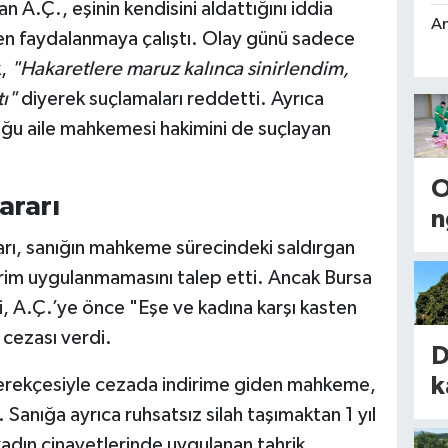
 A.Ç., eşinin kendisini aldattığını iddia
An
en faydalanmaya çalıştı. Olay günü sadece
k,
"Hakaretlere maruz kalınca sinirlendim,
ı"
diyerek suçlamaları reddetti. Ayrıca
ğu aile mahkemesi hakimini de suçlayan
ararı
n
d
rı, sanığın mahkeme sürecindeki saldırgan
A
dirim uygulanmamasını talep etti. Ancak Bursa
, A.Ç.’ye önce "Eşe ve kadına karşı kasten
T
cezası verdi.
D
A
k
 gerekçesiyle cezada indirime giden mahkeme,
T
M
Sanığa ayrıca ruhsatsız silah taşımaktan 1 yıl
n
l
 kadın cinayetlerinde uygulanan tahrik