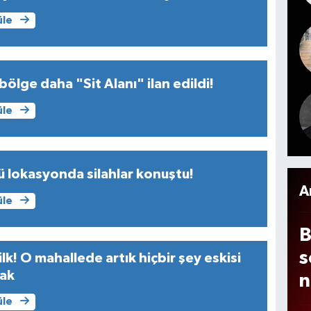
n
üle
S
r
bölge daha "Sit Alanı" ilan edildi!
üle
ü lokasyonda silahlar konuştu!
A
üle
B
s
ilk! O mahallede artık hiçbir şey eskisi
cak
n
üle