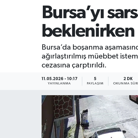
Bursa’yı sar
Sağlık
beklenirken 
Siyaset
Spor
Bursa’da boşanma aşamasındak
ağırlaştırılmış müebbet istemi
Teknoloji
cezasına çarptırıldı.
Türkiye
11.05.2026 - 10:17
5
2 DK
YAYINLANMA
PAYLAŞIM
OKUNMA SÜR