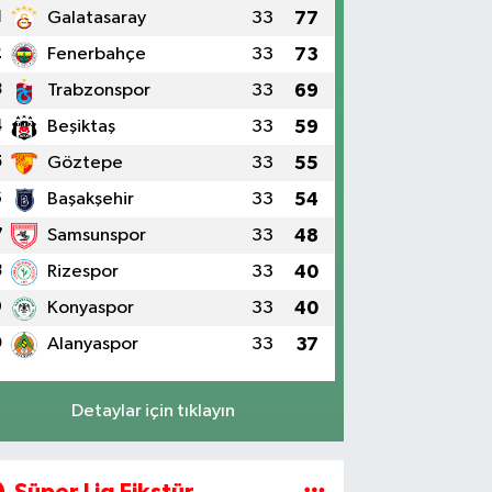
1
Galatasaray
33
77
2
Fenerbahçe
33
73
3
Trabzonspor
33
69
4
Beşiktaş
33
59
5
Göztepe
33
55
6
Başakşehir
33
54
7
Samsunspor
33
48
8
Rizespor
33
40
9
Konyaspor
33
40
0
Alanyaspor
33
37
Detaylar için tıklayın