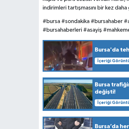
indirimleri tartışmasını bir kez dah
#bursa #sondakika #bursahaber #a
#bursahaberleri #asayiş #mahkem
Bursa'da teh
İçeriği Görünt
Bursa trafiğ
değişti!
İçeriği Görünt
Bursa’da her