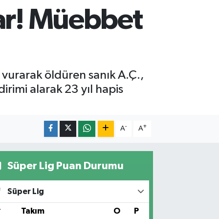
rar! Müebbet
vurarak öldüren sanık A.Ç.,
irimi alarak 23 yıl hapis
-
+
A
A
Süper Lig Puan Durumu
Süper Lig
#
Takım
O
P