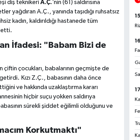
i diş teknikeri
A.Ç.
’nin (61) saldırısına
tler yağdıran A.Ç., yanında taşıdığı ruhsatsız
1
ihsiz kadın, kaldırıldığı hastanede tüm
Ri
etti.
1
n İfadesi: "Babam Bizi de
Fa
Ga
 çiftin çocukları, babalarının geçmişte de
Sa
 getirdi. Kızı Z.Ç., babasının daha önce
iğini ve hakkında uzaklaştırma kararı
1
nnesinin hiçbir suçu yokken saldırıya
Ka
babasının sürekli şiddet eğilimli olduğunu ve
Fe
Tr
Amacım Korkutmaktı"
Ka