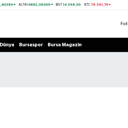
1,60380
6862,09000
14.598,00
79.591,74
ALTIN
BİST
BTC
Fot
Dünya
Bursaspor
Bursa Magazin