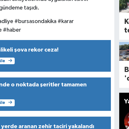
d
a gündeme taşıdı.
T
K
dliye #bursasondakika #karar
F
t
e #haber
a
Y
H
likeli şova rekor ceza!
e
Y
D
üle
n
ü
B
'
G
inde o noktada şeritler tamamen
A
i
r
Y
üle
n
S
 yerde aranan zehir taciri yakalandı