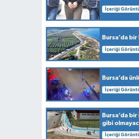
İçeriği Görünt
Bursa’da bir 
İçeriği Görünt
Bursa’da ünl
İçeriği Görünt
Bursa’da bir 
gibi olmaya
İçeriği Görünt