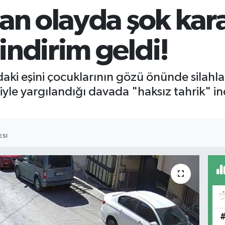
san olayda şok ka
indirim geldi!
i eşini çocuklarının gözü önünde silahla 
yle yargılandığı davada "haksız tahrik" ind
ESI