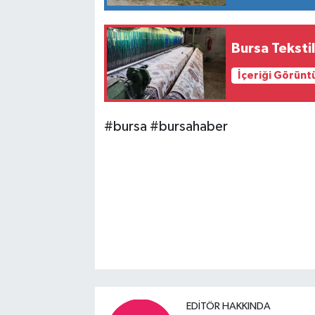
Bursa Teksti
İçeriği Görünt
#bursa #bursahaber
EDITÖR HAKKINDA