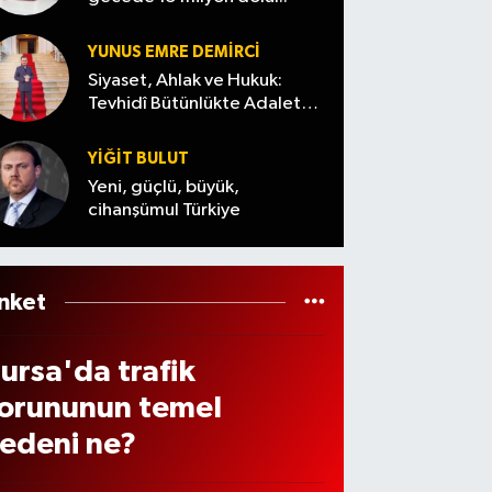
mada
YUNUS EMRE DEMIRCI
öndü
Siyaset, Ahlak ve Hukuk:
üldü
Tevhidî Bütünlükte Adalet
Denemesi
YİĞİT BULUT
Yeni, güçlü, büyük,
cihanşümul Türkiye
nket
ursa'da trafik
orununun temel
edeni ne?