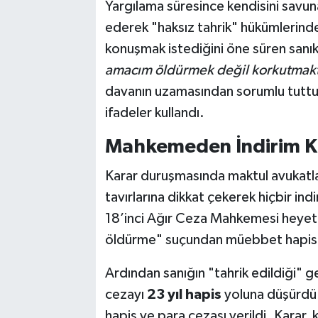
Yargılama süresince kendisini savunan
ederek "haksız tahrik" hükümlerind
konuşmak istediğini öne süren sanı
amacım öldürmek değil korkutmakt
davanın uzamasından sorumlu tuttu
ifadeler kullandı.
Mahkemeden İndirim K
Karar duruşmasında maktul avukatla
tavırlarına dikkat çekerek hiçbir in
18’inci Ağır Ceza Mahkemesi heyeti
öldürme" suçundan müebbet hapis 
Ardından sanığın "tahrik edildiği"
cezayı
23 yıl hapis
yoluna düşürdü. 
hapis ve para cezası verildi. Karar,