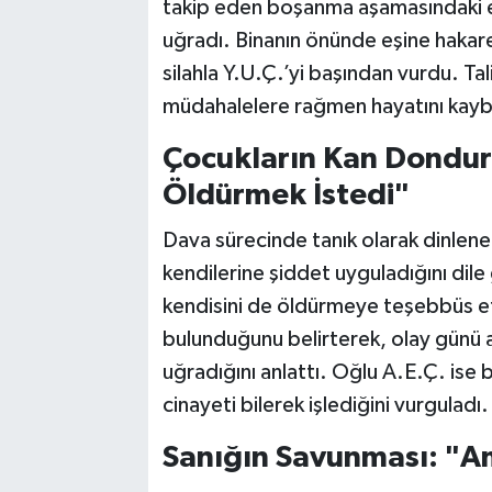
takip eden boşanma aşamasındaki eş
uğradı. Binanın önünde eşine hakare
silahla Y.U.Ç.’yi başından vurdu. Tal
müdahalelere rağmen hayatını kayb
Çocukların Kan Dondura
Öldürmek İstedi"
Dava sürecinde tanık olarak dinlenen
kendilerine şiddet uyguladığını dile
kendisini de öldürmeye teşebbüs ett
bulunduğunu belirterek, olay günü a
uğradığını anlattı. Oğlu A.E.Ç. ise 
cinayeti bilerek işlediğini vurguladı.
Sanığın Savunması: "