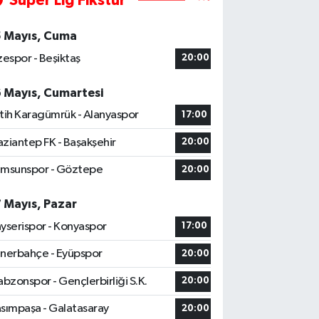
Süper Lig Fikstür
5 Mayıs, Cuma
zespor - Beşiktaş
20:00
6 Mayıs, Cumartesi
tih Karagümrük - Alanyaspor
17:00
ziantep FK - Başakşehir
20:00
msunspor - Göztepe
20:00
7 Mayıs, Pazar
yserispor - Konyaspor
17:00
nerbahçe - Eyüpspor
20:00
abzonspor - Gençlerbirliği S.K.
20:00
sımpaşa - Galatasaray
20:00