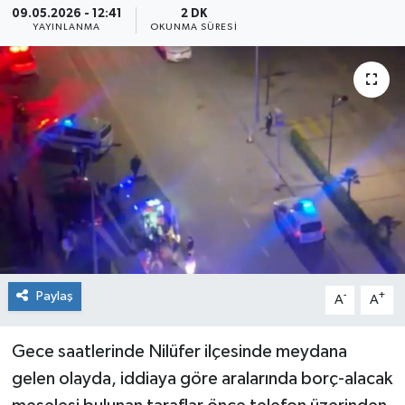
09.05.2026 - 12:41
2 DK
YAYINLANMA
OKUNMA SÜRESI
Sağlık
Siyaset
Spor
Teknoloji
Türkiye
Paylaş
-
+
A
A
Gece saatlerinde Nilüfer ilçesinde meydana
gelen olayda, iddiaya göre aralarında borç-alacak