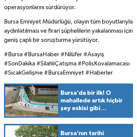
operasyonlarını sürdürüyor.
Bursa Emniyet Müdürlüğü, olayın tüm boyutlarıyla
aydınlatılması ve firari şüphelilerin yakalanması için
geniş çaplı bir soruşturma yürütüyor.
#Bursa #BursaHaber #Nilüfer #Asayiş
#SonDakika #SilahlıÇatışma #PolisKovalamacası
#SıcakGelişme #BursaEmniyet #Haberler
Bursa’da bir ilk! O
mahallede artık hiçbir
şey eskisi gibi
olmayacak
Bursa’nın tarihi