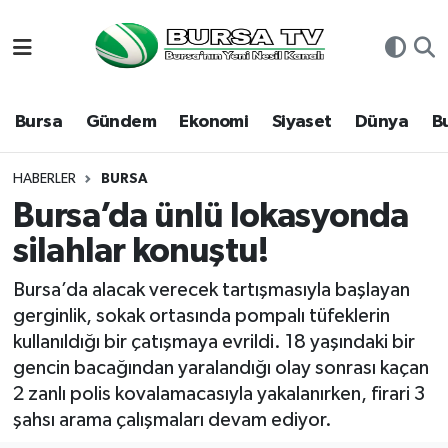
Asayiş
Nöbetçi Eczaneler
Bursa
Gündem
Ekonomi
Siyaset
Dünya
B
Bursa
Hava Durumu
Dünya
Namaz Vakitleri
HABERLER
BURSA
Bursa’da ünlü lokasyonda
Eğitim
Trafik Durumu
silahlar konuştu!
Ekonomi
Süper Lig Puan Durumu ve Fikstür
Bursa’da alacak verecek tartışmasıyla başlayan
gerginlik, sokak ortasında pompalı tüfeklerin
Genel
Tüm Manşetler
kullanıldığı bir çatışmaya evrildi. 18 yaşındaki bir
gencin bacağından yaralandığı olay sonrası kaçan
Gündem
Son Dakika Haberleri
2 zanlı polis kovalamacasıyla yakalanırken, firari 3
şahsı arama çalışmaları devam ediyor.
Magazin
Haber Arşivi