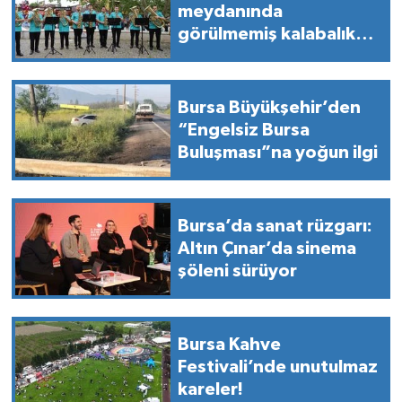
meydanında
görülmemiş kalabalık
herkes oraya akın etti!
Bursa Büyükşehir’den
“Engelsiz Bursa
Buluşması”na yoğun ilgi
Bursa’da sanat rüzgarı:
Altın Çınar’da sinema
şöleni sürüyor
Bursa Kahve
Festivali’nde unutulmaz
kareler!