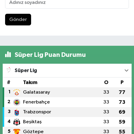
Gönder
Süper Lig Puan Durumu
Süper Lig
#
Takım
O
P
1
Galatasaray
33
77
2
Fenerbahçe
33
73
3
Trabzonspor
33
69
4
Beşiktaş
33
59
5
Göztepe
33
55