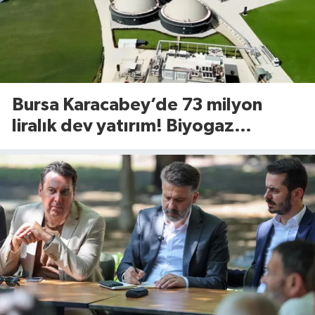
Bursa Karacabey’de 73 milyon
liralık dev yatırım! Biyogaz
tesisinde kapasite 545 tona
yükseliyor