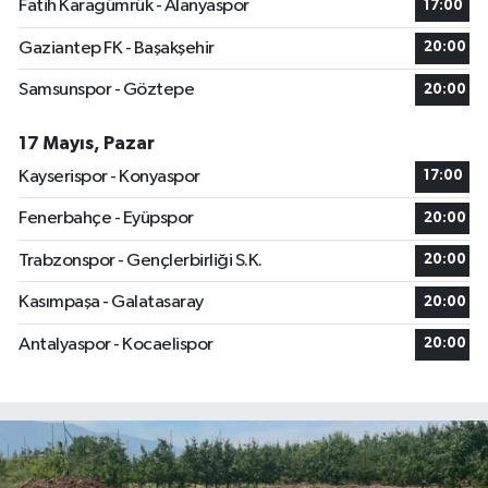
Fatih Karagümrük - Alanyaspor
17:00
Gaziantep FK - Başakşehir
20:00
Samsunspor - Göztepe
20:00
17 Mayıs, Pazar
Kayserispor - Konyaspor
17:00
Fenerbahçe - Eyüpspor
20:00
Trabzonspor - Gençlerbirliği S.K.
20:00
Kasımpaşa - Galatasaray
20:00
Antalyaspor - Kocaelispor
20:00