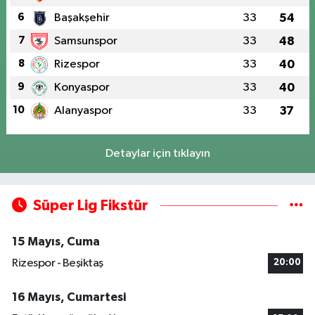
6
Başakşehir
33
54
7
Samsunspor
33
48
8
Rizespor
33
40
9
Konyaspor
33
40
10
Alanyaspor
33
37
Detaylar için tıklayın
Süper Lig Fikstür
15 Mayıs, Cuma
Rizespor - Beşiktaş
20:00
16 Mayıs, Cumartesi