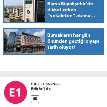
Bursa Büyükşehir’de
dikkat çeken
"vekaleten" atama
kararı!
Bursalıların her gün
önünden geçtiği o yapı
tarih oluyor!
EDITÖR HAKKINDA
Editör 1 Aa