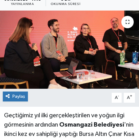
YAYINLANMA
OKUNMA SÜRESI
Sağlık
Siyaset
Spor
Teknoloji
Türkiye
Paylaş
-
+
A
A
Geçtiğimiz yıl ilki gerçekleştirilen ve yoğun ilgi
görmesinin ardından
Osmangazi Belediyesi
'nin
ikinci kez ev sahipliği yaptığı Bursa Altın Çınar Kısa