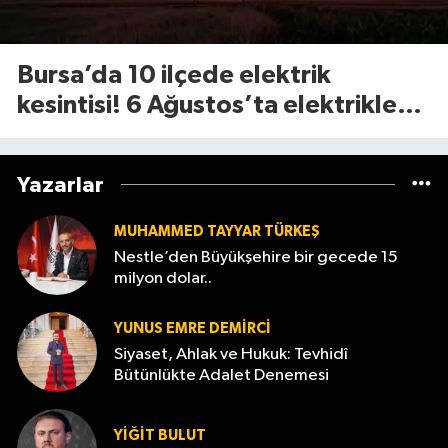
Bursa’da 10 ilçede elektrik
kesintisi! 6 Ağustos’ta elektrikler
ne zaman gelecek?
Yazarlar
MUHAMMED TAYYAR TÜRKEŞ
Nestle’den Büyükşehire bir gecede 15
milyon dolar..
YUNUS EMRE DEMIRCI
Siyaset, Ahlak ve Hukuk: Tevhidî
Bütünlükte Adalet Denemesi
YİĞİT BULUT