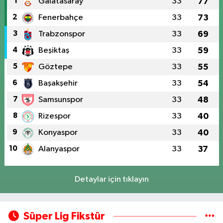
1
Galatasaray
33
77
2
Fenerbahçe
33
73
3
Trabzonspor
33
69
4
Beşiktaş
33
59
5
Göztepe
33
55
6
Başakşehir
33
54
7
Samsunspor
33
48
8
Rizespor
33
40
9
Konyaspor
33
40
10
Alanyaspor
33
37
Detaylar için tıklayın
Süper Lig Fikstür