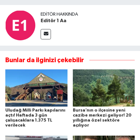
EDITÖR HAKKINDA
Editör 1 Aa
Bunlar da ilginizi çekebilir
Uludağ Milli Parkı kapılarını
Bursa’nın o ilçesine yeni
açtı! Haftada 3 gün
cazibe merkezi geliyor! 20
çalışacaklara 1.375 TL
yıllığına özel sektöre
verilecek
açılıyor