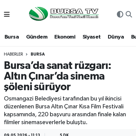
Asayiş
Nöbetçi Eczaneler
Bursa
Gündem
Ekonomi
Siyaset
Dünya
B
Bursa
Hava Durumu
Dünya
Namaz Vakitleri
HABERLER
BURSA
Bursa’da sanat rüzgarı:
Eğitim
Trafik Durumu
Altın Çınar’da sinema
şöleni sürüyor
Ekonomi
Süper Lig Puan Durumu ve Fikstür
Osmangazi Belediyesi tarafından bu yıl ikincisi
Genel
Tüm Manşetler
düzenlenen Bursa Altın Çınar Kısa Film Festivali
kapsamında, 220 başvuru arasından finale kalan
Gündem
Son Dakika Haberleri
filmler sinemaseverlerle buluştu.
Magazin
Haber Arşivi
09.05.2026 - 11:13
5 DK