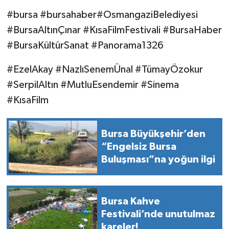
#bursa #bursahaber#OsmangaziBelediyesi
#BursaAltınÇınar #KısaFilmFestivali #BursaHaber
#BursaKültürSanat #Panorama1326
#EzelAkay #NazlıSenemÜnal #TümayÖzokur
#SerpilAltın #MutluEsendemir #Sinema
#KısaFilm
Bursa Büyükşehir’den
“Engelsiz Bursa
Buluşması”na yoğun ilgi
Bursa Kahve
Festivali’nde unutulmaz
kareler!