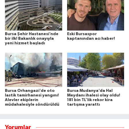
Bursa Şehir Hastanesi’nde
Eski Bursaspor
bir ilk! Bakanlık onayıyla
kaptanından acı haber!
yeni hizmet başladı
Bursa Orhangazi’de oto
Bursa Mudanya’da Hal
lastik tamirhanesi yangını!
Meydanı ihalesi olay oldu!
Alevler ekiplerin
181 bin TL’lik rekor kira
müdahalesiyle söndürüldü
tartışma yarattı
Yorumlar