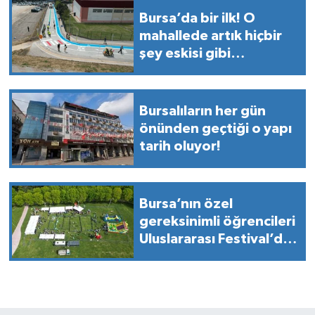
Bursa’da bir ilk! O
mahallede artık hiçbir
şey eskisi gibi
olmayacak
Bursalıların her gün
önünden geçtiği o yapı
tarih oluyor!
Bursa’nın özel
gereksinimli öğrencileri
Uluslararası Festival’de
buluştu