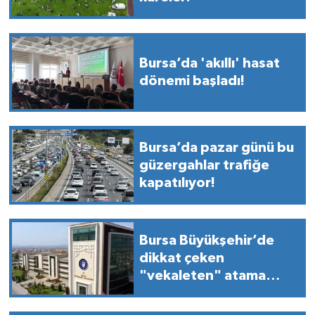
Bursa’da 'akıllı' hasat
dönemi başladı!
Bursa’da pazar günü bu
güzergahlar trafiğe
kapatılıyor!
Bursa Büyükşehir’de
dikkat çeken
"vekaleten" atama
kararı!