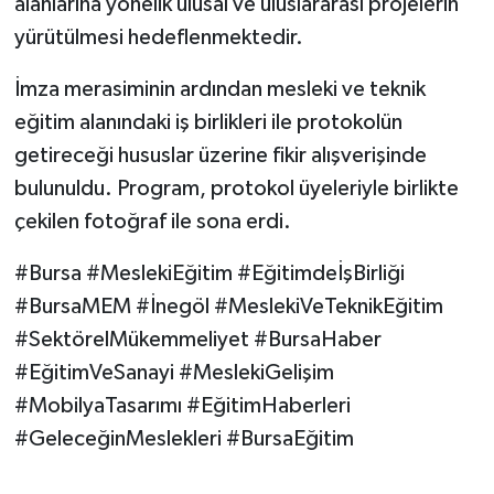
alanlarına yönelik ulusal ve uluslararası projelerin
yürütülmesi hedeflenmektedir.
İmza merasiminin ardından mesleki ve teknik
eğitim alanındaki iş birlikleri ile protokolün
getireceği hususlar üzerine fikir alışverişinde
bulunuldu. Program, protokol üyeleriyle birlikte
çekilen fotoğraf ile sona erdi.
#Bursa #MeslekiEğitim #EğitimdeİşBirliği
#BursaMEM #İnegöl #MeslekiVeTeknikEğitim
#SektörelMükemmeliyet #BursaHaber
#EğitimVeSanayi #MeslekiGelişim
#MobilyaTasarımı #EğitimHaberleri
#GeleceğinMeslekleri #BursaEğitim