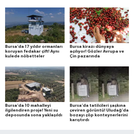
Bursa’da 17 yıldır ormanları
Bursa kirazı dünyaya
koruyan fedakar çift! Aynı
açılıyor! Gözler Avrupa ve
kulede nöbetteler
Çin pazarında
Bursa’da 10 mahalleyi
Bursa’da tatilcileri şaşkına
ilgilendiren proje! Yeni su
çeviren görüntü! Uludağ’da
deposunda sona yaklaşıldı
bozayı çöp konteynerlerini
karıştırdı