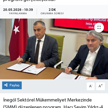
Sağlık
20.05.2026 - 10:39
2 DK
YAYINLANMA
OKUNMA SÜRESI
Siyaset
Spor
Teknoloji
Türkiye
Paylaş
-
+
A
A
İnegöl Sektörel Mükemmeliyet Merkezinde
(SMM) düzenlenen program, Hacı Sevim Yıldız-4