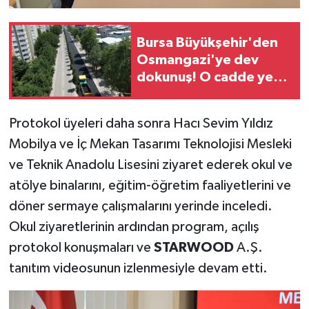
Bursa Büyükşehir'den
Osmangazi'ye dev
dokunuş! O cadde yeni
yüzüne kavuşuyor
Protokol üyeleri daha sonra Hacı Sevim Yıldız
Mobilya ve İç Mekan Tasarımı Teknolojisi Mesleki
ve Teknik Anadolu Lisesini ziyaret ederek okul ve
atölye binalarını, eğitim-öğretim faaliyetlerini ve
döner sermaye çalışmalarını yerinde inceledi.
Okul ziyaretlerinin ardından program, açılış
protokol konuşmaları ve
STARWOOD
A.Ş.
tanıtım videosunun izlenmesiyle devam etti.