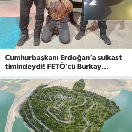
Cumhurbaşkanı Erdoğan’a suikast
timindeydi! FETÖ’cü Burkay
Karatepe’den şoke eden itiraflar