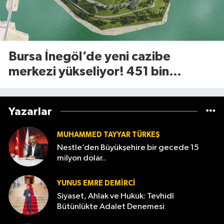
Bursa İnegöl’de yeni cazibe
merkezi yükseliyor! 451 bin
metrekarelik Millet Bahçesi için
geri sayım başladı
Yazarlar
MUHAMMED TAYYAR TÜRKEŞ
Nestle’den Büyükşehire bir gecede 15
milyon dolar..
YUNUS EMRE DEMIRCI
Siyaset, Ahlak ve Hukuk: Tevhidî
Bütünlükte Adalet Denemesi