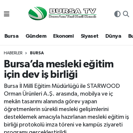
Asayiş
Nöbetçi Eczaneler
Bursa
Gündem
Ekonomi
Siyaset
Dünya
B
Bursa
Hava Durumu
Dünya
Namaz Vakitleri
HABERLER
BURSA
Bursa’da mesleki eğitim
Eğitim
Trafik Durumu
için dev iş birliği
Ekonomi
Süper Lig Puan Durumu ve Fikstür
Bursa İl Millî Eğitim Müdürlüğü ile STARWOOD
Orman Ürünleri A.Ş. arasında, mobilya ve iç
Genel
Tüm Manşetler
mekân tasarımı alanında görev yapan
öğretmenlerin sürekli mesleki gelişimlerini
Gündem
Son Dakika Haberleri
desteklemek amacıyla hazırlanan mesleki eğitim iş
birliği protokolü imza töreni ve kampüs ziyareti
Magazin
Haber Arşivi
programı gerçekleştirildi.