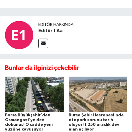
EDITÖR HAKKINDA
Editör 1 Aa
Bunlar da ilginizi çekebilir
Bursa Büyükşehir'den
Bursa Şehir Hastanesi'nde
Osmangazi'ye dev
otopark sorunu tarih
dokunuş! O cadde yeni
oluyor! 1.250 araçlık dev
yüzüne kavuşuyor
alan açılıyor