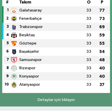
#
Takım
O
P
1
Galatasaray
33
77
2
Fenerbahçe
33
73
3
Trabzonspor
33
69
4
Beşiktaş
33
59
5
Göztepe
33
55
6
Başakşehir
33
54
7
Samsunspor
33
48
8
Rizespor
33
40
9
Konyaspor
33
40
10
Alanyaspor
33
37
Detaylar için tıklayın