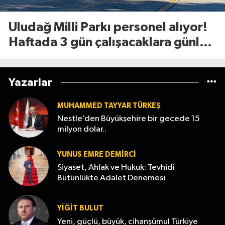
Uludağ Milli Parkı personel alıyor!
Haftada 3 gün çalışacaklara günlük
1.375 TL ödeme yapılacak
Yazarlar
MUHAMMED TAYYAR TÜRKEŞ
Nestle’den Büyükşehire bir gecede 15
milyon dolar..
YUNUS EMRE DEMIRCI
Siyaset, Ahlak ve Hukuk: Tevhidî
Bütünlükte Adalet Denemesi
YİĞİT BULUT
Yeni, güçlü, büyük, cihanşümul Türkiye