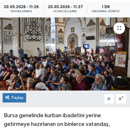
20.05.2026 - 11:26
20.05.2026 - 11:37
1 DK
Sağlık
YAYINLANMA
GÜNCELLEME
OKUNMA SÜRESI
Siyaset
Spor
Teknoloji
Türkiye
Paylaş
-
+
A
A
Bursa genelinde kurban ibadetini yerine
getirmeye hazırlanan on binlerce vatandaş,