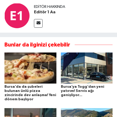
EDITÖR HAKKINDA
Editör 1 Aa
Bunlar da ilginizi çekebilir
Bursa’da da şubeleri
Bursa’ya Togg’dan yeni
bulunan ünlü pizza
yatırım! Servis ağı
zincirinde dev anlaşma! Yeni
genişliyor...
dönem başlıyor