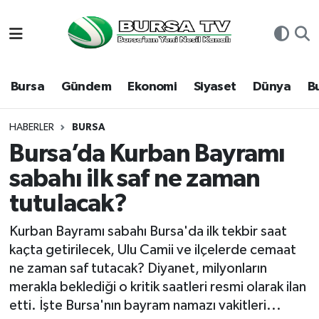
Asayiş
Nöbetçi Eczaneler
Bursa
Gündem
Ekonomi
Siyaset
Dünya
B
Bursa
Hava Durumu
Dünya
Namaz Vakitleri
HABERLER
BURSA
Bursa’da Kurban Bayramı
Eğitim
Trafik Durumu
sabahı ilk saf ne zaman
tutulacak?
Ekonomi
Süper Lig Puan Durumu ve Fikstür
Kurban Bayramı sabahı Bursa'da ilk tekbir saat
Genel
Tüm Manşetler
kaçta getirilecek, Ulu Camii ve ilçelerde cemaat
ne zaman saf tutacak? Diyanet, milyonların
Gündem
Son Dakika Haberleri
merakla beklediği o kritik saatleri resmi olarak ilan
etti. İşte Bursa'nın bayram namazı vakitleri...
Magazin
Haber Arşivi