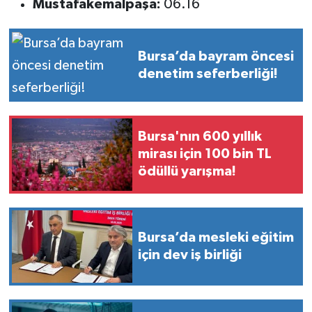
Mustafakemalpaşa:
06.16
Bursa’da bayram öncesi
denetim seferberliği!
Bursa'nın 600 yıllık
mirası için 100 bin TL
ödüllü yarışma!
Bursa’da mesleki eğitim
için dev iş birliği