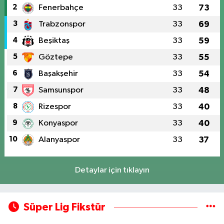
2
Fenerbahçe
33
73
3
Trabzonspor
33
69
4
Beşiktaş
33
59
5
Göztepe
33
55
6
Başakşehir
33
54
7
Samsunspor
33
48
8
Rizespor
33
40
9
Konyaspor
33
40
10
Alanyaspor
33
37
Detaylar için tıklayın
Süper Lig Fikstür