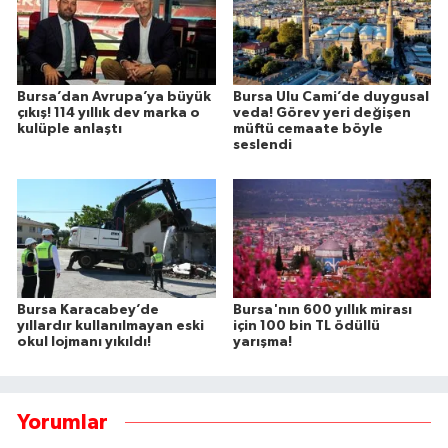
Bursa’dan Avrupa’ya büyük
Bursa Ulu Cami’de duygusal
çıkış! 114 yıllık dev marka o
veda! Görev yeri değişen
kulüple anlaştı
müftü cemaate böyle
seslendi
Bursa Karacabey’de
Bursa'nın 600 yıllık mirası
yıllardır kullanılmayan eski
için 100 bin TL ödüllü
okul lojmanı yıkıldı!
yarışma!
Yorumlar