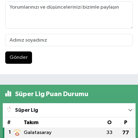
Gönder
Süper Lig Puan Durumu
Süper Lig
#
Takım
O
P
1
Galatasaray
33
77