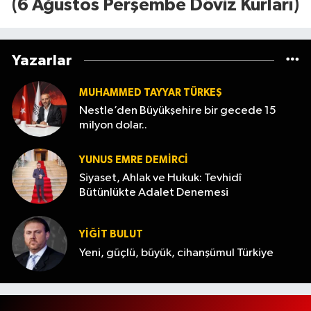
(6 Ağustos Perşembe Döviz Kurları)
Yazarlar
MUHAMMED TAYYAR TÜRKEŞ
Nestle’den Büyükşehire bir gecede 15
milyon dolar..
YUNUS EMRE DEMIRCI
Siyaset, Ahlak ve Hukuk: Tevhidî
Bütünlükte Adalet Denemesi
YİĞİT BULUT
Yeni, güçlü, büyük, cihanşümul Türkiye