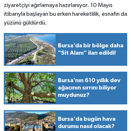
ziyaretçiyi ağırlamaya hazırlanıyor. 10 Mayıs
itibarıyla başlayan bu erken hareketlilik, esnafın da
yüzünü güldürdü.
Bursa’da bir bölge daha
"Sit Alanı" ilan edildi!
Bursa’nın 610 yıllık dev
ağacının sırrını biliyor
muydunuz?
Bursa'da bugün hava
durumu nasıl olacak?