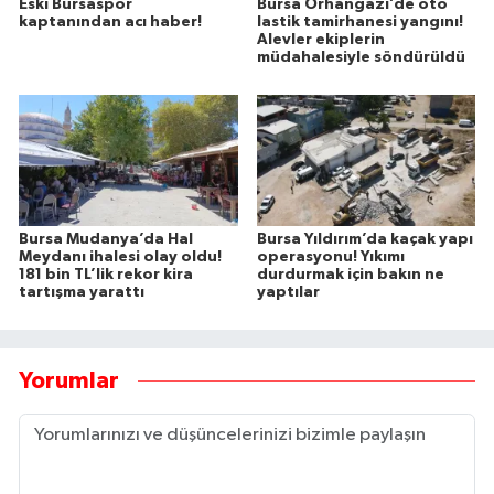
Eski Bursaspor
Bursa Orhangazi’de oto
kaptanından acı haber!
lastik tamirhanesi yangını!
Alevler ekiplerin
müdahalesiyle söndürüldü
Bursa Mudanya’da Hal
Bursa Yıldırım’da kaçak yapı
Meydanı ihalesi olay oldu!
operasyonu! Yıkımı
181 bin TL’lik rekor kira
durdurmak için bakın ne
tartışma yarattı
yaptılar
Yorumlar