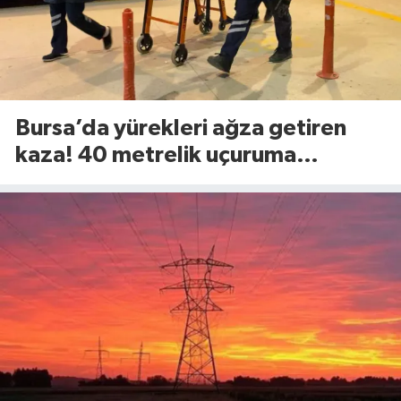
Bursa’da yürekleri ağza getiren
kaza! 40 metrelik uçuruma
yuvarlandılar