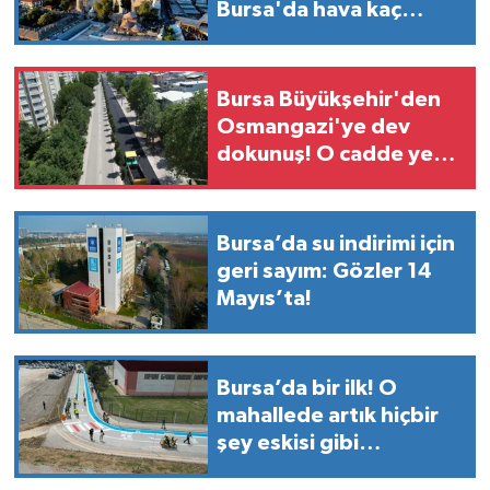
Bursa'da hava kaç
derece?
Bursa Büyükşehir'den
Osmangazi'ye dev
dokunuş! O cadde yeni
yüzüne kavuşuyor
Bursa’da su indirimi için
geri sayım: Gözler 14
Mayıs’ta!
Bursa’da bir ilk! O
mahallede artık hiçbir
şey eskisi gibi
olmayacak