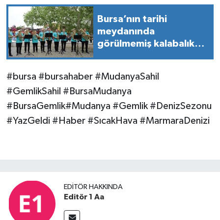
Bursa’nın tarihi
meydanında
görülmemiş kalabalık
herkes oraya akın etti!
#bursa #bursahaber #MudanyaSahil
#GemlikSahil #BursaMudanya
#BursaGemlik#Mudanya #Gemlik #DenizSezonu
#YazGeldi #Haber #SıcakHava #MarmaraDenizi
EDITÖR HAKKINDA
Editör 1 Aa