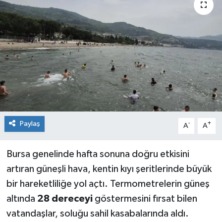
Sağlık
Siyaset
Spor
Teknoloji
Türkiye
Paylaş
-
+
A
A
Bursa genelinde hafta sonuna doğru etkisini
artıran güneşli hava, kentin kıyı şeritlerinde büyük
bir hareketliliğe yol açtı. Termometrelerin güneş
altında
28 dereceyi
göstermesini fırsat bilen
vatandaşlar, soluğu sahil kasabalarında aldı.