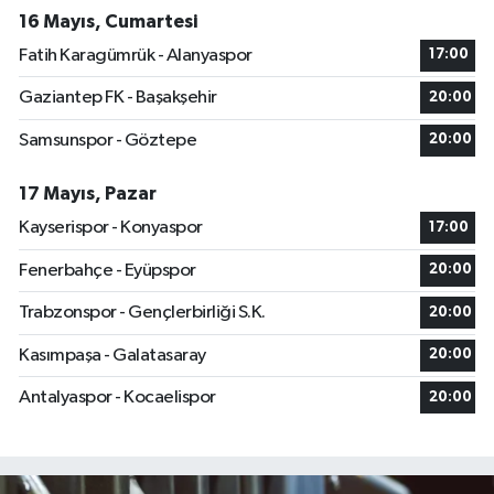
16 Mayıs, Cumartesi
Fatih Karagümrük - Alanyaspor
17:00
Gaziantep FK - Başakşehir
20:00
Samsunspor - Göztepe
20:00
17 Mayıs, Pazar
Kayserispor - Konyaspor
17:00
Fenerbahçe - Eyüpspor
20:00
Trabzonspor - Gençlerbirliği S.K.
20:00
Kasımpaşa - Galatasaray
20:00
Antalyaspor - Kocaelispor
20:00