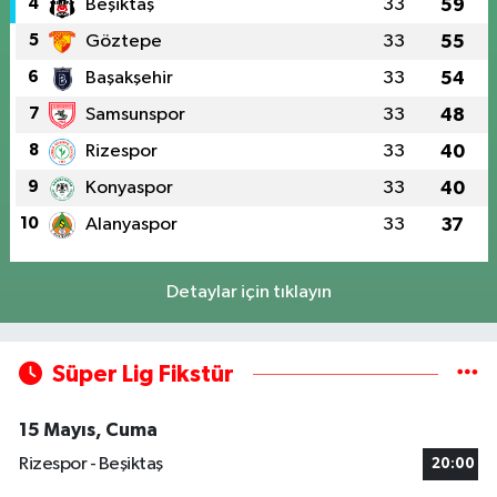
4
Beşiktaş
33
59
5
Göztepe
33
55
6
Başakşehir
33
54
7
Samsunspor
33
48
8
Rizespor
33
40
9
Konyaspor
33
40
10
Alanyaspor
33
37
Detaylar için tıklayın
Süper Lig Fikstür
15 Mayıs, Cuma
Rizespor - Beşiktaş
20:00