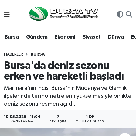
Asayiş
Nöbetçi Eczaneler
Bursa
Gündem
Ekonomi
Siyaset
Dünya
B
Bursa
Hava Durumu
Dünya
Namaz Vakitleri
HABERLER
BURSA
Bursa'da deniz sezonu
Eğitim
Trafik Durumu
erken ve hareketli başladı
Ekonomi
Süper Lig Puan Durumu ve Fikstür
Marmara’nın incisi Bursa'nın Mudanya ve Gemlik
ilçelerinde termometrelerin yükselmesiyle birlikte
Genel
Tüm Manşetler
deniz sezonu resmen açıldı.
Gündem
Son Dakika Haberleri
10.05.2026 - 11:04
7
1 DK
YAYINLANMA
PAYLAŞIM
OKUNMA SÜRESI
Magazin
Haber Arşivi