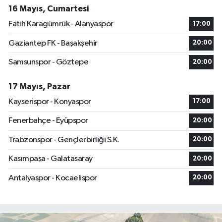
16 Mayıs, Cumartesi
Fatih Karagümrük - Alanyaspor
17:00
Gaziantep FK - Başakşehir
20:00
Samsunspor - Göztepe
20:00
17 Mayıs, Pazar
Kayserispor - Konyaspor
17:00
Fenerbahçe - Eyüpspor
20:00
Trabzonspor - Gençlerbirliği S.K.
20:00
Kasımpaşa - Galatasaray
20:00
Antalyaspor - Kocaelispor
20:00