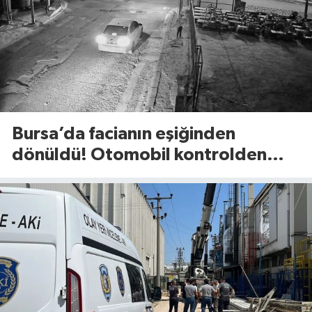
Bursa’da facianın eşiğinden
dönüldü! Otomobil kontrolden
çıkıp refüje böyle savruldu