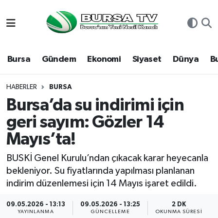
Asayiş
Nöbetçi Eczaneler
Bursa
Gündem
Ekonomi
Siyaset
Dünya
B
Bursa
Hava Durumu
Dünya
Namaz Vakitleri
HABERLER
BURSA
Bursa’da su indirimi için
Eğitim
Trafik Durumu
geri sayım: Gözler 14
Mayıs’ta!
Ekonomi
Süper Lig Puan Durumu ve Fikstür
BUSKİ Genel Kurulu’ndan çıkacak karar heyecanla
Genel
Tüm Manşetler
bekleniyor. Su fiyatlarında yapılması planlanan
indirim düzenlemesi için 14 Mayıs işaret edildi.
Gündem
Son Dakika Haberleri
09.05.2026 - 13:13
09.05.2026 - 13:25
2 DK
Magazin
Haber Arşivi
YAYINLANMA
GÜNCELLEME
OKUNMA SÜRESI