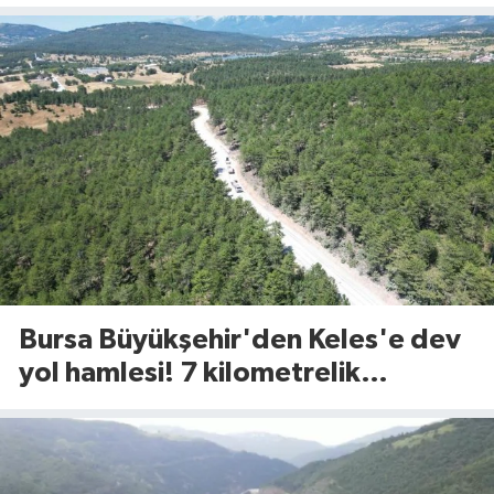
TL’ye kadar faizsiz kredi fırsatı
Bursa Büyükşehir'den Keles'e dev
yol hamlesi! 7 kilometrelik
güzergah yenileniyor