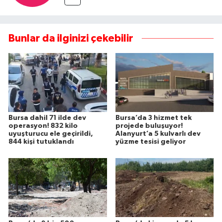
Bunlar da ilginizi çekebilir
Bursa dahil 71 ilde dev
Bursa’da 3 hizmet tek
operasyon! 832 kilo
projede buluşuyor!
uyuşturucu ele geçirildi,
Alanyurt’a 5 kulvarlı dev
844 kişi tutuklandı
yüzme tesisi geliyor