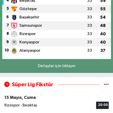
4
Beşiktaş
33
59
5
Göztepe
33
55
6
Başakşehir
33
54
7
Samsunspor
33
48
8
Rizespor
33
40
9
Konyaspor
33
40
10
Alanyaspor
33
37
Detaylar için tıklayın
Süper Lig Fikstür
15 Mayıs, Cuma
Rizespor - Beşiktaş
20:00