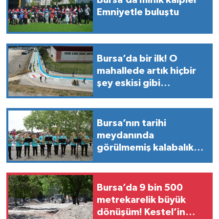
Bursa’da minik kalpler
Emniyetle buluştu
Bursa’da bir ilk! O
mahallede artık hiçbir
şey eskisi gibi
olmayacak
Bursa’nın tarihi
meydanında
görülmemiş kalabalık
herkes oraya akın etti!
Bursa’da 9 bin 500
metrekarelik büyük
dönüşüm! Kestel’in