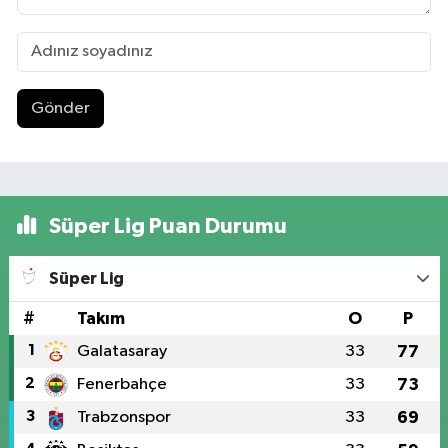
Gönder
Süper Lig Puan Durumu
Süper Lig
#
Takım
O
P
1
Galatasaray
33
77
2
Fenerbahçe
33
73
3
Trabzonspor
33
69