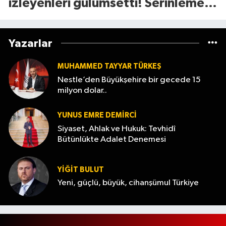
izleyenleri gülümsetti! Serinleme
yöntemi olay oldu
Yazarlar
MUHAMMED TAYYAR TÜRKEŞ
Nestle’den Büyükşehire bir gecede 15
milyon dolar..
YUNUS EMRE DEMIRCI
Siyaset, Ahlak ve Hukuk: Tevhidî
Bütünlükte Adalet Denemesi
YİĞİT BULUT
Yeni, güçlü, büyük, cihanşümul Türkiye