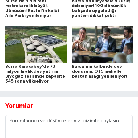
Bursa’da 9 bin 500
Bursa’da kimyasala 5 kuruş
metrekarelik büyük
ödemiyor! 100 dönümlük
dönüşüm! Kestel’in kalbi
bahçede uyguladığı
Aile Parkı yenileniyor
yöntem dikkat çekti
Bursa Karacabey’de 73
Bursa'nın kalbinde dev
milyon liralık dev yatırım!
dönüşüm: O 15 mahalle
Biyogaz tesisinde kapasite
baştan aşağı yenileniyor!
545 tona yükseliyor
Yorumlar