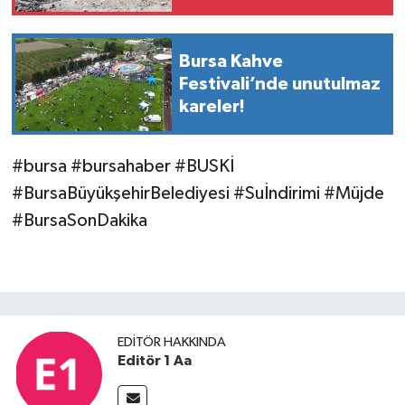
kalbi Aile Parkı
yenileniyor
Bursa Kahve
Festivali’nde unutulmaz
kareler!
#bursa #bursahaber #BUSKİ
#BursaBüyükşehirBelediyesi #Suİndirimi #Müjde
#BursaSonDakika
EDITÖR HAKKINDA
Editör 1 Aa