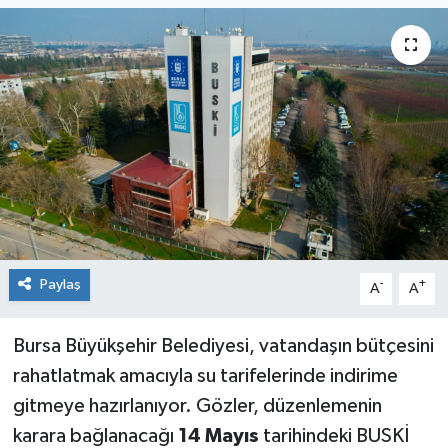
Sağlık
Siyaset
Spor
Teknoloji
Türkiye
Paylaş
-
+
A
A
Bursa Büyükşehir Belediyesi, vatandaşın bütçesini
rahatlatmak amacıyla su tarifelerinde indirime
gitmeye hazırlanıyor. Gözler, düzenlemenin
karara bağlanacağı
14 Mayıs
tarihindeki BUSKİ