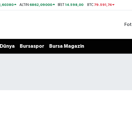
1,60380
6862,09000
14.598,00
79.591,74
ALTIN
BİST
BTC
Fot
Dünya
Bursaspor
Bursa Magazin