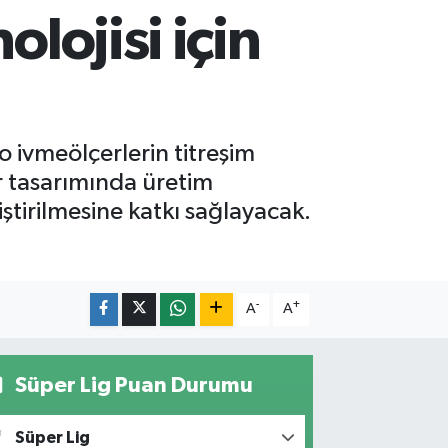
olojisi için
 ivmeölçerlerin titreşim
r tasarımında üretim
iştirilmesine katkı sağlayacak.
-
+
A
A
Süper Lig Puan Durumu
Süper Lig