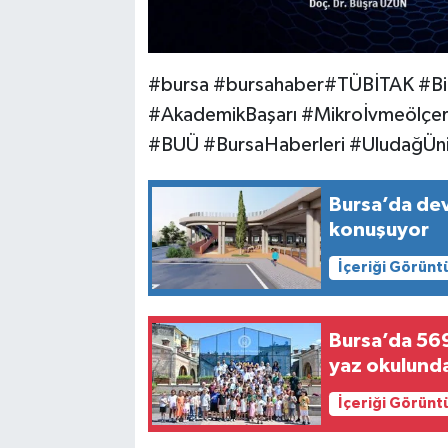
#bursa #bursahaber#TÜBİTAK #Bil
#AkademikBaşarı #Mikroİvmeölçer
#BUÜ #BursaHaberleri #UludağÜniv
Bursa’da de
konuşuyor
İçeriği Görünt
Bursa’da 569 
yaz okulunda
İçeriği Görünt