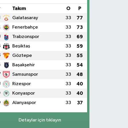
#
Takım
O
P
1
Galatasaray
33
77
2
Fenerbahçe
33
73
3
Trabzonspor
33
69
4
Beşiktaş
33
59
5
Göztepe
33
55
6
Başakşehir
33
54
7
Samsunspor
33
48
8
Rizespor
33
40
9
Konyaspor
33
40
0
Alanyaspor
33
37
Detaylar için tıklayın