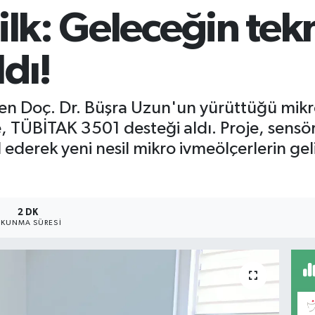
ilk: Geleceğin tekn
dı!
en Doç. Dr. Büşra Uzun'un yürüttüğü mikro
e, TÜBİTAK 3501 desteği aldı. Proje, sensö
 ederek yeni nesil mikro ivmeölçerlerin gel
2 DK
KUNMA SÜRESI