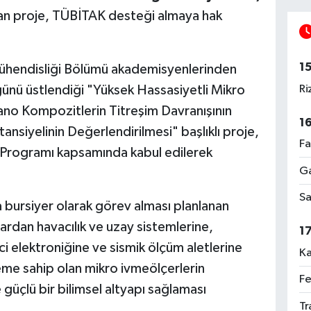
nan proje, TÜBİTAK desteği almaya hak
1
Mühendisliği Bölümü akademisyenlerinden
Ri
ünü üstlendiği "Yüksek Hassasiyetli Mikro
ano Kompozitlerin Titreşim Davranışının
1
nsiyelinin Değerlendirilmesi" başlıklı proje,
Fa
 Programı kapsamında kabul edilerek
Ga
Sa
 bursiyer olarak görev alması planlanan
dan havacılık ve uzay sistemlerine,
1
ci elektroniğine ve sismik ölçüm aletlerine
Ka
eme sahip olan mikro ivmeölçerlerin
Fe
e güçlü bir bilimsel altyapı sağlaması
Tr