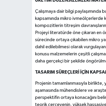
ÜRETİM DÜZENSİZLİKLERİ MATE
Çalışmaya dair bilgi paylaşımında b
kapsamında mikro ivmeölçerlerde kul
kompozitlerin titreşim davranışların
Projeyi literatürde öne çıkaran en 
sürecinde ortaya çıkabilen mikro yap
dahil edilebilmesi olarak vurgulaya
konusu malzemelerin çeşitli çalışma 
daha gerçekçi bir şekilde öngörülme
TASARIM SÜREÇLERİ İÇİN KAPSA
Projenin tamamlanmasıyla birlikte, y
aşamasında mühendislere ve araştırm
perspektifin ortaya konacağını bel
teorik çerçevenin, yüksek hassasiy