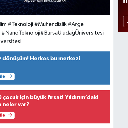
n
im #Teknoloji #Mühendislik #Arge
 #NanoTeknoloji#BursaUludağÜniversitesi
ersitesi
v dönüşüm! Herkes bu merkezi
üle
çocuk için büyük fırsat! Yıldırım’daki
 neler var?
üle