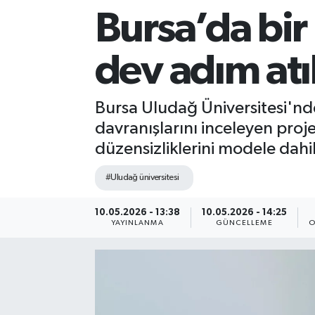
Bursa’da bir 
Sağlık
dev adım atıl
Siyaset
Spor
Bursa Uludağ Üniversitesi'nd
davranışlarını inceleyen proj
Teknoloji
düzensizliklerini modele dahil
Türkiye
#Uludağ üniversitesi
10.05.2026 - 13:38
10.05.2026 - 14:25
YAYINLANMA
GÜNCELLEME
O