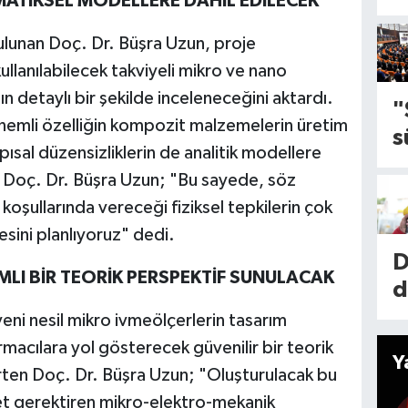
MATİKSEL MODELLERE DAHİL EDİLECEK
u
b
ulunan Doç. Dr. Büşra Uzun, proje
n
1
lanılabilecek takviyeli mikro ve nano
d
k
ın detaylı bir şekilde inceleneceğini aktardı.
y
"
a
önemli özelliğin kompozit malzemelerin üretim
s
İ
ısal düzensizliklerin de analitik modellere
e
l
n Doç. Dr. Büşra Uzun; "Bu sayede, söz
ç
m
koşullarında vereceği fiziksel tepkilerin çok
l
l
sini planlıyoruz" dedi.
d
1
D
l
MLI BİR TEORİK PERSPEKTİF SUNULACAK
k
d
i
e
r
eni nesil mikro ivmeölçerlerin tasarım
k
k
a
acılara yol gösterecek güvenilir bir teorik
a
Y
y
d
irten Doç. Dr. Büşra Uzun; "Oluşturulacak bu
İ
n
t
et gerektiren mikro-elektro-mekanik