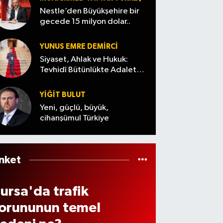
madd
necek
döviz
otor
Nestle’den Büyükşehire bir
ilçeler
fiyatl
gecede 15 milyon dolar..
n ve
abul
...(7
arı…
enzi
dildi
Ağust
YUNUS EMRE DEMIRCI
de
os
Siyaset, Ahlak ve Hukuk:
ndiri
Tevhidî Bütünlükte Adalet
Cuma)
Denemesi
 var
YİĞİT BULUT
ı? (7
Yeni, güçlü, büyük,
ğust
cihanşümul Türkiye
s
026
nket
ursa'da trafik
orununun temel