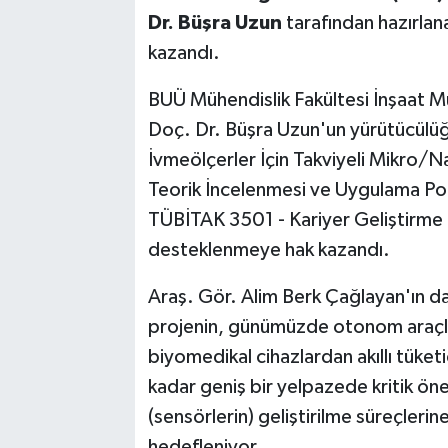
Dr. Büşra Uzun
tarafından hazırla
kazandı.
BUÜ Mühendislik Fakültesi İnşaat 
Doç. Dr. Büşra Uzun'un yürütücülüğ
İvmeölçerler İçin Takviyeli Mikro/N
Teorik İncelenmesi ve Uygulama Pota
TÜBİTAK 3501 - Kariyer Geliştirme
desteklenmeye hak kazandı.
Araş. Gör. Alim Berk Çağlayan'ın da
projenin, günümüzde otonom araçlar
biyomedikal cihazlardan akıllı tüketi
kadar geniş bir yelpazede kritik ön
(sensörlerin) geliştirilme süreçlerin
hedefleniyor.