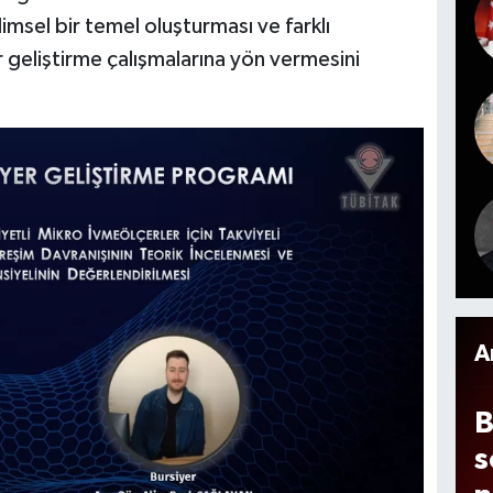
M
imsel bir temel oluşturması ve farklı
e
i
ör geliştirme çalışmalarına yön vermesini
k
b
e
n
i
m
m
A
o
2
A
B
s