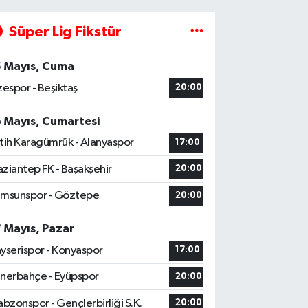
Süper Lig Fikstür
5 Mayıs, Cuma
zespor - Beşiktaş
20:00
6 Mayıs, Cumartesi
tih Karagümrük - Alanyaspor
17:00
ziantep FK - Başakşehir
20:00
msunspor - Göztepe
20:00
7 Mayıs, Pazar
yserispor - Konyaspor
17:00
nerbahçe - Eyüpspor
20:00
abzonspor - Gençlerbirliği S.K.
20:00