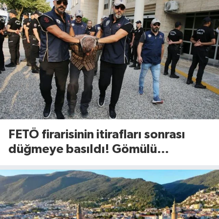
FETÖ firarisinin itirafları sonrası
düğmeye basıldı! Gömülü
mühimmat aranıyor