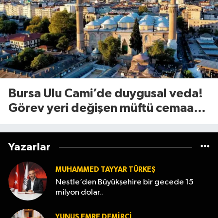
Bursa Ulu Cami’de duygusal veda!
Görev yeri değişen müftü cemaate
böyle seslendi
Yazarlar
MUHAMMED TAYYAR TÜRKEŞ
Nestle’den Büyükşehire bir gecede 15
milyon dolar..
YUNUS EMRE DEMIRCI