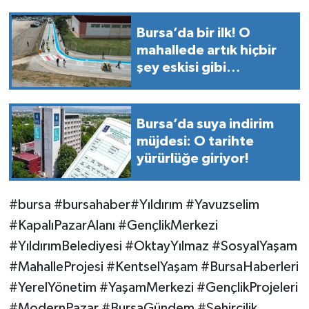
Bursa’da bir ilk! O
mahallede artık hiçbir
şey eskisi gibi
olmayacak
Bursa’da suya indirim
müjdesi: O tarihte
yürürlüğe giriyor!
#bursa #bursahaber#Yıldırım #Yavuzselim
#KapalıPazarAlanı #GençlikMerkezi
#YıldırımBelediyesi #OktayYılmaz #SosyalYaşam
#MahalleProjesi #KentselYaşam #BursaHaberleri
#YerelYönetim #YaşamMerkezi #GençlikProjeleri
#ModernPazar #BursaGündem #Şehircilik