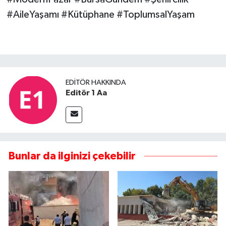
#AileYaşamı #Kütüphane #ToplumsalYaşam
EDITÖR HAKKINDA
Editör 1 Aa
Bunlar da ilginizi çekebilir