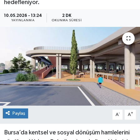
hedefleniyor.
Sağlık
10.05.2026 - 13:24
2 DK
YAYINLANMA
OKUNMA SÜRESI
Siyaset
Spor
Teknoloji
Türkiye
Paylaş
-
+
A
A
Bursa’da kentsel ve sosyal dönüşüm hamlelerini