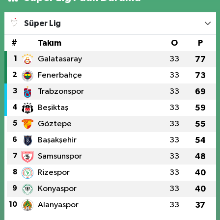
Süper Lig
#
Takım
O
P
1
Galatasaray
33
77
2
Fenerbahçe
33
73
3
Trabzonspor
33
69
4
Beşiktaş
33
59
5
Göztepe
33
55
6
Başakşehir
33
54
7
Samsunspor
33
48
8
Rizespor
33
40
9
Konyaspor
33
40
10
Alanyaspor
33
37