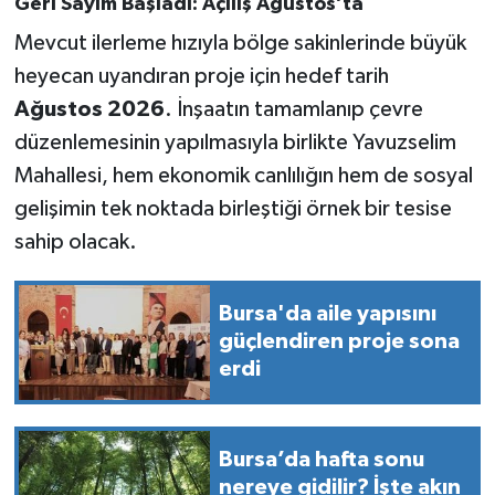
Geri Sayım Başladı: Açılış Ağustos’ta
Mevcut ilerleme hızıyla bölge sakinlerinde büyük
heyecan uyandıran proje için hedef tarih
Ağustos 2026
. İnşaatın tamamlanıp çevre
düzenlemesinin yapılmasıyla birlikte Yavuzselim
Mahallesi, hem ekonomik canlılığın hem de sosyal
gelişimin tek noktada birleştiği örnek bir tesise
sahip olacak.
Bursa'da aile yapısını
güçlendiren proje sona
erdi
Bursa’da hafta sonu
nereye gidilir? İşte akın