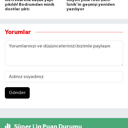
metrekarelik kaçak yapı
milyon yıllık fosil çıktı!
yıkıldı! Bodrumdan minik
İznik’in geçmişi yeniden
dostlar çıktı
yazılıyor
Yorumlar
Gönder
Süper Lig Puan Durumu