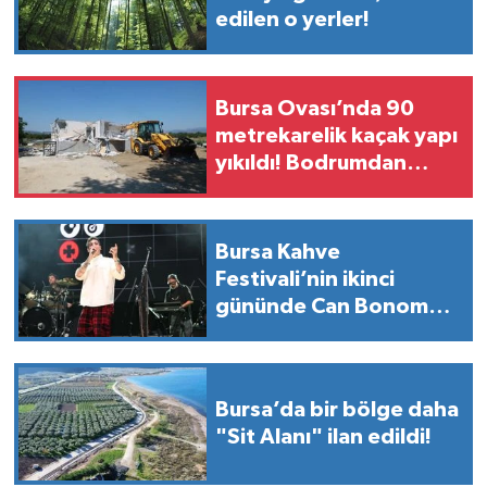
edilen o yerler!
Bursa Ovası’nda 90
metrekarelik kaçak yapı
yıkıldı! Bodrumdan
minik dostlar çıktı
Bursa Kahve
Festivali’nin ikinci
gününde Can Bonomo
rüzgarı esti
Bursa’da bir bölge daha
"Sit Alanı" ilan edildi!