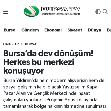
Asayiş
Nöbetçi Eczaneler
Bursa
Gündem
Ekonomi
Siyaset
Dünya
B
Bursa
Hava Durumu
Dünya
Namaz Vakitleri
HABERLER
BURSA
Bursa’da dev dönüşüm!
Eğitim
Trafik Durumu
Herkes bu merkezi
konuşuyor
Ekonomi
Süper Lig Puan Durumu ve Fikstür
Bursa Yıldırım’da hem modern alışverişin hem de
Genel
Tüm Manşetler
sosyal gelişimin kalbi olacak Yavuzselim Kapalı
Pazar Alanı ve Gençlik Merkezi’nde inşaat
Gündem
Son Dakika Haberleri
çalışmaları yarılandı. Projenin Ağustos ayında
tamamlanarak bölge halkının hizmetine sunulması
Magazin
Haber Arşivi