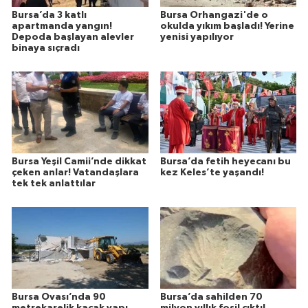
Bursa’da 3 katlı
Bursa Orhangazi'de o
apartmanda yangın!
okulda yıkım başladı! Yerine
Depoda başlayan alevler
yenisi yapılıyor
binaya sıçradı
Bursa Yeşil Camii’nde dikkat
Bursa’da fetih heyecanı bu
çeken anlar! Vatandaşlara
kez Keles’te yaşandı!
tek tek anlattılar
Bursa Ovası’nda 90
Bursa’da sahilden 70