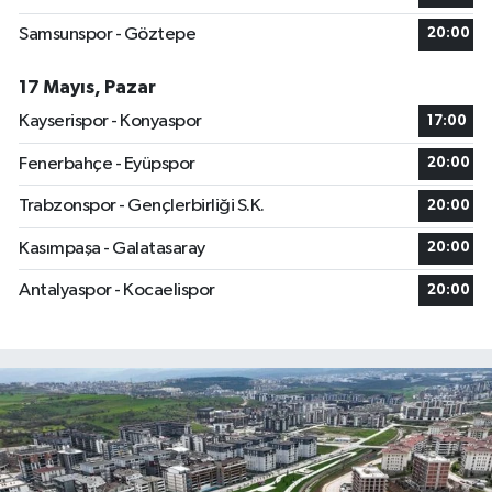
Samsunspor - Göztepe
20:00
17 Mayıs, Pazar
Kayserispor - Konyaspor
17:00
Fenerbahçe - Eyüpspor
20:00
Trabzonspor - Gençlerbirliği S.K.
20:00
Kasımpaşa - Galatasaray
20:00
Antalyaspor - Kocaelispor
20:00