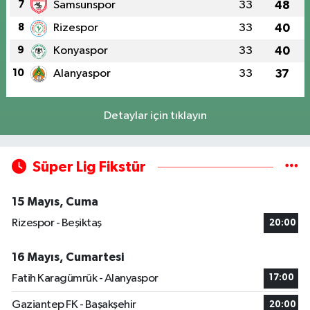
7
Samsunspor
33
48
8
Rizespor
33
40
9
Konyaspor
33
40
10
Alanyaspor
33
37
Detaylar için tıklayın
Süper Lig Fikstür
15 Mayıs, Cuma
Rizespor - Beşiktaş
20:00
16 Mayıs, Cumartesi
Fatih Karagümrük - Alanyaspor
17:00
Gaziantep FK - Başakşehir
20:00