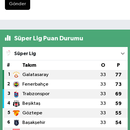
Gönder
Süper Lig Puan Durumu
Süper Lig
#
Takım
O
P
1
Galatasaray
33
77
2
Fenerbahçe
33
73
3
Trabzonspor
33
69
4
Beşiktaş
33
59
5
Göztepe
33
55
6
Başakşehir
33
54