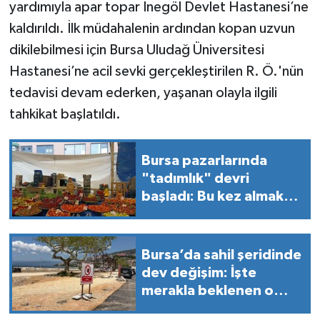
yardımıyla apar topar İnegöl Devlet Hastanesi’ne
kaldırıldı. İlk müdahalenin ardından kopan uzvun
dikilebilmesi için Bursa Uludağ Üniversitesi
Hastanesi’ne acil sevki gerçekleştirilen R. Ö.'nün
tedavisi devam ederken, yaşanan olayla ilgili
tahkikat başlatıldı.
Bursa pazarlarında
"tadımlık" devri
başladı: Bu kez almak
hayal oldu!
Bursa’da sahil şeridinde
dev değişim: İşte
merakla beklenen o
proje!