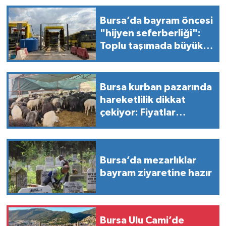
Bursa’da bayram öncesi
"hijyen seferberliği":
Toplu taşımada büyük
değişim!
Bursa kurban pazarında
hareketlilik dikkat
çekiyor: Fiyatlar
şaşırtıyor!
Bursa’da mezarlıklar
bayram ziyaretine hazır
Bursa Ulu Cami’de