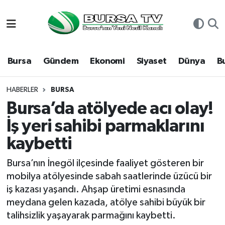
Asayiş
Nöbetçi Eczaneler
Bursa
Gündem
Ekonomi
Siyaset
Dünya
B
Bursa
Hava Durumu
Dünya
Namaz Vakitleri
HABERLER
BURSA
Bursa’da atölyede acı olay!
Eğitim
Trafik Durumu
İş yeri sahibi parmaklarını
kaybetti
Ekonomi
Süper Lig Puan Durumu ve Fikstür
Bursa’nın İnegöl ilçesinde faaliyet gösteren bir
Genel
Tüm Manşetler
mobilya atölyesinde sabah saatlerinde üzücü bir
iş kazası yaşandı. Ahşap üretimi esnasında
Gündem
Son Dakika Haberleri
meydana gelen kazada, atölye sahibi büyük bir
talihsizlik yaşayarak parmağını kaybetti.
Magazin
Haber Arşivi