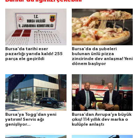
Bursa’da tarihi eser
Bursa’da da şubeleri
pazarlığı yarıda kaldı! 255
bulunan ünlü pizza
parça ele geçirildi
zincirinde dev anlaşma! Yeni
dönem başlıyor
Bursa’ya Togg’dan yeni
Bursa’dan Avrupa’ya büyük
yatırım! Servis ağı
çıkış! 114 yıllık dev marka o
genişliyor...
kulüple anlaştı