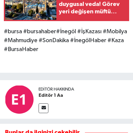
duygusal veda! Görev
yeri değişen müftü
cemaate böyle seslendi
#bursa #bursahaber#İnegöl #İşKazası #Mobilya
#Mahmudiye #SonDakika #İnegölHaber #Kaza
#BursaHaber
EDITÖR HAKKINDA
Editör 1 Aa
Bunlar da ilginizi çekebilir