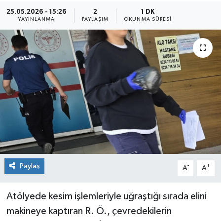
25.05.2026 - 15:26
2
1 DK
Sağlık
YAYINLANMA
PAYLAŞIM
OKUNMA SÜRESI
Siyaset
Spor
Teknoloji
Türkiye
Paylaş
-
+
A
A
Atölyede kesim işlemleriyle uğraştığı sırada elini
makineye kaptıran R. Ö., çevredekilerin