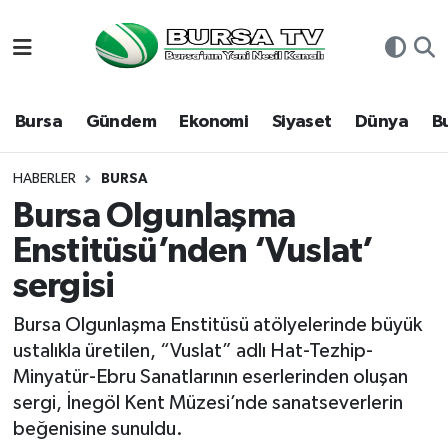
Asayiş
Nöbetçi Eczaneler
Bursa
Gündem
Ekonomi
Siyaset
Dünya
B
Bursa
Hava Durumu
Dünya
Namaz Vakitleri
HABERLER
BURSA
Bursa Olgunlaşma
Eğitim
Trafik Durumu
Enstitüsü’nden ‘Vuslat’
sergisi
Ekonomi
Süper Lig Puan Durumu ve Fikstür
Bursa Olgunlaşma Enstitüsü atölyelerinde büyük
Genel
Tüm Manşetler
ustalıkla üretilen, “Vuslat” adlı Hat-Tezhip-
Minyatür-Ebru Sanatlarının eserlerinden oluşan
Gündem
Son Dakika Haberleri
sergi, İnegöl Kent Müzesi’nde sanatseverlerin
beğenisine sunuldu.
Magazin
Haber Arşivi