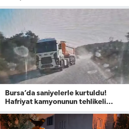
vuruldu
Bursa’da saniyelerle kurtuldu!
Hafriyat kamyonunun tehlikeli
manevrası şoke etti