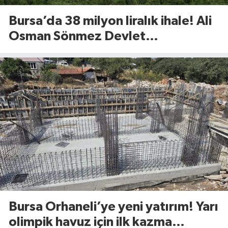
Bursa’da 38 milyon liralık ihale! Ali
Osman Sönmez Devlet
Hastanesi’nde 913 metrekarelik
alan kiraya verilecek
Bursa Orhaneli’ye yeni yatırım! Yarı
olimpik havuz için ilk kazma