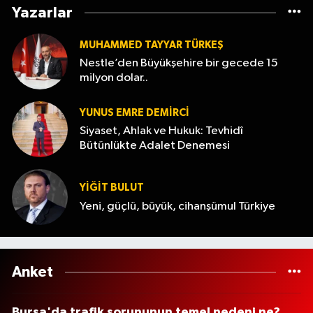
Yazarlar
MUHAMMED TAYYAR TÜRKEŞ
Nestle’den Büyükşehire bir gecede 15
milyon dolar..
YUNUS EMRE DEMIRCI
Siyaset, Ahlak ve Hukuk: Tevhidî
Bütünlükte Adalet Denemesi
YİĞİT BULUT
Yeni, güçlü, büyük, cihanşümul Türkiye
Anket
Bursa'da trafik sorununun temel nedeni ne?