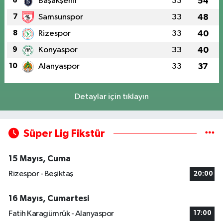
6
Başakşehir
33
54
7
Samsunspor
33
48
8
Rizespor
33
40
9
Konyaspor
33
40
10
Alanyaspor
33
37
Detaylar için tıklayın
Süper Lig Fikstür
15 Mayıs, Cuma
Rizespor - Beşiktaş
20:00
16 Mayıs, Cumartesi
Fatih Karagümrük - Alanyaspor
17:00