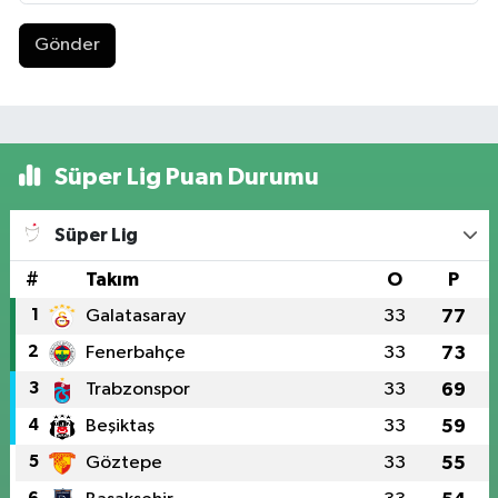
Gönder
Süper Lig Puan Durumu
Süper Lig
#
Takım
O
P
1
Galatasaray
33
77
2
Fenerbahçe
33
73
3
Trabzonspor
33
69
4
Beşiktaş
33
59
5
Göztepe
33
55