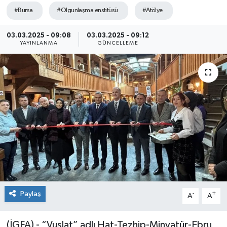
#Bursa
#Olgunlaşma enstitüsü
#Atölye
Sağlık
03.03.2025 - 09:08
03.03.2025 - 09:12
Siyaset
YAYINLANMA
GÜNCELLEME
Spor
Teknoloji
Türkiye
Paylaş
-
+
A
A
(İGFA) - “Vuslat” adlı Hat-Tezhip-Minyatür-Ebru