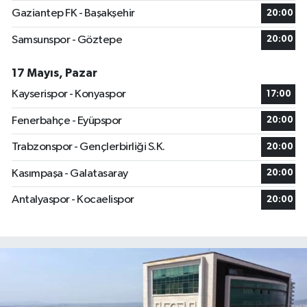
Gaziantep FK - Başakşehir
20:00
Samsunspor - Göztepe
20:00
17 Mayıs, Pazar
Kayserispor - Konyaspor
17:00
Fenerbahçe - Eyüpspor
20:00
Trabzonspor - Gençlerbirliği S.K.
20:00
Kasımpaşa - Galatasaray
20:00
Antalyaspor - Kocaelispor
20:00