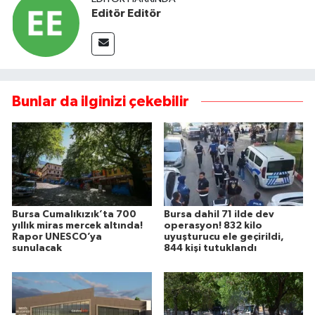
Editör Editör
Bunlar da ilginizi çekebilir
Bursa Cumalıkızık’ta 700
Bursa dahil 71 ilde dev
yıllık miras mercek altında!
operasyon! 832 kilo
Rapor UNESCO’ya
uyuşturucu ele geçirildi,
sunulacak
844 kişi tutuklandı