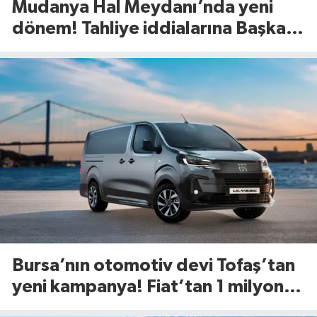
Mudanya Hal Meydanı’nda yeni
dönem! Tahliye iddialarına Başkan
Dalgıç’tan net yanıt
Bursa’nın otomotiv devi Tofaş’tan
yeni kampanya! Fiat’tan 1 milyon
TL’ye kadar faizsiz kredi fırsatı