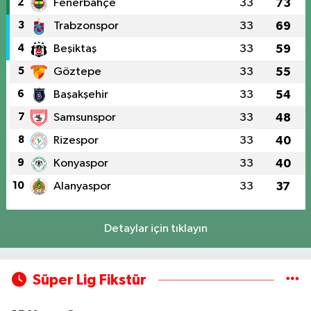
2
Fenerbahçe
33
73
3
Trabzonspor
33
69
4
Beşiktaş
33
59
5
Göztepe
33
55
6
Başakşehir
33
54
7
Samsunspor
33
48
8
Rizespor
33
40
9
Konyaspor
33
40
10
Alanyaspor
33
37
Detaylar için tıklayın
Süper Lig Fikstür