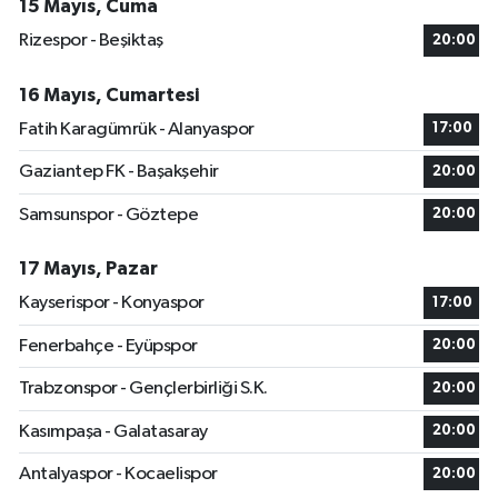
15 Mayıs, Cuma
Rizespor - Beşiktaş
20:00
16 Mayıs, Cumartesi
Fatih Karagümrük - Alanyaspor
17:00
Gaziantep FK - Başakşehir
20:00
Samsunspor - Göztepe
20:00
17 Mayıs, Pazar
Kayserispor - Konyaspor
17:00
Fenerbahçe - Eyüpspor
20:00
Trabzonspor - Gençlerbirliği S.K.
20:00
Kasımpaşa - Galatasaray
20:00
Antalyaspor - Kocaelispor
20:00