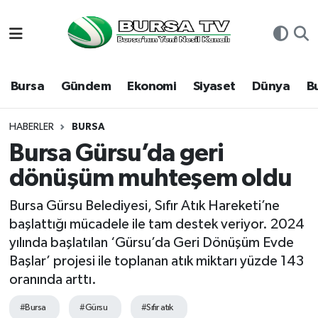
Asayiş
Nöbetçi Eczaneler
Bursa
Gündem
Ekonomi
Siyaset
Dünya
B
Bursa
Hava Durumu
Dünya
Namaz Vakitleri
HABERLER
BURSA
Bursa Gürsu’da geri
Eğitim
Trafik Durumu
dönüşüm muhteşem oldu
Ekonomi
Süper Lig Puan Durumu ve Fikstür
Bursa Gürsu Belediyesi, Sıfır Atık Hareketi’ne
başlattığı mücadele ile tam destek veriyor. 2024
Genel
Tüm Manşetler
yılında başlatılan ‘Gürsu’da Geri Dönüşüm Evde
Başlar’ projesi ile toplanan atık miktarı yüzde 143
Gündem
Son Dakika Haberleri
oranında arttı.
Magazin
Haber Arşivi
#Bursa
#Gürsu
#Sıfır atık