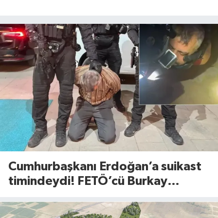
Cumhurbaşkanı Erdoğan’a suikast
timindeydi! FETÖ’cü Burkay
Karatepe’den şoke eden itiraflar