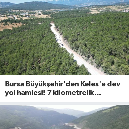
Bursa Büyükşehir'den Keles'e dev
yol hamlesi! 7 kilometrelik
güzergah yenileniyor