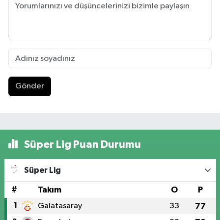
Gönder
Süper Lig Puan Durumu
Süper Lig
#
Takım
O
P
1
Galatasaray
33
77