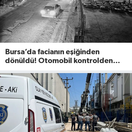
Bursa’da facianın eşiğinden
dönüldü! Otomobil kontrolden
çıkıp refüje böyle savruldu