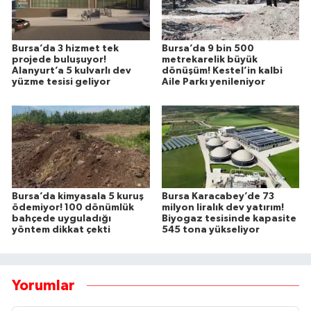
Bursa’da 3 hizmet tek
Bursa’da 9 bin 500
projede buluşuyor!
metrekarelik büyük
Alanyurt’a 5 kulvarlı dev
dönüşüm! Kestel’in kalbi
yüzme tesisi geliyor
Aile Parkı yenileniyor
Bursa’da kimyasala 5 kuruş
Bursa Karacabey’de 73
ödemiyor! 100 dönümlük
milyon liralık dev yatırım!
bahçede uyguladığı
Biyogaz tesisinde kapasite
yöntem dikkat çekti
545 tona yükseliyor
Yorumlar