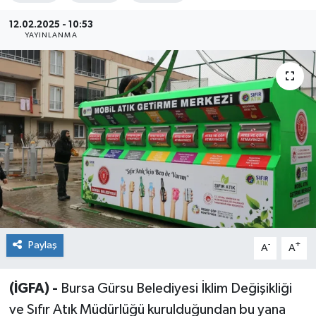
Sağlık
12.02.2025 - 10:53
YAYINLANMA
Siyaset
Spor
Teknoloji
Türkiye
Paylaş
-
+
A
A
(İGFA) -
Bursa Gürsu Belediyesi İklim Değişikliği
ve Sıfır Atık Müdürlüğü kurulduğundan bu yana