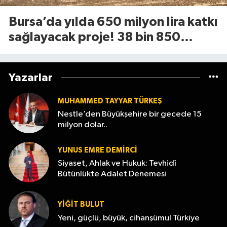
Bursa’da yılda 650 milyon lira katkı
sağlayacak proje! 38 bin 850
dekarlık alan için geri sayım başladı
Yazarlar
MUHAMMED TAYYAR TÜRKEŞ
Nestle’den Büyükşehire bir gecede 15
milyon dolar..
YUNUS EMRE DEMIRCI
Siyaset, Ahlak ve Hukuk: Tevhidî
Bütünlükte Adalet Denemesi
YİĞİT BULUT
Yeni, güçlü, büyük, cihanşümul Türkiye