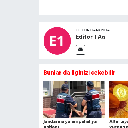
EDITÖR HAKKINDA
Editör 1 Aa
Bunlar da ilginizi çekebilir
Jandarma yalanı pahalıya
Altın pi
patladı
vurgun d