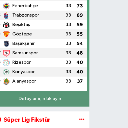
2
Fenerbahçe
33
73
3
Trabzonspor
33
69
4
Beşiktaş
33
59
5
Göztepe
33
55
6
Başakşehir
33
54
7
Samsunspor
33
48
8
Rizespor
33
40
9
Konyaspor
33
40
0
Alanyaspor
33
37
Detaylar için tıklayın
Süper Lig Fikstür