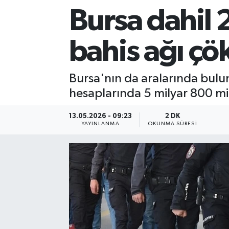
Bursa dahil 2
Sağlık
bahis ağı çök
Siyaset
Spor
Bursa'nın da aralarında bul
hesaplarında 5 milyar 800 mil
Teknoloji
13.05.2026 - 09:23
2 DK
Türkiye
YAYINLANMA
OKUNMA SÜRESI