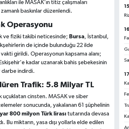
lıkları ile MASAK’ın titiz çalışmaları
1
 zamanlı baskınlar düzenlendi.
Ri
fak Operasyonu
1
k ve fiziki takibi neticesinde;
Bursa
, İstanbul,
Fa
şehirlerin de içinde bulunduğu 22 ilde
Ga
vakti girildi. Operasyonun kapsama alanı;
Sa
kişehir'e kadar uzanarak bahis şebekesinin
r darbe indirdi.
1
Ka
ren Trafik: 5.8 Milyar TL
Fe
 uçuklatan cinsten. MASAK ve siber
ncelemeler sonucunda, yakalanan 61 şüphelinin
Tr
yar 800 milyon Türk lirası
tutarında devasa
Ka
ı. Bu miktarın, yasa dışı yollarla elde edilen
An