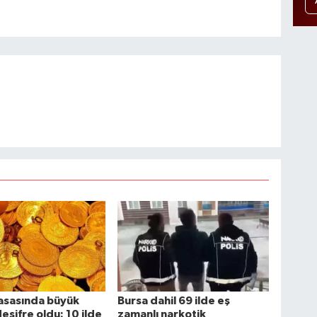
yasasında büyük
Bursa dahil 69 ilde eş
eşifre oldu: 10 ilde
zamanlı narkotik