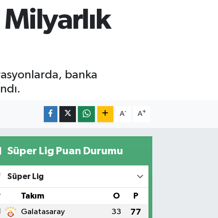
 Milyarlık
rasyonlarda, banka
ndı.
-
+
A
A
Süper Lig Puan Durumu
Süper Lig
#
Takım
O
P
1
Galatasaray
33
77