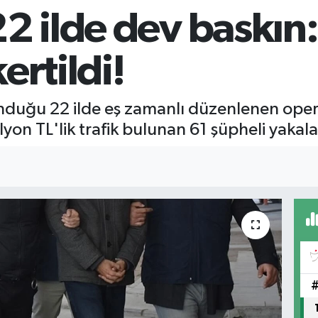
2 ilde dev baskın:
ertildi!
unduğu 22 ilde eş zamanlı düzenlenen ope
yon TL'lik trafik bulunan 61 şüpheli yakala