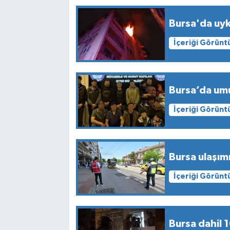
Bursa'da uyk
İçeriği Görünt
Bursa’da umu
İçeriği Görünt
Bursa ulaşımı
İçeriği Görünt
Bursa dahil 