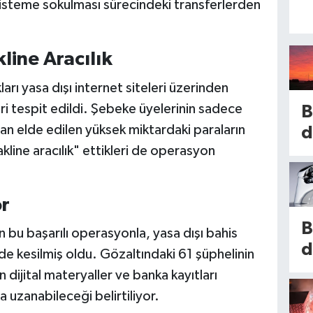
 sisteme sokulması sürecindeki transferlerden
line Aracılık
ları yasa dışı internet siteleri üzerinden
ri tespit edildi. Şebeke üyelerinin sadece
B
n elde edilen yüksek miktardaki paraların
d
kline aracılık" ettikleri de operasyon
i
e
i
r
k
B
n bu başarılı operasyonla, yasa dışı bahis
i
d
de kesilmiş oldu. Gözaltındaki 61 şüphelinin
A
s
n dijital materyaller ve banka kayıtları
o
k
 uzanabileceği belirtiliyor.
e
k