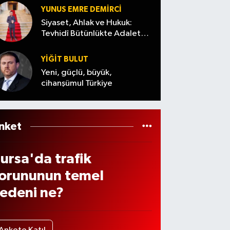
ükse
Karat
YUNUS EMRE DEMIRCI
iyor!
epe’d
Siyaset, Ahlak ve Hukuk:
51
Tevhidî Bütünlükte Adalet
en
Denemesi
in
şoke
YİĞİT BULUT
etre
eden
Yeni, güçlü, büyük,
areli
cihanşümul Türkiye
itirafl
ar
illet
ahçe
nket
i için
eri
ursa'da trafik
ayım
orununun temel
aşla
edeni ne?
ı