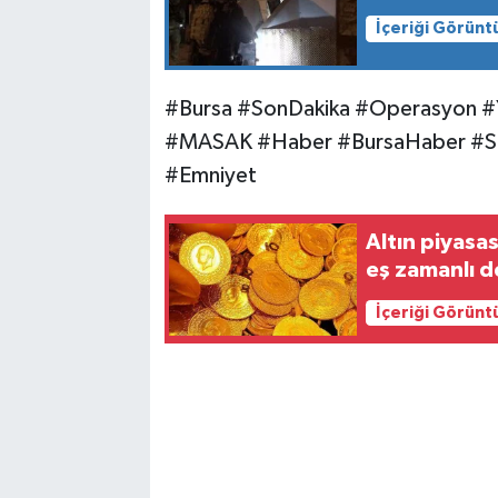
İçeriği Görünt
#Bursa #SonDakika #Operasyon #Y
#MASAK #Haber #BursaHaber #Sıc
#Emniyet
Altın piyasa
eş zamanlı d
İçeriği Görünt