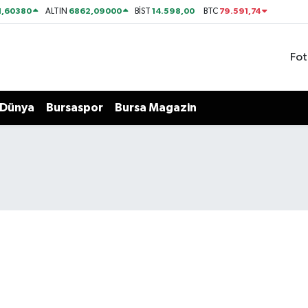
1,60380
6862,09000
14.598,00
79.591,74
ALTIN
BİST
BTC
Fot
Dünya
Bursaspor
Bursa Magazin