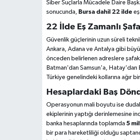
Siber Suçlarla Mücadele Daire Başkan
sonucunda,
Bursa dahil 22 ilde
eş
22 İlde Eş Zamanlı Şa
Güvenlik güçlerinin uzun süreli tekni
Ankara, Adana ve Antalya gibi büyük
önceden belirlenen adreslere şafak 
Batman'dan Samsun'a, Hatay'dan Es
Türkiye genelindeki kollarına ağır bi
Hesaplardaki Baş Döndü
Operasyonun mali boyutu ise dudak
ekiplerinin yaptığı derinlemesine i
banka hesaplarında toplamda
5 mil
bir para hareketliliği olduğu saptand