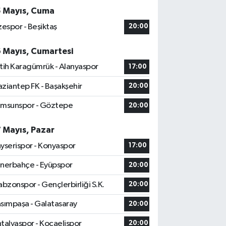
5 Mayıs, Cuma
zespor - Beşiktaş
20:00
6 Mayıs, Cumartesi
tih Karagümrük - Alanyaspor
17:00
ziantep FK - Başakşehir
20:00
msunspor - Göztepe
20:00
7 Mayıs, Pazar
yserispor - Konyaspor
17:00
nerbahçe - Eyüpspor
20:00
abzonspor - Gençlerbirliği S.K.
20:00
sımpaşa - Galatasaray
20:00
talyaspor - Kocaelispor
20:00