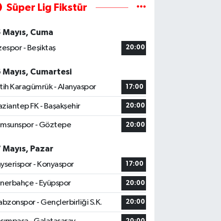
Süper Lig Fikstür
5 Mayıs, Cuma
zespor - Beşiktaş
20:00
6 Mayıs, Cumartesi
tih Karagümrük - Alanyaspor
17:00
ziantep FK - Başakşehir
20:00
msunspor - Göztepe
20:00
7 Mayıs, Pazar
yserispor - Konyaspor
17:00
nerbahçe - Eyüpspor
20:00
abzonspor - Gençlerbirliği S.K.
20:00