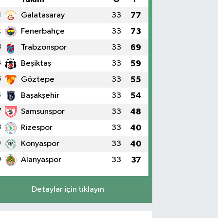
1
Galatasaray
33
77
2
Fenerbahçe
33
73
3
Trabzonspor
33
69
4
Beşiktaş
33
59
5
Göztepe
33
55
6
Başakşehir
33
54
7
Samsunspor
33
48
8
Rizespor
33
40
9
Konyaspor
33
40
0
Alanyaspor
33
37
Detaylar için tıklayın