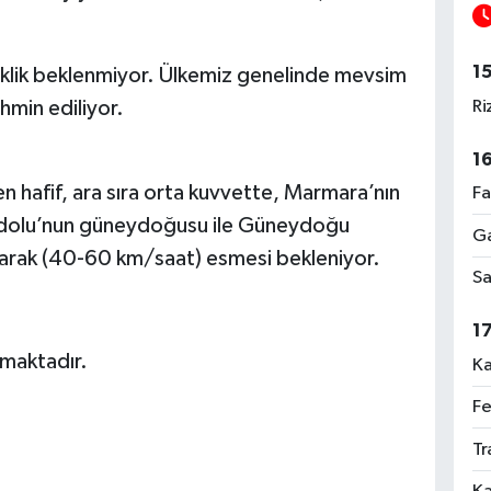
1
klik beklenmiyor. Ülkemiz genelinde mevsim
Ri
hmin ediliyor.
1
 hafif, ara sıra orta kuvvette, Marmara’nın
Fa
nadolu’nun güneydoğusu ile Güneydoğu
Ga
arak (40-60 km/saat) esmesi bekleniyor.
Sa
1
maktadır.
Ka
Fe
Tr