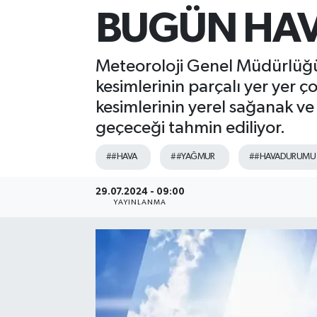
BUGÜN HAV
Sağlık
Siyaset
Meteoroloji Genel Müdürlüğü
kesimlerinin parçalı yer yer ço
Spor
kesimlerinin yerel sağanak ve 
geçeceği tahmin ediliyor.
Teknoloji
##HAVA
##YAĞMUR
##HAVADURUMU
Türkiye
29.07.2024 - 09:00
YAYINLANMA