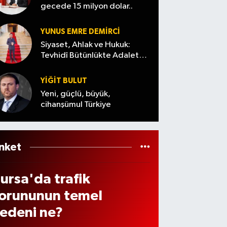
uru
gecede 15 milyon dolar..
i
ıkınc
Karac
ursa’
abey’
YUNUS EMRE DEMIRCI
a
tfaiye
den
Siyaset, Ahlak ve Hukuk:
erçe
Tevhidî Bütünlükte Adalet
arek
izlene
Denemesi
leşti!
te
cek
YİĞİT BULUT
5
eçti
Yeni, güçlü, büyük,
ocuk
cihanşümul Türkiye
çin
opha
e’de
nket
ünne
ursa'da trafik
öleni
orununun temel
edeni ne?