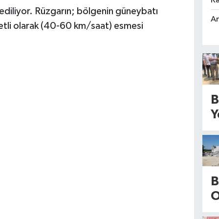
Ka
ediliyor. Rüzgarın; bölgenin güneybatı
An
etli olarak (40-60 km/saat) esmesi
B
Y
C
n
d
t
B
ç
O
a
’
V