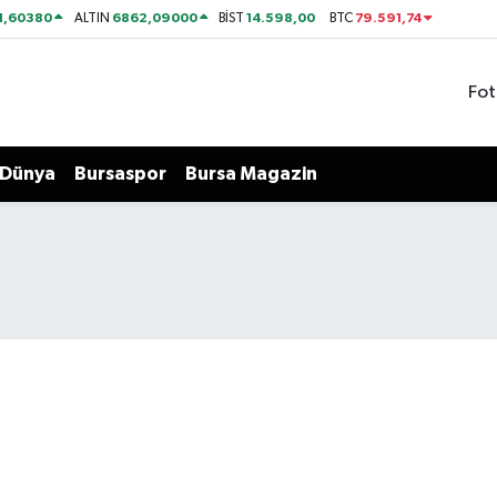
1,60380
6862,09000
14.598,00
79.591,74
ALTIN
BİST
BTC
Fot
Dünya
Bursaspor
Bursa Magazin