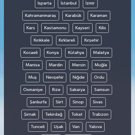
Isparta
İstanbul
İzmir
Kahramanmaraş
Karabük
Karaman
Kars
Kastamonu
Kayseri
Kilis
Kırıkkale
Kırklareli
Kırşehir
Kocaeli
Konya
Kütahya
Malatya
Manisa
Mardin
Mersin
Muğla
Muş
Nevşehir
Niğde
Ordu
Osmaniye
Rize
Sakarya
Samsun
Şanlıurfa
Siirt
Sinop
Sivas
Şırnak
Tekirdağ
Tokat
Trabzon
Tunceli
Uşak
Van
Yalova