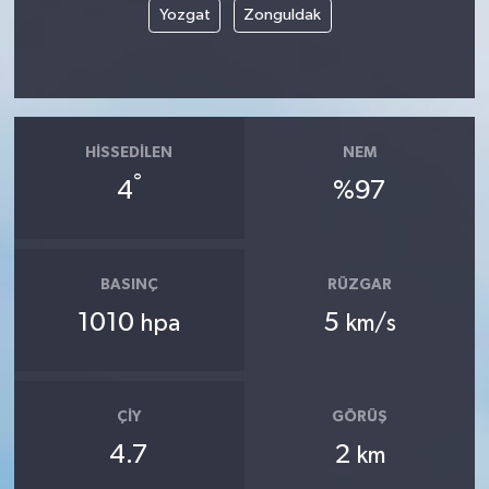
Yozgat
Zonguldak
HISSEDILEN
NEM
°
4
%97
BASINÇ
RÜZGAR
1010
5
hpa
km/s
ÇIY
GÖRÜŞ
4.7
2
km