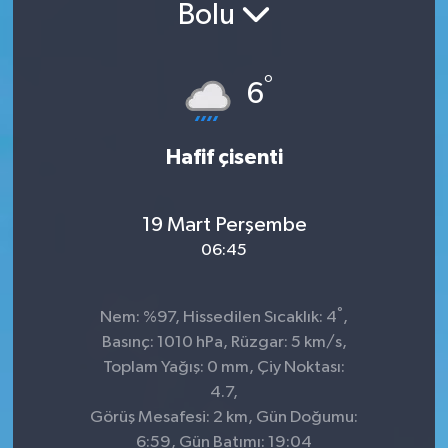
Bolu
Sağlık
°
Siyaset
6
Spor
Hafif çisenti
Teknoloji
19 Mart Perşembe
Türkiye
06:45
°
Nem: %97, Hissedilen Sıcaklık: 4
,
Basınç: 1010 hPa, Rüzgar: 5 km/s,
Toplam Yağış: 0 mm, Çiy Noktası:
4.7,
Görüş Mesafesi: 2 km, Gün Doğumu:
6:59, Gün Batımı: 19:04