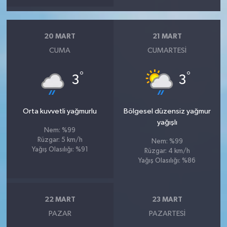
20 MART
21 MART
CUMA
CUMARTESI
°
°
3
3
Orta kuvvetli yağmurlu
Bölgesel düzensiz yağmur
yağışlı
Nem: %99
Rüzgar: 5 km/h
Nem: %99
Yağış Olasılığı: %91
Rüzgar: 4 km/h
Yağış Olasılığı: %86
22 MART
23 MART
PAZAR
PAZARTESI