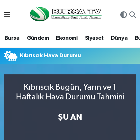
Asayiş
Nöbetçi Eczaneler
Bursa
Gündem
Ekonomi
Siyaset
Dünya
B
Bursa
Hava Durumu
Dünya
Namaz Vakitleri
Kıbrıscık Hava Durumu
Eğitim
Trafik Durumu
Kıbrıscık Bugün, Yarın ve 1
Ekonomi
Süper Lig Puan Durumu ve Fikstür
Haftalık Hava Durumu Tahmini
Genel
Tüm Manşetler
ŞU AN
Gündem
Son Dakika Haberleri
Magazin
Haber Arşivi