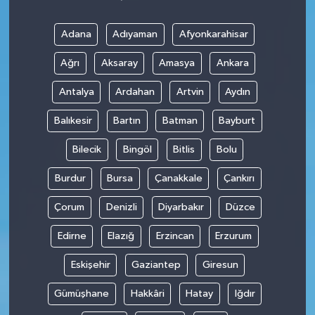
Adana
Adıyaman
Afyonkarahisar
Ağrı
Aksaray
Amasya
Ankara
Antalya
Ardahan
Artvin
Aydın
Balıkesir
Bartın
Batman
Bayburt
Bilecik
Bingöl
Bitlis
Bolu
Burdur
Bursa
Çanakkale
Çankırı
Çorum
Denizli
Diyarbakır
Düzce
Edirne
Elazığ
Erzincan
Erzurum
Eskişehir
Gaziantep
Giresun
Gümüşhane
Hakkâri
Hatay
Iğdır