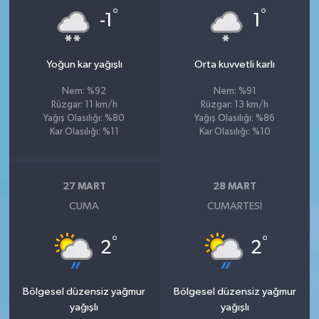
°
°
-1
1
Yoğun kar yağışlı
Orta kuvvetli karlı
Nem: %92
Nem: %91
Rüzgar: 11 km/h
Rüzgar: 13 km/h
Yağış Olasılığı: %80
Yağış Olasılığı: %86
Kar Olasılığı: %11
Kar Olasılığı: %10
27 MART
28 MART
CUMA
CUMARTESI
°
°
2
2
Bölgesel düzensiz yağmur
Bölgesel düzensiz yağmur
yağışlı
yağışlı