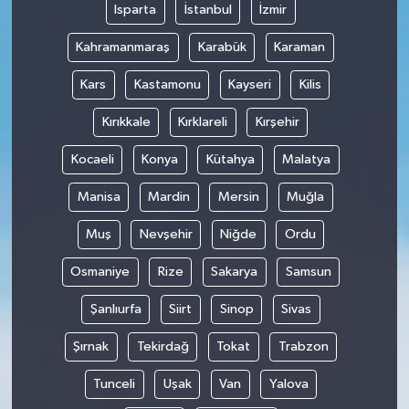
Isparta
İstanbul
İzmir
Kahramanmaraş
Karabük
Karaman
Kars
Kastamonu
Kayseri
Kilis
Kırıkkale
Kırklareli
Kırşehir
Kocaeli
Konya
Kütahya
Malatya
Manisa
Mardin
Mersin
Muğla
Muş
Nevşehir
Niğde
Ordu
Osmaniye
Rize
Sakarya
Samsun
Şanlıurfa
Siirt
Sinop
Sivas
Şırnak
Tekirdağ
Tokat
Trabzon
Tunceli
Uşak
Van
Yalova