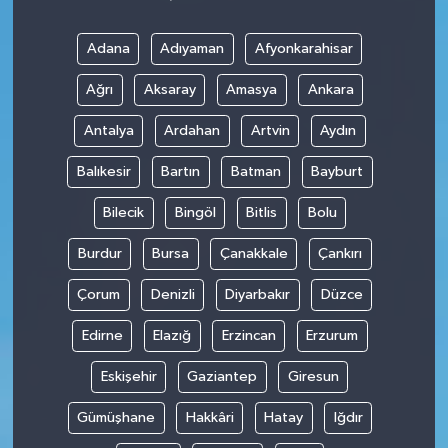
Adana
Adıyaman
Afyonkarahisar
Ağrı
Aksaray
Amasya
Ankara
Antalya
Ardahan
Artvin
Aydın
Balıkesir
Bartın
Batman
Bayburt
Bilecik
Bingöl
Bitlis
Bolu
Burdur
Bursa
Çanakkale
Çankırı
Çorum
Denizli
Diyarbakır
Düzce
Edirne
Elazığ
Erzincan
Erzurum
Eskişehir
Gaziantep
Giresun
Gümüşhane
Hakkâri
Hatay
Iğdır