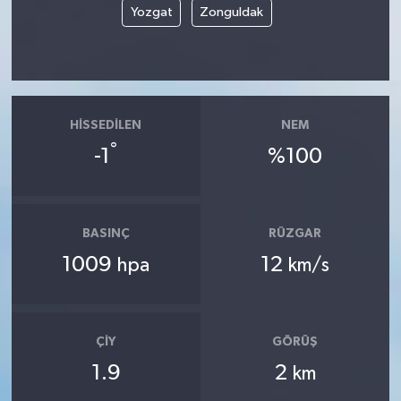
Yozgat
Zonguldak
HISSEDILEN
NEM
°
-1
%100
BASINÇ
RÜZGAR
1009
12
hpa
km/s
ÇIY
GÖRÜŞ
1.9
2
km