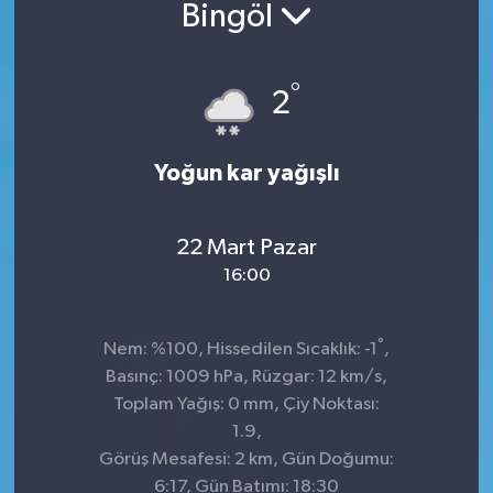
Bingöl
Sağlık
°
Siyaset
2
Spor
Yoğun kar yağışlı
Teknoloji
22 Mart Pazar
Türkiye
16:00
°
Nem: %100, Hissedilen Sıcaklık: -1
,
Basınç: 1009 hPa, Rüzgar: 12 km/s,
Toplam Yağış: 0 mm, Çiy Noktası:
1.9,
Görüş Mesafesi: 2 km, Gün Doğumu:
6:17, Gün Batımı: 18:30