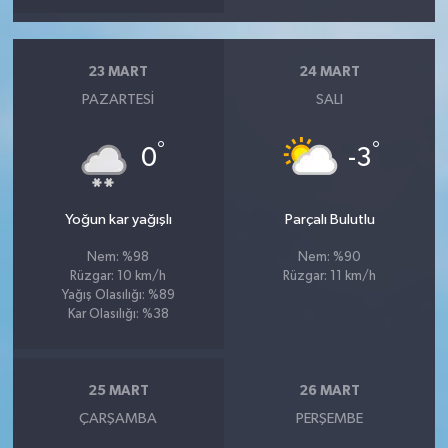
23 MART
24 MART
PAZARTESI
SALI
°
°
0
-3
Yoğun kar yağışlı
Parçalı Bulutlu
Nem: %98
Nem: %90
Rüzgar: 10 km/h
Rüzgar: 11 km/h
Yağış Olasılığı: %89
Kar Olasılığı: %38
25 MART
26 MART
ÇARŞAMBA
PERŞEMBE