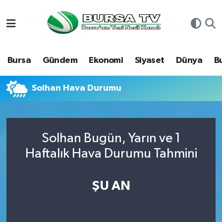
Asayiş
Nöbetçi Eczaneler
Bursa
Gündem
Ekonomi
Siyaset
Dünya
B
Bursa
Hava Durumu
Dünya
Namaz Vakitleri
Solhan Hava Durumu
Eğitim
Trafik Durumu
Solhan Bugün, Yarın ve 1
Ekonomi
Süper Lig Puan Durumu ve Fikstür
Haftalık Hava Durumu Tahmini
Genel
Tüm Manşetler
ŞU AN
Gündem
Son Dakika Haberleri
Magazin
Haber Arşivi