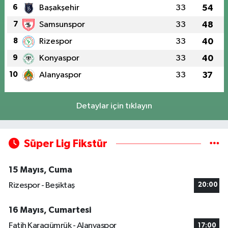
6
Başakşehir
33
54
7
Samsunspor
33
48
8
Rizespor
33
40
9
Konyaspor
33
40
10
Alanyaspor
33
37
Detaylar için tıklayın
Süper Lig Fikstür
15 Mayıs, Cuma
Rizespor - Beşiktaş
20:00
16 Mayıs, Cumartesi
Fatih Karagümrük - Alanyaspor
17:00