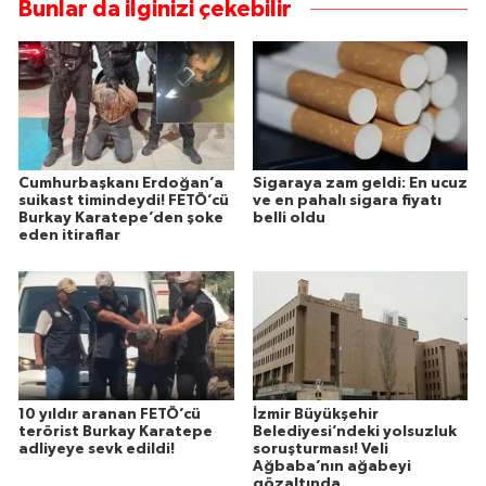
Bunlar da ilginizi çekebilir
Cumhurbaşkanı Erdoğan’a
Sigaraya zam geldi: En ucuz
suikast timindeydi! FETÖ’cü
ve en pahalı sigara fiyatı
Burkay Karatepe’den şoke
belli oldu
eden itiraflar
10 yıldır aranan FETÖ’cü
İzmir Büyükşehir
terörist Burkay Karatepe
Belediyesi’ndeki yolsuzluk
adliyeye sevk edildi!
soruşturması! Veli
Ağbaba’nın ağabeyi
gözaltında