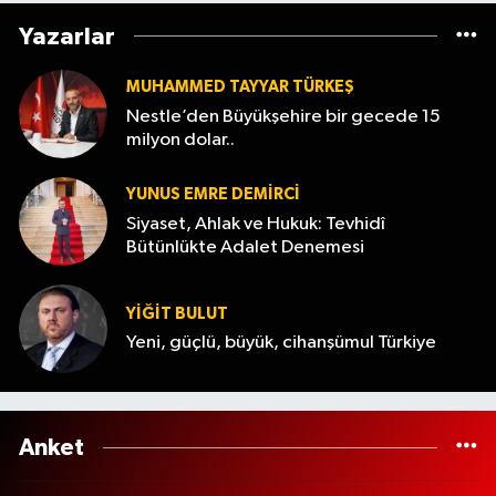
Yazarlar
MUHAMMED TAYYAR TÜRKEŞ
Nestle’den Büyükşehire bir gecede 15
milyon dolar..
YUNUS EMRE DEMIRCI
Siyaset, Ahlak ve Hukuk: Tevhidî
Bütünlükte Adalet Denemesi
YİĞİT BULUT
Yeni, güçlü, büyük, cihanşümul Türkiye
Anket