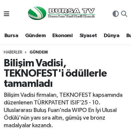
Asayiş
Nöbetçi Eczaneler
Bursa
Gündem
Ekonomi
Siyaset
Dünya
B
Bursa
Hava Durumu
Dünya
Namaz Vakitleri
HABERLER
GÜNDEM
Bilişim Vadisi,
Eğitim
Trafik Durumu
TEKNOFEST'i ödüllerle
tamamladı
Ekonomi
Süper Lig Puan Durumu ve Fikstür
Bilişim Vadisi firmaları, TEKNOFEST kapsamında
Genel
Tüm Manşetler
düzenlenen TÜRKPATENT ISIF'25 - 10.
Uluslararası Buluş Fuarı'nda WIPO En İyi Ulusal
Gündem
Son Dakika Haberleri
Ödülü'nün yanı sıra altın, gümüş ve bronz
madalyalar kazandı.
Magazin
Haber Arşivi