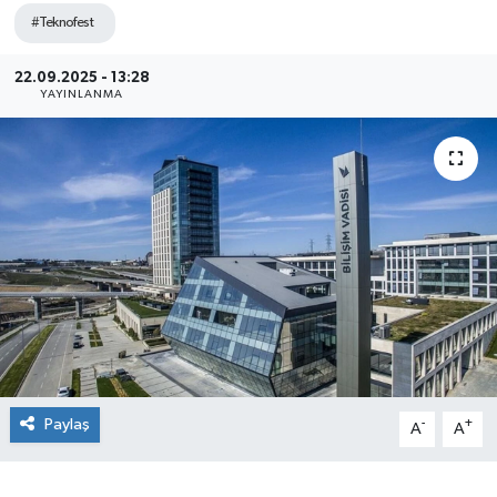
#Teknofest
Sağlık
22.09.2025 - 13:28
Siyaset
YAYINLANMA
Spor
Teknoloji
Türkiye
Paylaş
-
+
A
A