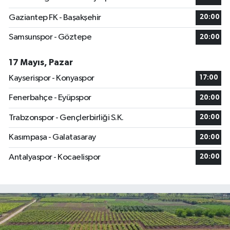
Gaziantep FK - Başakşehir
20:00
Samsunspor - Göztepe
20:00
17 Mayıs, Pazar
Kayserispor - Konyaspor
17:00
Fenerbahçe - Eyüpspor
20:00
Trabzonspor - Gençlerbirliği S.K.
20:00
Kasımpaşa - Galatasaray
20:00
Antalyaspor - Kocaelispor
20:00