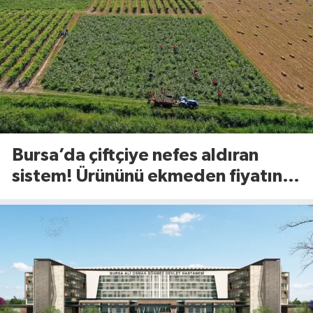
Bursa’da çiftçiye nefes aldıran
sistem! Ürününü ekmeden fiyatını
öğreniyor