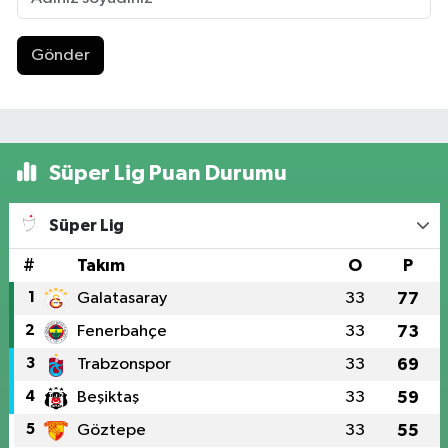
Gönder
Süper Lig Puan Durumu
Süper Lig
#
Takım
O
P
1
Galatasaray
33
77
2
Fenerbahçe
33
73
3
Trabzonspor
33
69
4
Beşiktaş
33
59
5
Göztepe
33
55