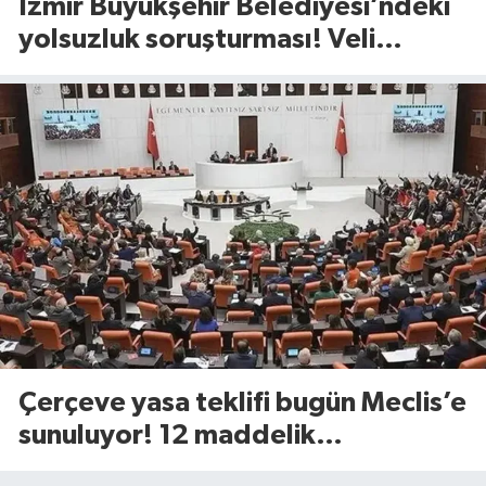
İzmir Büyükşehir Belediyesi’ndeki
yolsuzluk soruşturması! Veli
Ağbaba’nın ağabeyi gözaltında
Çerçeve yasa teklifi bugün Meclis’e
sunuluyor! 12 maddelik
düzenlemede neler yer alacak?