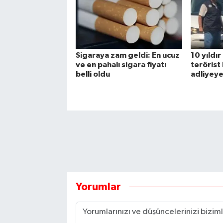
Sigaraya zam geldi: En ucuz
10 yıldı
ve en pahalı sigara fiyatı
terörist
belli oldu
adliyeye
Yorumlar