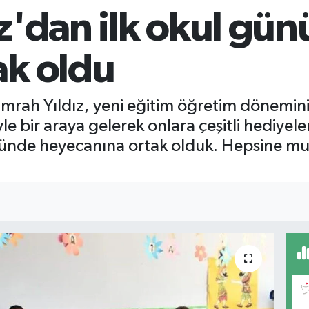
z'dan ilk okul gü
ak oldu
Emrah Yıldız, yeni eğitim öğretim dönemini
yle bir araya gelerek onlara çeşitli hediyele
ünde heyecanına ortak olduk. Hepsine mutlu 