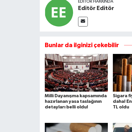
EDITÖR HAKKINDA
Editör Editör
Bunlar da ilginizi çekebilir
Milli Dayanışma kapsamında
Sigara f
hazırlanan yasa taslağının
daha! En
detayları belli oldu!
TL oldu