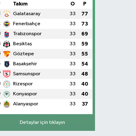
#
Takım
O
P
1
Galatasaray
33
77
2
Fenerbahçe
33
73
3
Trabzonspor
33
69
4
Beşiktaş
33
59
5
Göztepe
33
55
6
Başakşehir
33
54
7
Samsunspor
33
48
8
Rizespor
33
40
9
Konyaspor
33
40
0
Alanyaspor
33
37
Detaylar için tıklayın