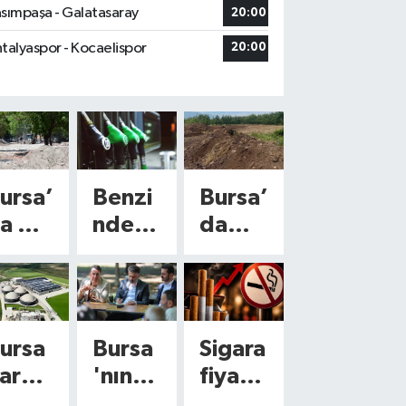
sımpaşa - Galatasaray
20:00
talyaspor - Kocaelispor
20:00
ursa’
Benzi
Bursa’
a 9
nde
da
in
4,35
kimya
500
TL’lik
sala 5
etre
indiri
kuruş
areli
m
ödem
ursa
Bursa
Sigara
bekle
iyor!
arac
'nın
fiyatl
üyük
ntisi!
100
bey’
kalbin
arına