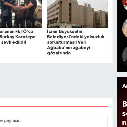
i
h
y
A
g
l
o
e
r aranan FETÖ’cü
İzmir Büyükşehir
i
 Burkay Karatepe
Belediyesi’ndeki yolsuzluk
 sevk edildi!
soruşturması! Veli
n
Ağbaba’nın ağabeyi
z
gözaltında
n
g
e
A
B
s
n