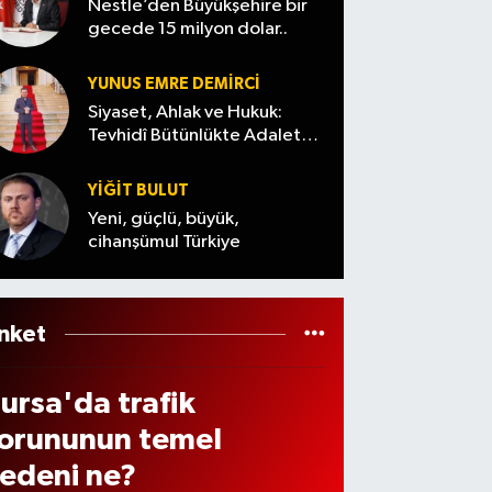
si! 6
Nestle’den Büyükşehire bir
aber
os
ma
ükse
gecede 15 milyon dolar..
ğust
eldi
2026)
yuvarl
iyor
s’ta
andıla
YUNUS EMRE DEMIRCI
lektr
r
Siyaset, Ahlak ve Hukuk:
kler
Tevhidî Bütünlükte Adalet
Denemesi
e
YİĞİT BULUT
ama
Yeni, güçlü, büyük,
cihanşümul Türkiye
elec
k?
nket
ursa'da trafik
orununun temel
edeni ne?