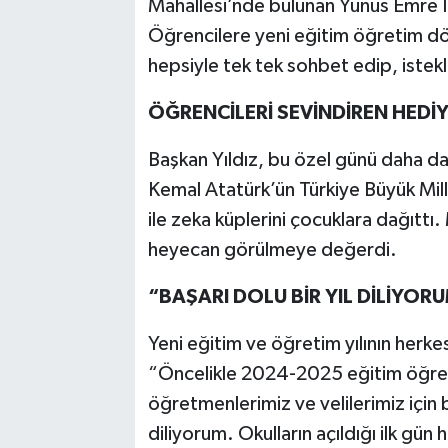
Mahallesi’nde bulunan Yunus Emre İlk
Öğrencilere yeni eğitim öğretim dö
hepsiyle tek tek sohbet edip, istekle
ÖĞRENCİLERİ SEVİNDİREN HEDİ
Başkan Yıldız, bu özel günü daha da
Kemal Atatürk’ün Türkiye Büyük Mill
ile zeka küplerini çocuklara dağıttı.
heyecan görülmeye değerdi.
“BAŞARI DOLU BİR YIL DİLİYOR
Yeni eğitim ve öğretim yılının herkes 
“Öncelikle 2024-2025 eğitim öğret
öğretmenlerimiz ve velilerimiz için b
diliyorum. Okulların açıldığı ilk gü