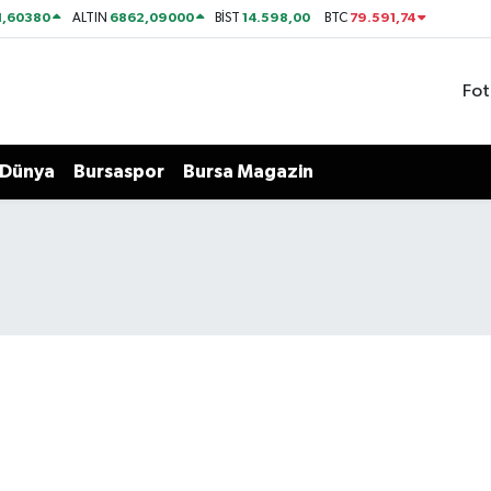
1,60380
6862,09000
14.598,00
79.591,74
ALTIN
BİST
BTC
Fot
Dünya
Bursaspor
Bursa Magazin