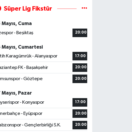
Süper Lig Fikstür
5 Mayıs, Cuma
zespor - Beşiktaş
20:00
6 Mayıs, Cumartesi
tih Karagümrük - Alanyaspor
17:00
ziantep FK - Başakşehir
20:00
msunspor - Göztepe
20:00
7 Mayıs, Pazar
yserispor - Konyaspor
17:00
nerbahçe - Eyüpspor
20:00
abzonspor - Gençlerbirliği S.K.
20:00