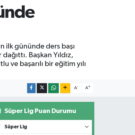
nünde
n ilk gününde ders başı
r dağıttı. Başkan Yıldız,
ve başarılı bir eğitim yılı
-
+
A
A
Süper Lig Puan Durumu
Süper Lig