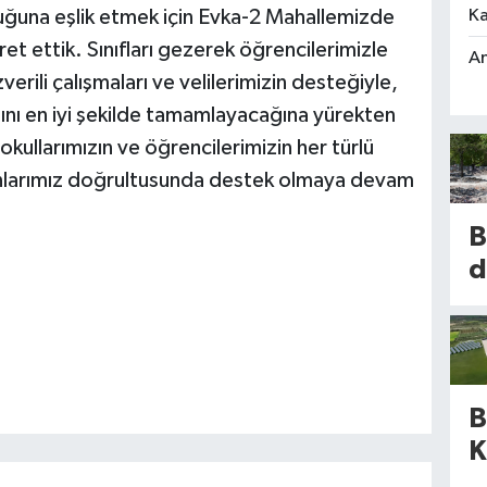
Ka
uğuna eşlik etmek için Evka-2 Mahallemizde
et ettik. Sınıfları gezerek öğrencilerimizle
An
rili çalışmaları ve velilerimizin desteğiyle,
lını en iyi şekilde tamamlayacağına yürekten
okullarımızın ve öğrencilerimizin her türlü
anlarımız doğrultusunda destek olmaya devam
B
d
b
m
k
B
k
K
b
a