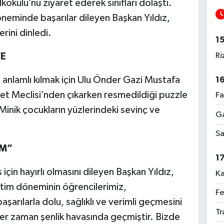
okulu’nu ziyaret ederek sınıfları dolaştı.
neminde başarılar dileyen Başkan Yıldız,
rini dinledi.
1
Ri
YE
 anlamlı kılmak için Ulu Önder Gazi Mustafa
1
et Meclisi’nden çıkarken resmedildiği puzzle
Fa
 Minik çocukların yüzlerindeki sevinç ve
Ga
Sa
UM”
1
için hayırlı olmasını dileyen Başkan Yıldız,
Ka
im döneminin öğrencilerimiz,
Fe
aşarılarla dolu, sağlıklı ve verimli geçmesini
Tr
n her zaman şenlik havasında geçmiştir. Bizde