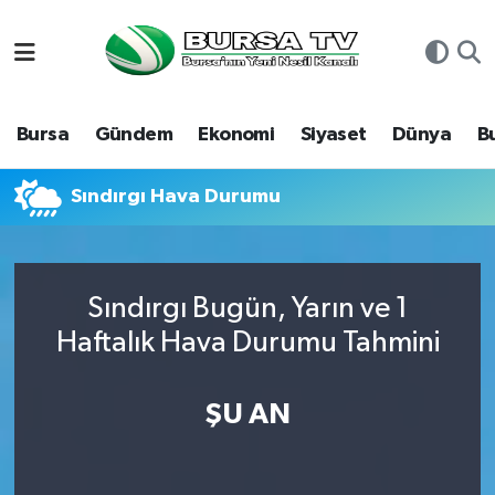
Asayiş
Nöbetçi Eczaneler
Bursa
Gündem
Ekonomi
Siyaset
Dünya
B
Bursa
Hava Durumu
Dünya
Namaz Vakitleri
Sındırgı Hava Durumu
Eğitim
Trafik Durumu
Sındırgı Bugün, Yarın ve 1
Ekonomi
Süper Lig Puan Durumu ve Fikstür
Haftalık Hava Durumu Tahmini
Genel
Tüm Manşetler
ŞU AN
Gündem
Son Dakika Haberleri
Magazin
Haber Arşivi