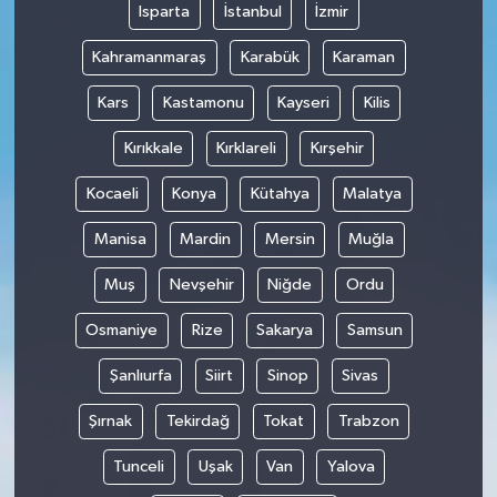
Isparta
İstanbul
İzmir
Kahramanmaraş
Karabük
Karaman
Kars
Kastamonu
Kayseri
Kilis
Kırıkkale
Kırklareli
Kırşehir
Kocaeli
Konya
Kütahya
Malatya
Manisa
Mardin
Mersin
Muğla
Muş
Nevşehir
Niğde
Ordu
Osmaniye
Rize
Sakarya
Samsun
Şanlıurfa
Siirt
Sinop
Sivas
Şırnak
Tekirdağ
Tokat
Trabzon
Tunceli
Uşak
Van
Yalova