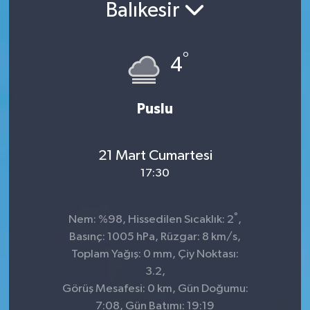
Balıkesir
Sağlık
°
Siyaset
4
Spor
Puslu
Teknoloji
21 Mart Cumartesi
Türkiye
17:30
°
Nem: %98, Hissedilen Sıcaklık: 2
,
Basınç: 1005 hPa, Rüzgar: 8 km/s,
Toplam Yağış: 0 mm, Çiy Noktası:
3.2,
Görüş Mesafesi: 0 km, Gün Doğumu:
7:08, Gün Batımı: 19:19