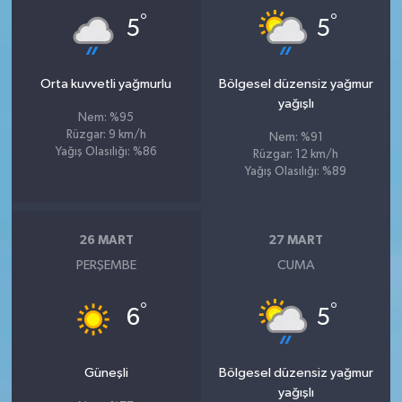
°
°
5
5
Orta kuvvetli yağmurlu
Bölgesel düzensiz yağmur
yağışlı
Nem: %95
Rüzgar: 9 km/h
Nem: %91
Yağış Olasılığı: %86
Rüzgar: 12 km/h
Yağış Olasılığı: %89
26 MART
27 MART
PERŞEMBE
CUMA
°
°
6
5
Güneşli
Bölgesel düzensiz yağmur
yağışlı