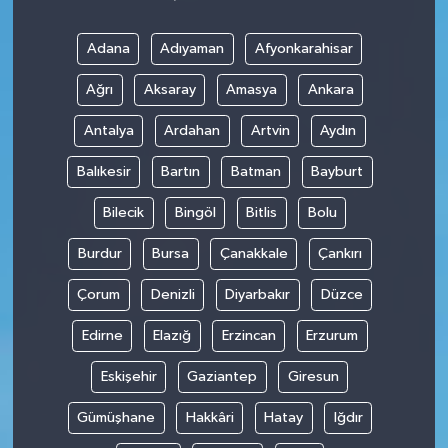
Adana
Adıyaman
Afyonkarahisar
Ağrı
Aksaray
Amasya
Ankara
Antalya
Ardahan
Artvin
Aydın
Balıkesir
Bartın
Batman
Bayburt
Bilecik
Bingöl
Bitlis
Bolu
Burdur
Bursa
Çanakkale
Çankırı
Çorum
Denizli
Diyarbakır
Düzce
Edirne
Elazığ
Erzincan
Erzurum
Eskişehir
Gaziantep
Giresun
Gümüşhane
Hakkâri
Hatay
Iğdır