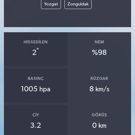
Yozgat
Zonguldak
HISSEDILEN
NEM
°
2
%98
BASINÇ
RÜZGAR
1005
8
hpa
km/s
ÇIY
GÖRÜŞ
3.2
0
km