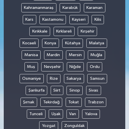
Kahramanmaraş
Karabük
Karaman
Kars
Kastamonu
Kayseri
Kilis
Kırıkkale
Kırklareli
Kırşehir
Kocaeli
Konya
Kütahya
Malatya
Manisa
Mardin
Mersin
Muğla
Muş
Nevşehir
Niğde
Ordu
Osmaniye
Rize
Sakarya
Samsun
Şanlıurfa
Siirt
Sinop
Sivas
Şırnak
Tekirdağ
Tokat
Trabzon
Tunceli
Uşak
Van
Yalova
Yozgat
Zonguldak