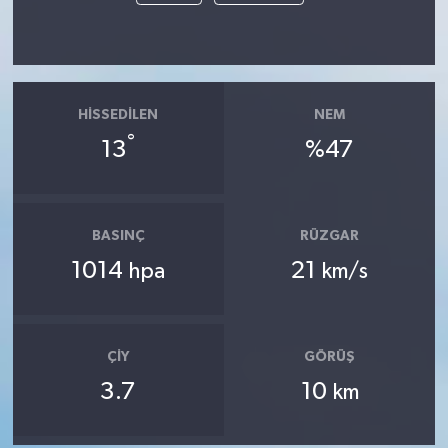
HISSEDILEN
NEM
°
13
%47
BASINÇ
RÜZGAR
1014
21
hpa
km/s
ÇIY
GÖRÜŞ
3.7
10
km