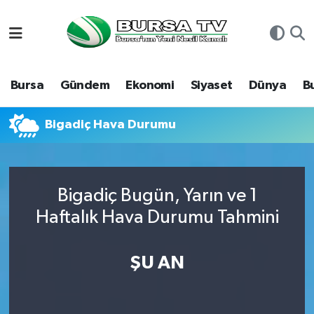
Asayiş
Nöbetçi Eczaneler
Bursa
Gündem
Ekonomi
Siyaset
Dünya
B
Bursa
Hava Durumu
Dünya
Namaz Vakitleri
Bigadiç Hava Durumu
Eğitim
Trafik Durumu
Bigadiç Bugün, Yarın ve 1
Ekonomi
Süper Lig Puan Durumu ve Fikstür
Haftalık Hava Durumu Tahmini
Genel
Tüm Manşetler
ŞU AN
Gündem
Son Dakika Haberleri
Magazin
Haber Arşivi