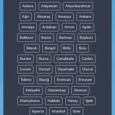
Adana
Adıyaman
Afyonkarahisar
Ağrı
Aksaray
Amasya
Ankara
Antalya
Ardahan
Artvin
Aydın
Balıkesir
Bartın
Batman
Bayburt
Bilecik
Bingöl
Bitlis
Bolu
Burdur
Bursa
Çanakkale
Çankırı
Çorum
Denizli
Diyarbakır
Düzce
Edirne
Elazığ
Erzincan
Erzurum
Eskişehir
Gaziantep
Giresun
Gümüşhane
Hakkâri
Hatay
Iğdır
Isparta
İstanbul
İzmir