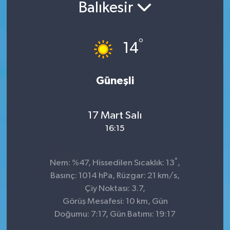
Balıkesir
Sağlık
°
Siyaset
14
Spor
Güneşli
Teknoloji
17 Mart Salı
Türkiye
16:15
°
Nem: %47, Hissedilen Sıcaklık: 13
,
Basınç: 1014 hPa, Rüzgar: 21 km/s,
Çiy Noktası: 3.7,
Görüş Mesafesi: 10 km, Gün
Doğumu: 7:17, Gün Batımı: 19:17