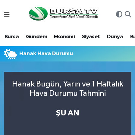
Asayiş
Nöbetçi Eczaneler
Bursa
Gündem
Ekonomi
Siyaset
Dünya
B
Bursa
Hava Durumu
Dünya
Namaz Vakitleri
Hanak Hava Durumu
Eğitim
Trafik Durumu
Hanak Bugün, Yarın ve 1 Haftalık
Ekonomi
Süper Lig Puan Durumu ve Fikstür
Hava Durumu Tahmini
Genel
Tüm Manşetler
ŞU AN
Gündem
Son Dakika Haberleri
Magazin
Haber Arşivi