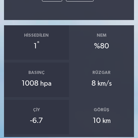
HISSEDILEN
NEM
°
1
%80
BASINÇ
RÜZGAR
1008
8
hpa
km/s
ÇIY
GÖRÜŞ
-6.7
10
km