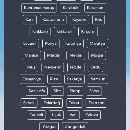
Kahramanmaraş
Karabük
Karaman
Kars
Kastamonu
Kayseri
Kilis
Kırıkkale
Kırklareli
Kırşehir
Kocaeli
Konya
Kütahya
Malatya
Manisa
Mardin
Mersin
Muğla
Muş
Nevşehir
Niğde
Ordu
Osmaniye
Rize
Sakarya
Samsun
Şanlıurfa
Siirt
Sinop
Sivas
Şırnak
Tekirdağ
Tokat
Trabzon
Tunceli
Uşak
Van
Yalova
Yozgat
Zonguldak