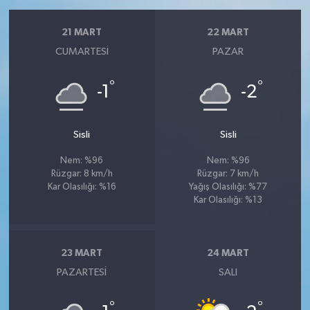
21 MART
22 MART
CUMARTESI
PAZAR
°
°
-1
-2
Sisli
Sisli
Nem: %96
Nem: %96
Rüzgar: 8 km/h
Rüzgar: 7 km/h
Kar Olasılığı: %16
Yağış Olasılığı: %77
Kar Olasılığı: %13
23 MART
24 MART
PAZARTESI
SALI
°
°