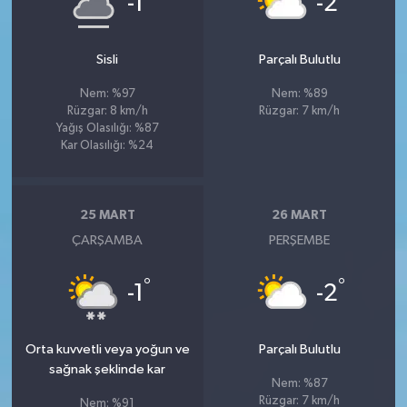
-1
-2
Sisli
Parçalı Bulutlu
Nem: %97
Nem: %89
Rüzgar: 8 km/h
Rüzgar: 7 km/h
Yağış Olasılığı: %87
Kar Olasılığı: %24
25 MART
26 MART
ÇARŞAMBA
PERŞEMBE
°
°
-1
-2
Orta kuvvetli veya yoğun ve
Parçalı Bulutlu
sağnak şeklinde kar
Nem: %87
Rüzgar: 7 km/h
Nem: %91