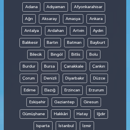
Adana
Adıyaman
Afyonkarahisar
Ağrı
Aksaray
Amasya
Ankara
Antalya
Ardahan
Artvin
Aydın
Balıkesir
Bartın
Batman
Bayburt
Bilecik
Bingöl
Bitlis
Bolu
Burdur
Bursa
Çanakkale
Çankırı
Çorum
Denizli
Diyarbakır
Düzce
Edirne
Elazığ
Erzincan
Erzurum
Eskişehir
Gaziantep
Giresun
Gümüşhane
Hakkâri
Hatay
Iğdır
Isparta
İstanbul
İzmir