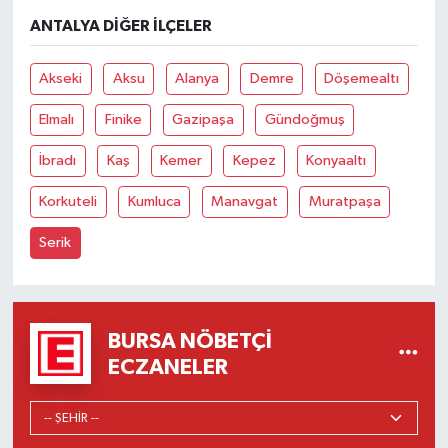
ANTALYA DIĞER İLÇELER
Akseki
Aksu
Alanya
Demre
Döşemealtı
Elmalı
Finike
Gazipaşa
Gündoğmuş
İbradı
Kaş
Kemer
Kepez
Konyaaltı
Korkuteli
Kumluca
Manavgat
Muratpaşa
Serik
BURSA NÖBETÇI
ECZANELER