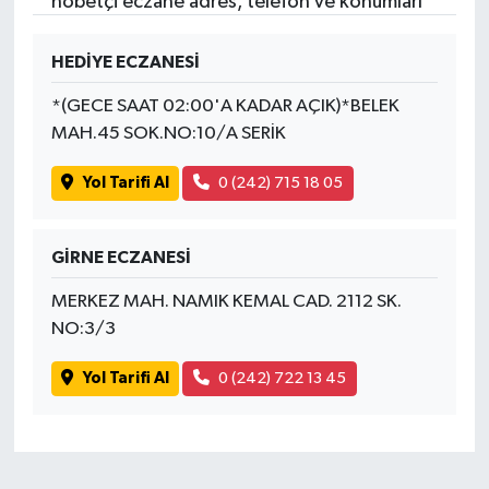
nöbetçi eczane adres, telefon ve konumları
HEDİYE ECZANESİ
*(GECE SAAT 02:00'A KADAR AÇIK)*BELEK
MAH.45 SOK.NO:10/A SERİK
Yol Tarifi Al
0 (242) 715 18 05
GİRNE ECZANESİ
MERKEZ MAH. NAMIK KEMAL CAD. 2112 SK.
NO:3/3
Yol Tarifi Al
0 (242) 722 13 45