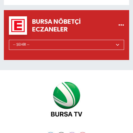
BURSA NÖBETÇI
ECZANELER