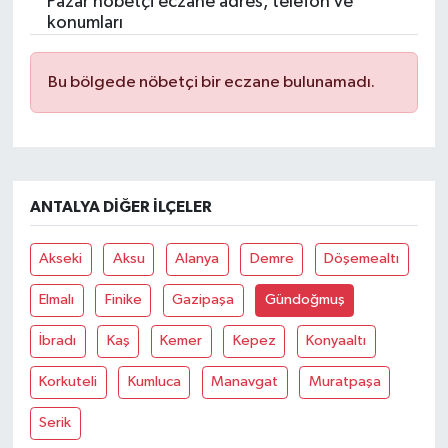
Pazar nöbetçi eczane adres, telefon ve
konumları
Bu bölgede nöbetçi bir eczane bulunamadı.
ANTALYA DIĞER İLÇELER
Akseki
Aksu
Alanya
Demre
Döşemealtı
Elmalı
Finike
Gazipaşa
Gündoğmuş
İbradı
Kaş
Kemer
Kepez
Konyaaltı
Korkuteli
Kumluca
Manavgat
Muratpaşa
Serik