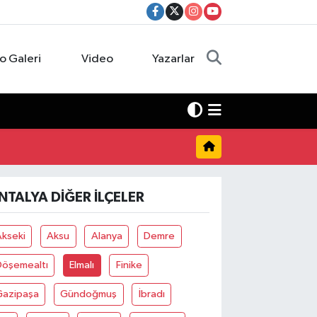
o Galeri
Video
Yazarlar
NTALYA DIĞER İLÇELER
Akseki
Aksu
Alanya
Demre
Döşemealtı
Elmalı
Finike
Gazipaşa
Gündoğmuş
İbradı