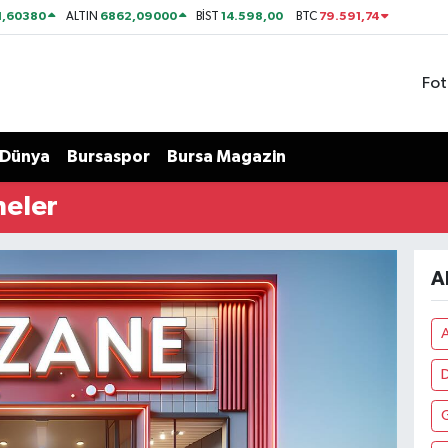
1,60380
6862,09000
14.598,00
79.591,74
ALTIN
BİST
BTC
Fot
Dünya
Bursaspor
Bursa Magazin
neler
A