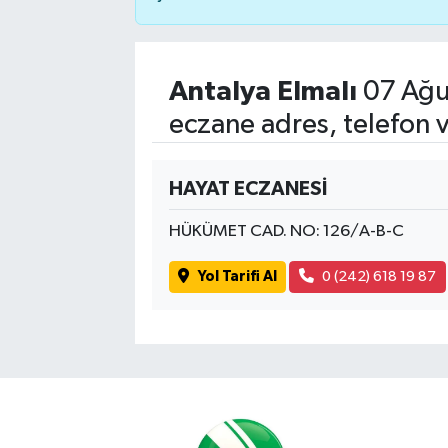
Antalya Elmalı
07 Ağu
eczane adres, telefon 
HAYAT ECZANESİ
HÜKÜMET CAD. NO: 126/A-B-C
Yol Tarifi Al
0 (242) 618 19 87