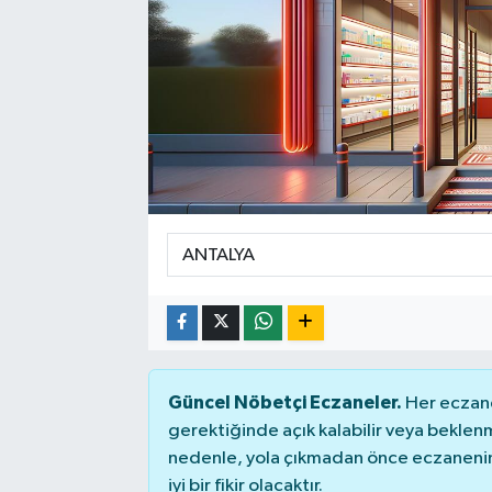
Sağlık
Siyaset
Spor
Teknoloji
Türkiye
Güncel Nöbetçi Eczaneler.
Her eczane
gerektiğinde açık kalabilir veya bekle
nedenle, yola çıkmadan önce eczanenin 
iyi bir fikir olacaktır.