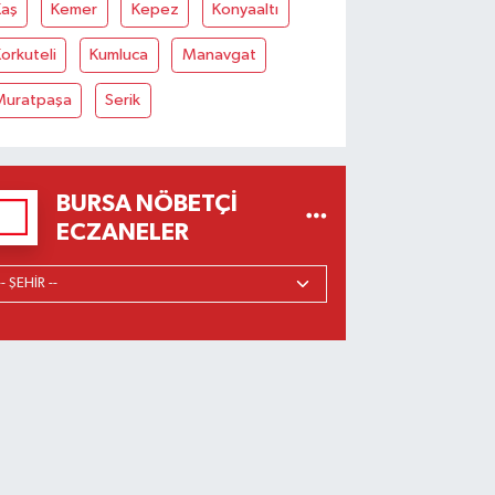
Kaş
Kemer
Kepez
Konyaaltı
orkuteli
Kumluca
Manavgat
Muratpaşa
Serik
BURSA NÖBETÇI
ECZANELER