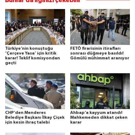
Bunlar da ilginizi çekebilir
Türkiye’nin konuştuğu
FETÖ firarisinin itirafları
‘Çerçeve Yasa’ için kritik
sonrası düğmeye basıldı!
karar! Teklif komisyondan
Gömülü mühimmat aranıyor
geçti
CHP’den Menderes
Ahbap’a kayyum atandı!
Belediye Başkanı İlkay Çiçek
Mahkemeden dikkat çeken
için kesin ihraç talebi
karar