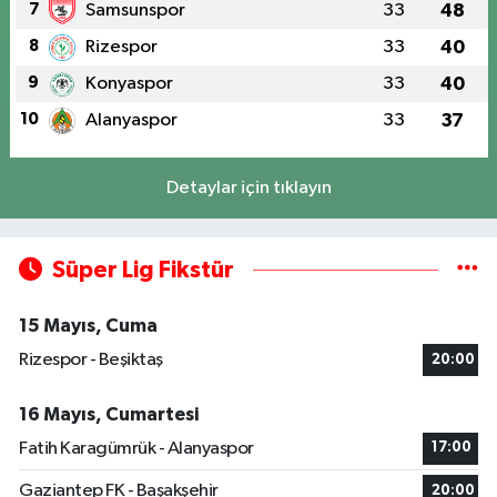
7
Samsunspor
33
48
8
Rizespor
33
40
9
Konyaspor
33
40
10
Alanyaspor
33
37
Detaylar için tıklayın
Süper Lig Fikstür
15 Mayıs, Cuma
Rizespor - Beşiktaş
20:00
16 Mayıs, Cumartesi
Fatih Karagümrük - Alanyaspor
17:00
Gaziantep FK - Başakşehir
20:00