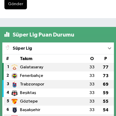
Gönder
Süper Lig Puan Durumu
Süper Lig
#
Takım
O
P
1
Galatasaray
33
77
2
Fenerbahçe
33
73
3
Trabzonspor
33
69
4
Beşiktaş
33
59
5
Göztepe
33
55
6
Başakşehir
33
54