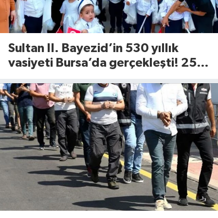
Sultan II. Bayezid’in 530 yıllık
vasiyeti Bursa’da gerçekleşti! 25
çocuk için Tophane’de sünnet
şöleni