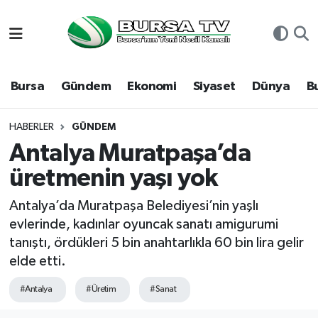
Asayiş
Nöbetçi Eczaneler
Bursa
Gündem
Ekonomi
Siyaset
Dünya
B
Bursa
Hava Durumu
Dünya
Namaz Vakitleri
HABERLER
GÜNDEM
Antalya Muratpaşa’da
Eğitim
Trafik Durumu
üretmenin yaşı yok
Ekonomi
Süper Lig Puan Durumu ve Fikstür
Antalya’da Muratpaşa Belediyesi’nin yaşlı
evlerinde, kadınlar oyuncak sanatı amigurumi
Genel
Tüm Manşetler
tanıştı, ördükleri 5 bin anahtarlıkla 60 bin lira gelir
elde etti.
Gündem
Son Dakika Haberleri
#Antalya
#Üretim
#Sanat
Magazin
Haber Arşivi