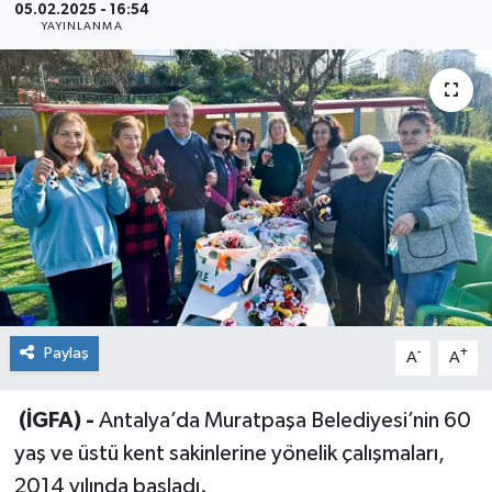
05.02.2025 - 16:54
YAYINLANMA
Sağlık
Siyaset
Spor
Teknoloji
Türkiye
Paylaş
-
+
A
A
(İGFA) -
Antalya’da Muratpaşa Belediyesi’nin 60
yaş ve üstü kent sakinlerine yönelik çalışmaları,
2014 yılında başladı.