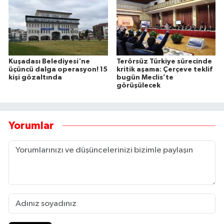
Kuşadası Belediyesi'ne
Terörsüz Türkiye sürecinde
üçüncü dalga operasyon! 15
kritik aşama: Çerçeve teklif
kişi gözaltında
bugün Meclis’te
görüşülecek
Yorumlar