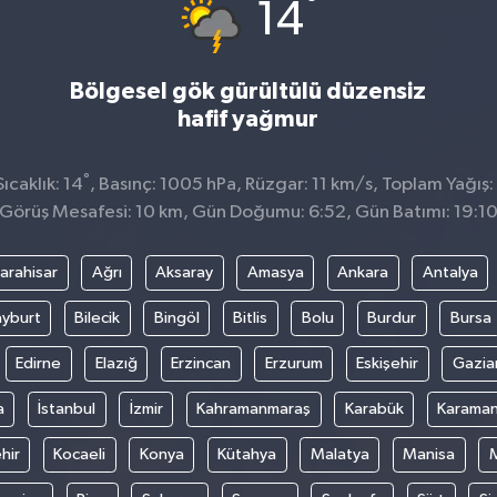
°
14
Bölgesel gök gürültülü düzensiz
hafif yağmur
°
ıcaklık: 14
, Basınç: 1005 hPa, Rüzgar: 11 km/s, Toplam Yağış:
Görüş Mesafesi: 10 km, Gün Doğumu: 6:52, Gün Batımı: 19:1
arahisar
Ağrı
Aksaray
Amasya
Ankara
Antalya
yburt
Bilecik
Bingöl
Bitlis
Bolu
Burdur
Bursa
Edirne
Elazığ
Erzincan
Erzurum
Eskişehir
Gazia
a
İstanbul
İzmir
Kahramanmaraş
Karabük
Karama
hir
Kocaeli
Konya
Kütahya
Malatya
Manisa