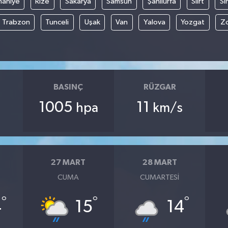
aniye
Rize
Sakarya
Samsun
Şanlıurfa
Siirt
Si
Trabzon
Tunceli
Uşak
Van
Yalova
Yozgat
Z
BASINÇ
RÜZGAR
1005
11
hpa
km/s
27 MART
28 MART
CUMA
CUMARTESI
°
°
°
4
15
14