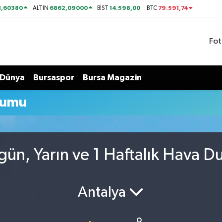
1,60380
6862,09000
14.598,00
79.591,74
ALTIN
BİST
BTC
Fot
Dünya
Bursaspor
Bursa Magazin
rumu
ün, Yarın ve 1 Haftalık Hava D
Antalya