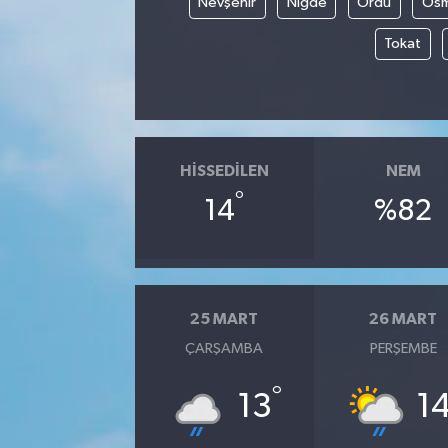
Nevşehir
Niğde
Ordu
Osm
Tokat
HISSEDILEN
NEM
°
14
%82
25 MART
26 MART
ÇARŞAMBA
PERŞEMBE
°
13
1