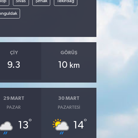
nop
Sivas
Şırnak
Tekirdağ
onguldak
ÇIY
GÖRÜŞ
9.3
10
km
29 MART
30 MART
PAZAR
PAZARTESI
°
°
13
14