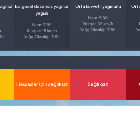
yağmur
Bölgesel düzensiz yağmur
Orta kuvvetli yağmurlu
Orta
yağışlı
Nem: %80
Rüzgar: 35 km/h
Nem: %69
Yağış Olasılığı: %86
Ya
h
Rüzgar: 18 km/h
%86
Yağış Olasılığı: %82
Hassaslar için sağlıksız
Sağlıksız