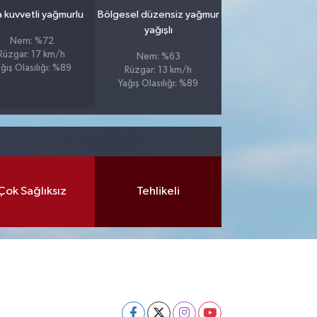
 kuvvetli yağmurlu
Bölgesel düzensiz yağmur
yağışlı
Nem: %72
Rüzgar: 17 km/h
Nem: %63
ğış Olasılığı: %89
Rüzgar: 13 km/h
Yağış Olasılığı: %89
Çok Sağlıksız
Tehlikeli