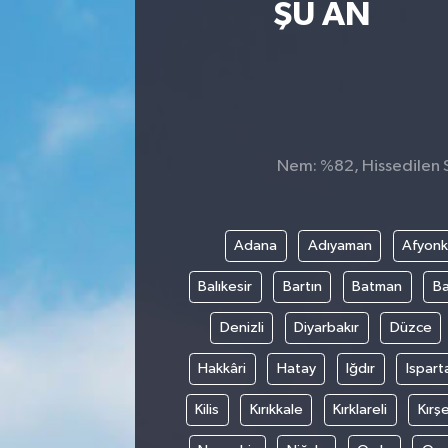
ŞU AN
Sağlık
Siyaset
Spor
Nem: %82, Hissedilen S
Teknoloji
Türkiye
Adana
Adıyaman
Afyonk
Balıkesir
Bartın
Batman
Ba
Denizli
Diyarbakır
Düzce
Hakkâri
Hatay
Iğdır
Ispart
Kilis
Kırıkkale
Kırklareli
Kırşe