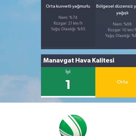
Orta kuvvetli yağmurlu
Bölgesel düzensiz 
yağışlı
Nem: %74
Rüzgar: 21 km/h
Nem: %66
Yağış Olasılığı: %95
Rüzgar: 10 km/
Yağış Olasılığı: 
Manavgat Hava Kalitesi
İyi
1
Orta