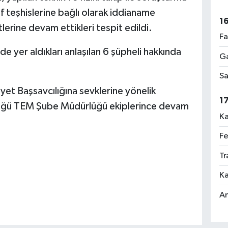
 teşhislerine bağlı olarak iddianame
1
lerine devam ettikleri tespit edildi.
Fa
e yer aldıkları anlaşılan 6 şüpheli hakkında
Ga
Sa
yet Başsavcılığına sevklerine yönelik
1
lüğü TEM Şube Müdürlüğü ekiplerince devam
Ka
Fe
Tr
Ka
An