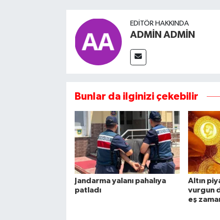
EDITÖR HAKKINDA
ADMİN ADMİN
Bunlar da ilginizi çekebilir
Jandarma yalanı pahalıya
Altın pi
patladı
vurgun d
eş zaman