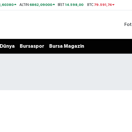
1,60380
6862,09000
14.598,00
79.591,74
ALTIN
BİST
BTC
Fot
Dünya
Bursaspor
Bursa Magazin