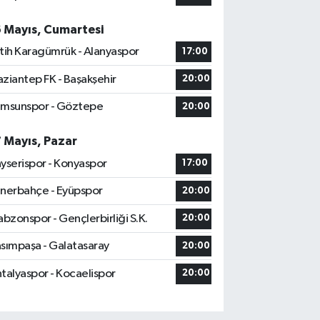
6 Mayıs, Cumartesi
tih Karagümrük - Alanyaspor
17:00
ziantep FK - Başakşehir
20:00
msunspor - Göztepe
20:00
7 Mayıs, Pazar
yserispor - Konyaspor
17:00
nerbahçe - Eyüpspor
20:00
abzonspor - Gençlerbirliği S.K.
20:00
sımpaşa - Galatasaray
20:00
talyaspor - Kocaelispor
20:00