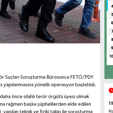
1
rör Suçları Soruşturma Bürosunca FETÖ/PDY
ns yapılanmasına yönelik operasyon başlatıldı.
aha önce silahlı terör örgütü üyesi olmak
1
na rağmen başka şüphelilerden elde edilen
Ri
 yapılan teknik ve fiziki takip ile soruşturma