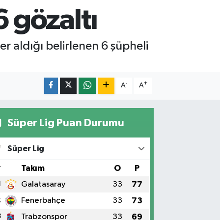
 gözaltı
 aldığı belirlenen 6 şüpheli
-
+
A
A
Süper Lig Puan Durumu
Süper Lig
#
Takım
O
P
1
Galatasaray
33
77
2
Fenerbahçe
33
73
3
Trabzonspor
33
69