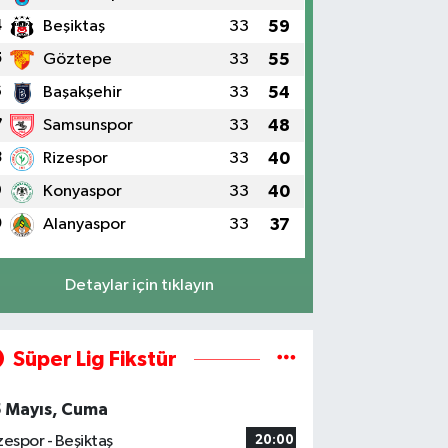
4
Beşiktaş
33
59
5
Göztepe
33
55
6
Başakşehir
33
54
7
Samsunspor
33
48
8
Rizespor
33
40
9
Konyaspor
33
40
0
Alanyaspor
33
37
Detaylar için tıklayın
Süper Lig Fikstür
5 Mayıs, Cuma
zespor - Beşiktaş
20:00