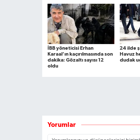
İBB yöneticisi Erhan
24 ilde 
Karaal’ın kaçırılmasında son
Havuz h
dakika: Gözaltı sayısı 12
dudak uç
oldu
Yorumlar