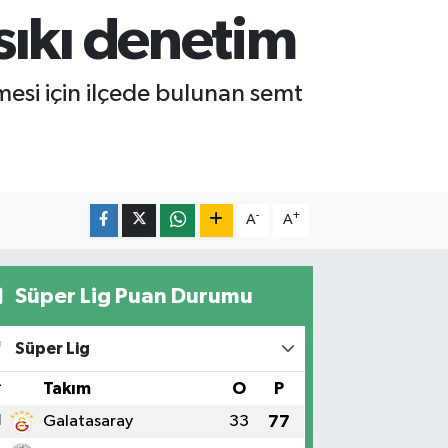
sıkı denetim
mesi için ilçede bulunan semt
-
+
A
A
Süper Lig Puan Durumu
Süper Lig
#
Takım
O
P
1
Galatasaray
33
77