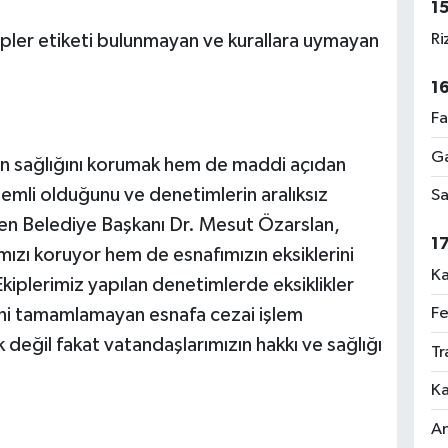
1
Ri
kipler etiketi bulunmayan ve kurallara uymayan
1
Fa
Ga
ın sağlığını korumak hem de maddi açıdan
emli olduğunu ve denetimlerin aralıksız
Sa
n Belediye Başkanı Dr. Mesut Özarslan,
1
ızı koruyor hem de esnafımızın eksiklerini
Ka
Ekiplerimiz yapılan denetimlerde eksiklikler
Fe
rini tamamlamayan esnafa cezai işlem
eğil fakat vatandaşlarımızın hakkı ve sağlığı
Tr
Ka
An