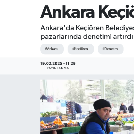
Ankara Keçiö
Sağlık
Siyaset
Ankara'da Keçiören Belediyesi
pazarlarında denetimi artırdı
Spor
#Ankara
#Keçiören
#Denetim
Teknoloji
19.02.2025 - 11:29
YAYINLANMA
Türkiye