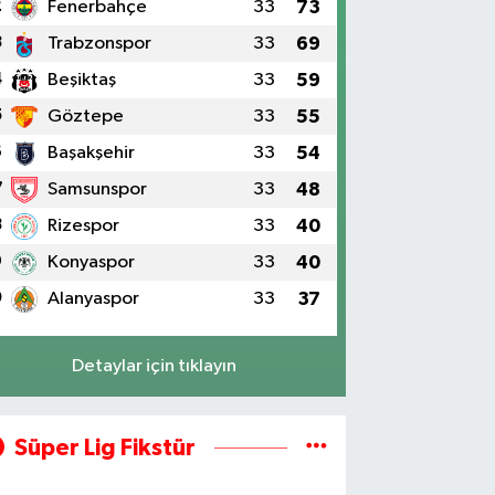
2
Fenerbahçe
33
73
3
Trabzonspor
33
69
4
Beşiktaş
33
59
5
Göztepe
33
55
6
Başakşehir
33
54
7
Samsunspor
33
48
8
Rizespor
33
40
9
Konyaspor
33
40
0
Alanyaspor
33
37
Detaylar için tıklayın
Süper Lig Fikstür