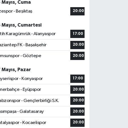
5 Mayıs, Cuma
zespor - Beşiktaş
20:00
6 Mayıs, Cumartesi
tih Karagümrük - Alanyaspor
17:00
ziantep FK - Başakşehir
20:00
msunspor - Göztepe
20:00
7 Mayıs, Pazar
yserispor - Konyaspor
17:00
nerbahçe - Eyüpspor
20:00
abzonspor - Gençlerbirliği S.K.
20:00
sımpaşa - Galatasaray
20:00
talyaspor - Kocaelispor
20:00