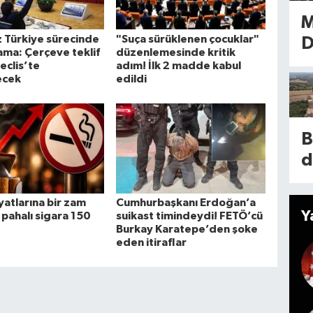
a
e
M
y
r
 Türkiye sürecinde
"Suça sürüklenen çocuklar"
D
n
şama: Çerçeve teklif
düzenlemesinde kritik
ı
eclis’te
adım! İlk 2 madde kabul
p
ecek
edildi
h
k
!
y
m
E
s
h
r
B
r
a
a
d
y
a
m
t
g
l
iyatlarına bir zam
Cumhurbaşkanı Erdoğan’a
ı
Y
 pahalı sigara 150
suikast timindeydi! FETÖ’cü
i
Burkay Karatepe’den şoke
d
d
eden itiraflar
l
p
b
Y
o
s