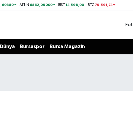
1,60380
6862,09000
14.598,00
79.591,74
ALTIN
BİST
BTC
Fot
Dünya
Bursaspor
Bursa Magazin