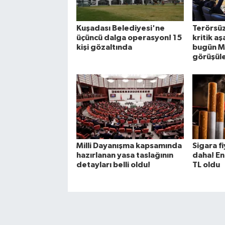
Kuşadası Belediyesi'ne
Terörsüz
üçüncü dalga operasyon! 15
kritik a
kişi gözaltında
bugün M
görüşül
Milli Dayanışma kapsamında
Sigara f
hazırlanan yasa taslağının
daha! En
detayları belli oldu!
TL oldu