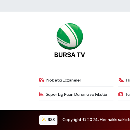
Nöbetçi Eczaneler
H
Süper Lig Puan Durumu ve Fikstür
Tü
RSS
Copyright © 2024. Her hakkı saklıdı