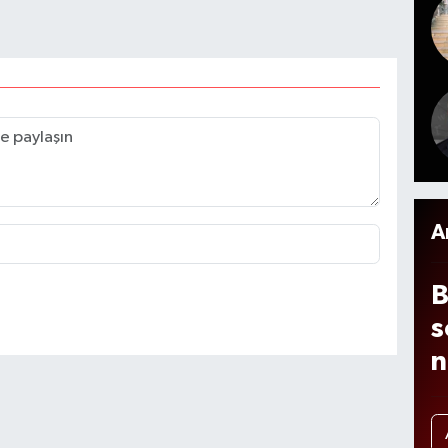
d
s
s
y
ı
A
B
s
n