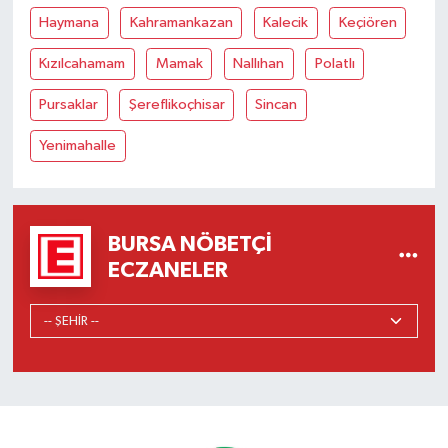
Haymana
Kahramankazan
Kalecik
Keçiören
Kızılcahamam
Mamak
Nallıhan
Polatlı
Pursaklar
Şereflikoçhisar
Sincan
Yenimahalle
BURSA NÖBETÇI
ECZANELER