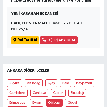
nöbetçi eczane adres, telefon ve konumları
YENİ KARAHAN ECZANESİ
BAHÇELİEVLER MAH. CUMHURİYET CAD.
NO:25/A
Yol Tarifi Al
0 (312) 484 16 04
ANKARA DIĞER İLÇELER
Akyurt
Altındağ
Ayaş
Bala
Beypazarı
Çamlıdere
Çankaya
Çubuk
Elmadağ
Etimesgut
Evren
Gölbaşı
Güdül