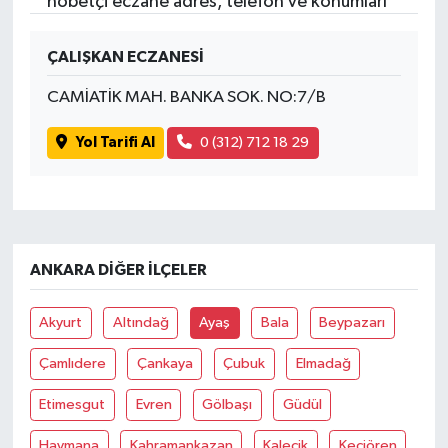
nöbetçi eczane adres, telefon ve konumları
ÇALIŞKAN ECZANESİ
CAMİATİK MAH. BANKA SOK. NO:7/B
Yol Tarifi Al
0 (312) 712 18 29
ANKARA DIĞER İLÇELER
Akyurt
Altındağ
Ayaş
Bala
Beypazarı
Çamlıdere
Çankaya
Çubuk
Elmadağ
Etimesgut
Evren
Gölbaşı
Güdül
Haymana
Kahramankazan
Kalecik
Keçiören