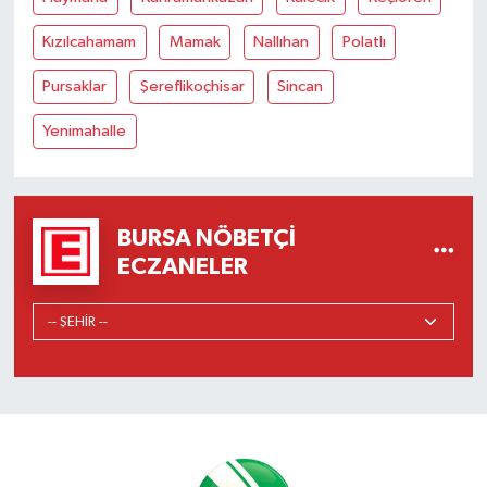
Kızılcahamam
Mamak
Nallıhan
Polatlı
Pursaklar
Şereflikoçhisar
Sincan
Yenimahalle
BURSA NÖBETÇI
ECZANELER