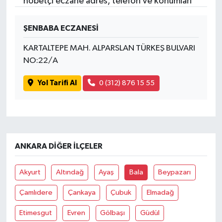
nöbetçi eczane adres, telefon ve konumları
ŞENBABA ECZANESİ
KARTALTEPE MAH. ALPARSLAN TÜRKEŞ BULVARI
NO:22/A
Yol Tarifi Al
0 (312) 876 15 55
ANKARA DIĞER İLÇELER
Akyurt
Altındağ
Ayaş
Bala
Beypazarı
Çamlıdere
Çankaya
Çubuk
Elmadağ
Etimesgut
Evren
Gölbaşı
Güdül