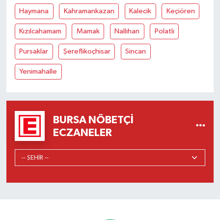
Haymana
Kahramankazan
Kalecik
Keçiören
Kızılcahamam
Mamak
Nallıhan
Polatlı
Pursaklar
Şereflikoçhisar
Sincan
Yenimahalle
BURSA NÖBETÇI
ECZANELER