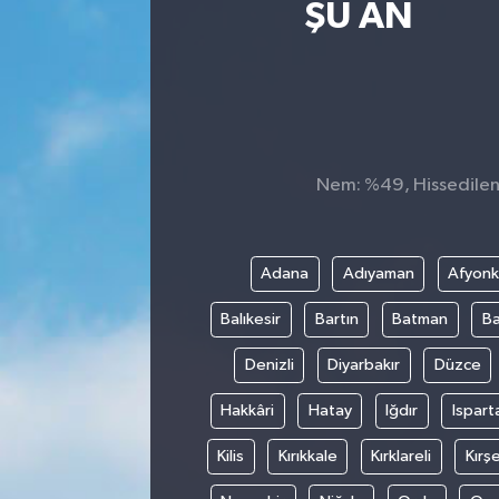
ŞU AN
Sağlık
Siyaset
Spor
Nem: %49, Hissedilen 
Teknoloji
Türkiye
Adana
Adıyaman
Afyonk
Balıkesir
Bartın
Batman
Ba
Denizli
Diyarbakır
Düzce
Hakkâri
Hatay
Iğdır
Ispart
Kilis
Kırıkkale
Kırklareli
Kırşe