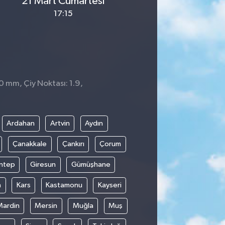
21 Mart Cumartesi
17:15
0 mm, Çiy Noktası: 1.9,
Ardahan
Artvin
Aydın
Çanakkale
Çankırı
Çorum
ntep
Giresun
Gümüşhane
n
Kars
Kastamonu
Kayseri
Mardin
Mersin
Muğla
Muş