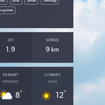
nop
Sivas
Şırnak
Tekirdağ
onguldak
ÇIY
GÖRÜŞ
1.9
9
km
26 MART
27 MART
PERŞEMBE
CUMA
°
°
8
12