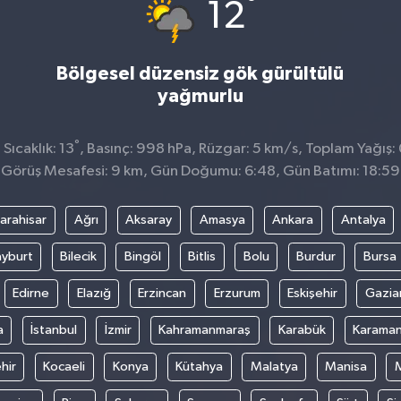
°
12
Bölgesel düzensiz gök gürültülü
yağmurlu
°
Sıcaklık: 13
, Basınç: 998 hPa, Rüzgar: 5 km/s, Toplam Yağış: 
Görüş Mesafesi: 9 km, Gün Doğumu: 6:48, Gün Batımı: 18:59
arahisar
Ağrı
Aksaray
Amasya
Ankara
Antalya
yburt
Bilecik
Bingöl
Bitlis
Bolu
Burdur
Bursa
Edirne
Elazığ
Erzincan
Erzurum
Eskişehir
Gazia
a
İstanbul
İzmir
Kahramanmaraş
Karabük
Karama
hir
Kocaeli
Konya
Kütahya
Malatya
Manisa