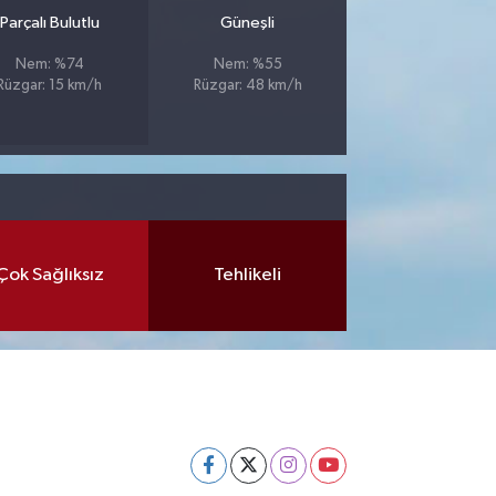
Parçalı Bulutlu
Güneşli
Nem: %74
Nem: %55
Rüzgar: 15 km/h
Rüzgar: 48 km/h
Çok Sağlıksız
Tehlikeli