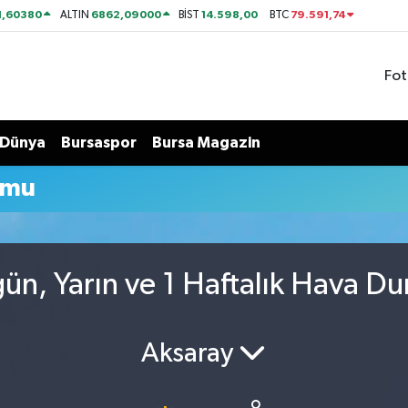
1,60380
6862,09000
14.598,00
79.591,74
ALTIN
BİST
BTC
Fot
Dünya
Bursaspor
Bursa Magazin
umu
gün, Yarın ve 1 Haftalık Hava D
Aksaray