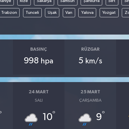
aniye
Rize
Sakarya
Samsun
Şanlıurfa
Siirt
Si
Trabzon
Tunceli
Uşak
Van
Yalova
Yozgat
Z
BASINÇ
RÜZGAR
998
5
hpa
km/s
24 MART
25 MART
SALI
ÇARŞAMBA
°
°
°
10
9