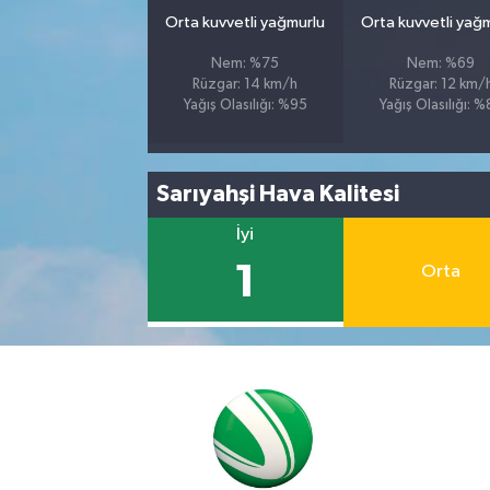
Orta kuvvetli yağmurlu
Orta kuvvetli yağ
Nem: %75
Nem: %69
Rüzgar: 14 km/h
Rüzgar: 12 km/
Yağış Olasılığı: %95
Yağış Olasılığı: 
Sarıyahşi Hava Kalitesi
İyi
1
Orta