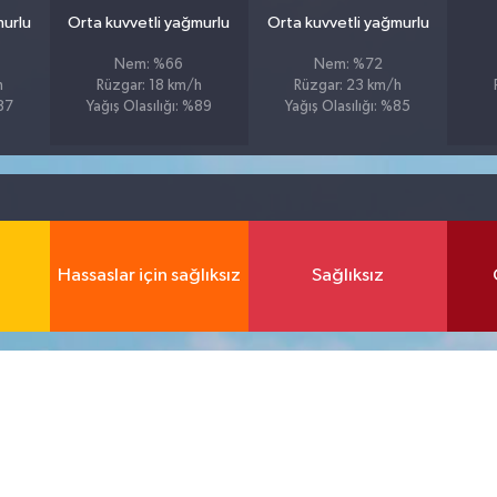
murlu
Orta kuvvetli yağmurlu
Orta kuvvetli yağmurlu
Nem: %66
Nem: %72
h
Rüzgar: 18 km/h
Rüzgar: 23 km/h
%87
Yağış Olasılığı: %89
Yağış Olasılığı: %85
Hassaslar için sağlıksız
Sağlıksız