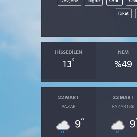
Nevşehir
Niğde
Ordu
Osm
Tokat
HISSEDILEN
NEM
°
13
%49
22 MART
23 MART
PAZAR
PAZARTESI
°
9
9