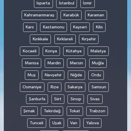
Isparta
İstanbul
İzmir
Kahramanmaraş
Karabük
Karaman
Kars
Kastamonu
Kayseri
Kilis
Kırıkkale
Kırklareli
Kırşehir
Kocaeli
Konya
Kütahya
Malatya
Manisa
Mardin
Mersin
Muğla
Muş
Nevşehir
Niğde
Ordu
Osmaniye
Rize
Sakarya
Samsun
Şanlıurfa
Siirt
Sinop
Sivas
Şırnak
Tekirdağ
Tokat
Trabzon
Tunceli
Uşak
Van
Yalova