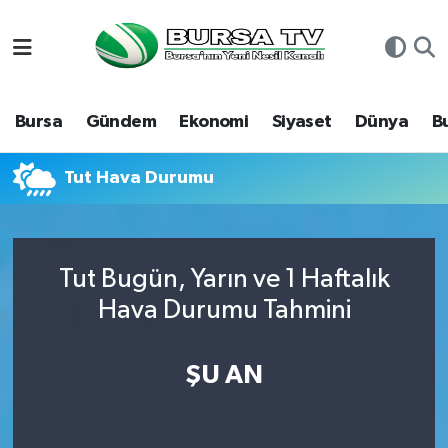
Asayiş
Nöbetçi Eczaneler
Bursa
Gündem
Ekonomi
Siyaset
Dünya
B
Bursa
Hava Durumu
Dünya
Namaz Vakitleri
Tut Hava Durumu
Eğitim
Trafik Durumu
Tut Bugün, Yarın ve 1 Haftalık
Ekonomi
Süper Lig Puan Durumu ve Fikstür
Hava Durumu Tahmini
Genel
Tüm Manşetler
ŞU AN
Gündem
Son Dakika Haberleri
Magazin
Haber Arşivi