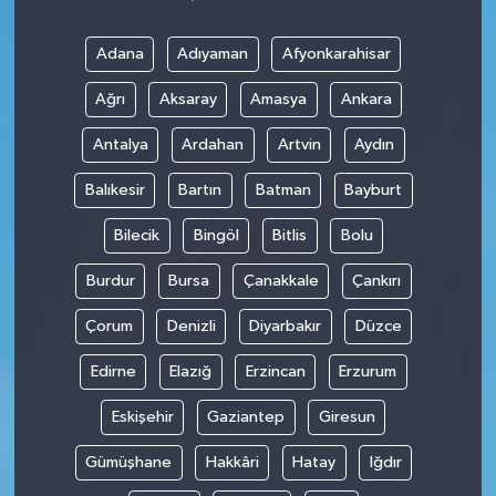
Adana
Adıyaman
Afyonkarahisar
Ağrı
Aksaray
Amasya
Ankara
Antalya
Ardahan
Artvin
Aydın
Balıkesir
Bartın
Batman
Bayburt
Bilecik
Bingöl
Bitlis
Bolu
Burdur
Bursa
Çanakkale
Çankırı
Çorum
Denizli
Diyarbakır
Düzce
Edirne
Elazığ
Erzincan
Erzurum
Eskişehir
Gaziantep
Giresun
Gümüşhane
Hakkâri
Hatay
Iğdır