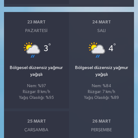
23 MART
24 MART
PAZARTESI
SALI
°
°
3
4
Bölgesel düzensiz yağmur
Bölgesel düzensiz yağmur
yağışlı
yağışlı
Nem: %97
Nem: %84
Rüzgar: 8 km/h
Rüzgar: 7 km/h
Yağış Olasılığı: %95
Yağış Olasılığı: %89
25 MART
26 MART
ÇARŞAMBA
PERŞEMBE