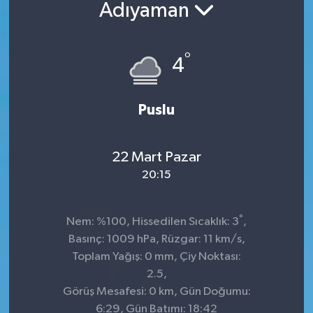
Adıyaman
Sağlık
°
Siyaset
4
Spor
Puslu
Teknoloji
22 Mart Pazar
Türkiye
20:15
°
Nem: %100, Hissedilen Sıcaklık: 3
,
Basınç: 1009 hPa, Rüzgar: 11 km/s,
Toplam Yağış: 0 mm, Çiy Noktası:
2.5,
Görüş Mesafesi: 0 km, Gün Doğumu:
6:29, Gün Batımı: 18:42