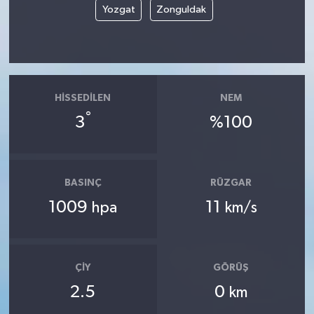
Yozgat
Zonguldak
HISSEDILEN
NEM
°
3
%100
BASINÇ
RÜZGAR
1009
11
hpa
km/s
ÇIY
GÖRÜŞ
2.5
0
km