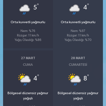
°
°
5
4
Orta kuvvetli yağmurlu
Orta kuvvetli yağmurlu
Nem: %76
Nem: %97
Rüzgar: 11 km/h
Rüzgar: 11 km/h
Yağış Olasılığı: %86
Yağış Olasılığı: %70
27 MART
28 MART
CUMA
CUMARTESI
°
°
4
8
Bölgesel düzensiz yağmur
Bölgesel düzensiz yağmur
yağışlı
yağışlı