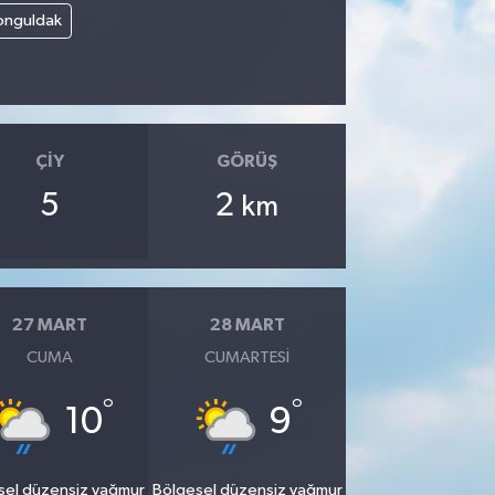
onguldak
ÇIY
GÖRÜŞ
5
2
km
27 MART
28 MART
CUMA
CUMARTESI
°
°
10
9
sel düzensiz yağmur
Bölgesel düzensiz yağmur