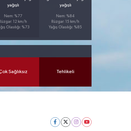
yağışlı
yağışlı
Nem: %77
Nem: %84
Rüzgar: 12 km/h
Rüzgar: 15 km/h
ğış Olasılığı: %73
Yağış Olasılığı: %85
Çok Sağlıksız
Tehlikeli