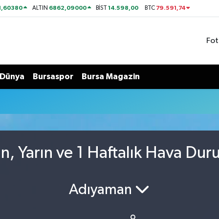
1,60380
6862,09000
14.598,00
79.591,74
ALTIN
BİST
BTC
Fot
Dünya
Bursaspor
Bursa Magazin
u
, Yarın ve 1 Haftalık Hava Du
Adıyaman