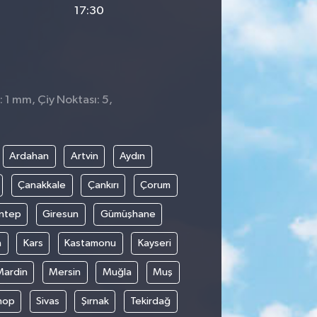
17:30
: 1 mm, Çiy Noktası: 5,
Ardahan
Artvin
Aydın
Çanakkale
Çankırı
Çorum
ntep
Giresun
Gümüşhane
n
Kars
Kastamonu
Kayseri
Mardin
Mersin
Muğla
Muş
nop
Sivas
Şırnak
Tekirdağ