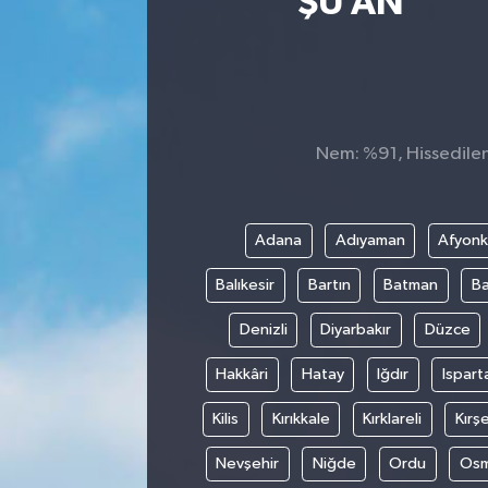
ŞU AN
Sağlık
Siyaset
Spor
Nem: %91, Hissedilen 
Teknoloji
Adana
Adıyaman
Afyonk
Türkiye
Balıkesir
Bartın
Batman
Ba
Denizli
Diyarbakır
Düzce
Hakkâri
Hatay
Iğdır
Ispart
Kilis
Kırıkkale
Kırklareli
Kırşe
Nevşehir
Niğde
Ordu
Osm