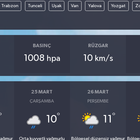
Trabzon
Tunceli
Uşak
Van
Yalova
Yozgat
Z
BASINÇ
RÜZGAR
1008
10
hpa
km/s
25 MART
26 MART
ÇARŞAMBA
PERŞEMBE
°
°
°
10
11
yağmur
Orta kuvvetli yağmurlu
Bölgesel düzensiz yağmur
Bölge