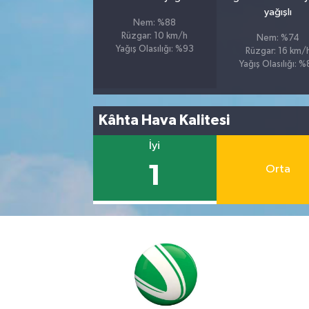
yağışlı
Nem: %88
Rüzgar: 10 km/h
Nem: %74
Yağış Olasılığı: %93
Rüzgar: 16 km/
Yağış Olasılığı: 
Kâhta Hava Kalitesi
İyi
1
Orta