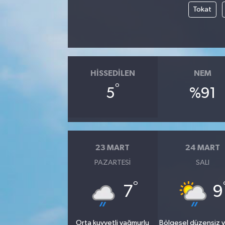
Tokat
HISSEDILEN
NEM
°
5
%91
23 MART
24 MART
PAZARTESI
SALI
°
7
9
Orta kuvvetli yağmurlu
Bölgesel düzensiz 