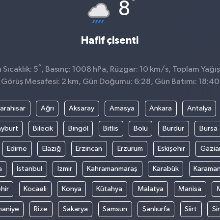
°
8
Hafif çisenti
°
Sıcaklık: 5
, Basınç: 1008 hPa, Rüzgar: 10 km/s, Toplam Yağış
Görüş Mesafesi: 2 km, Gün Doğumu: 6:28, Gün Batımı: 18:40
arahisar
Ağrı
Aksaray
Amasya
Ankara
Antalya
yburt
Bilecik
Bingöl
Bitlis
Bolu
Burdur
Bursa
Edirne
Elazığ
Erzincan
Erzurum
Eskişehir
Gazia
a
İstanbul
İzmir
Kahramanmaraş
Karabük
Karama
hir
Kocaeli
Konya
Kütahya
Malatya
Manisa
aniye
Rize
Sakarya
Samsun
Şanlıurfa
Siirt
Si