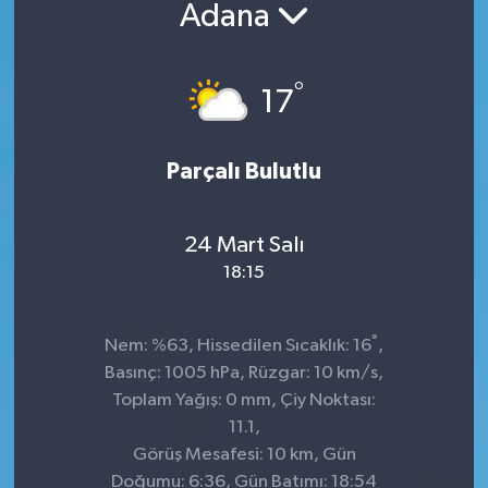
Adana
Sağlık
°
Siyaset
17
Spor
Parçalı Bulutlu
Teknoloji
24 Mart Salı
Türkiye
18:15
°
Nem: %63, Hissedilen Sıcaklık: 16
,
Basınç: 1005 hPa, Rüzgar: 10 km/s,
Toplam Yağış: 0 mm, Çiy Noktası:
11.1,
Görüş Mesafesi: 10 km, Gün
Doğumu: 6:36, Gün Batımı: 18:54