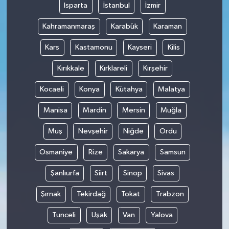
Isparta
İstanbul
İzmir
Kahramanmaraş
Karabük
Karaman
Kars
Kastamonu
Kayseri
Kilis
Kırıkkale
Kırklareli
Kırşehir
Kocaeli
Konya
Kütahya
Malatya
Manisa
Mardin
Mersin
Muğla
Muş
Nevşehir
Niğde
Ordu
Osmaniye
Rize
Sakarya
Samsun
Şanlıurfa
Siirt
Sinop
Sivas
Şırnak
Tekirdağ
Tokat
Trabzon
Tunceli
Uşak
Van
Yalova