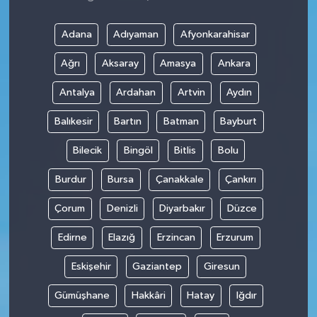
Adana
Adıyaman
Afyonkarahisar
Ağrı
Aksaray
Amasya
Ankara
Antalya
Ardahan
Artvin
Aydın
Balıkesir
Bartın
Batman
Bayburt
Bilecik
Bingöl
Bitlis
Bolu
Burdur
Bursa
Çanakkale
Çankırı
Çorum
Denizli
Diyarbakır
Düzce
Edirne
Elazığ
Erzincan
Erzurum
Eskişehir
Gaziantep
Giresun
Gümüşhane
Hakkâri
Hatay
Iğdır