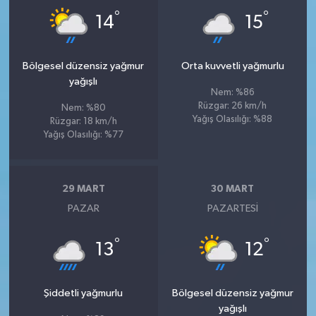
°
°
14
15
Bölgesel düzensiz yağmur
Orta kuvvetli yağmurlu
yağışlı
Nem: %86
Rüzgar: 26 km/h
Nem: %80
Yağış Olasılığı: %88
Rüzgar: 18 km/h
Yağış Olasılığı: %77
29 MART
30 MART
PAZAR
PAZARTESI
°
°
13
12
Şiddetli yağmurlu
Bölgesel düzensiz yağmur
yağışlı