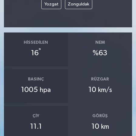
Yozgat
Zonguldak
HISSEDILEN
NEM
°
16
%63
BASINÇ
RÜZGAR
1005
10
hpa
km/s
ÇIY
GÖRÜŞ
11.1
10
km