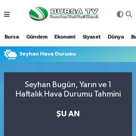
Asayiş
Nöbetçi Eczaneler
Bursa
Gündem
Ekonomi
Siyaset
Dünya
B
Bursa
Hava Durumu
Dünya
Namaz Vakitleri
Seyhan Hava Durumu
Eğitim
Trafik Durumu
Seyhan Bugün, Yarın ve 1
Ekonomi
Süper Lig Puan Durumu ve Fikstür
Haftalık Hava Durumu Tahmini
Genel
Tüm Manşetler
ŞU AN
Gündem
Son Dakika Haberleri
Magazin
Haber Arşivi