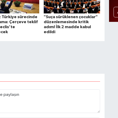
 Türkiye sürecinde
"Suça sürüklenen çocuklar"
şama: Çerçeve teklif
düzenlemesinde kritik
eclis’te
adım! İlk 2 madde kabul
ecek
edildi