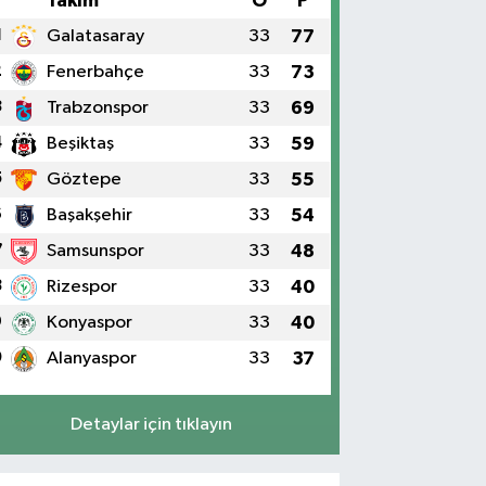
#
Takım
O
P
1
Galatasaray
33
77
2
Fenerbahçe
33
73
3
Trabzonspor
33
69
4
Beşiktaş
33
59
5
Göztepe
33
55
6
Başakşehir
33
54
7
Samsunspor
33
48
8
Rizespor
33
40
9
Konyaspor
33
40
0
Alanyaspor
33
37
Detaylar için tıklayın