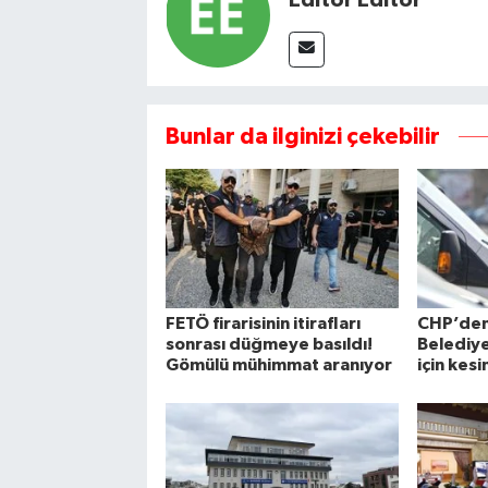
Bunlar da ilginizi çekebilir
FETÖ firarisinin itirafları
CHP’de
sonrası düğmeye basıldı!
Belediye
Gömülü mühimmat aranıyor
için kesi