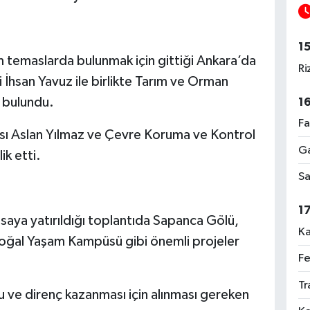
1
m temaslarda bulunmak için gittiği Ankara’da
Ri
 İhsan Yavuz ile birlikte Tarım ve Orman
e bulundu.
1
Fa
sı Aslan Yılmaz ve Çevre Koruma ve Kontrol
Ga
ik etti.
Sa
1
asaya yatırıldığı toplantıda Sapanca Gölü,
Ka
 Doğal Yaşam Kampüsü gibi önemli projeler
Fe
Tr
mu ve direnç kazanması için alınması gereken