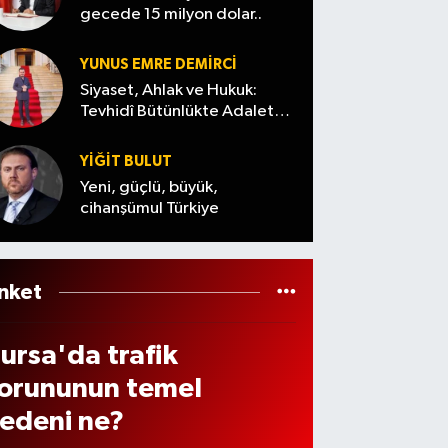
ilçeler
fiyatl
gecede 15 milyon dolar..
n ve
abul
...(7
arı…
enzi
dildi
Ağust
YUNUS EMRE DEMIRCI
de
os
Siyaset, Ahlak ve Hukuk:
ndiri
Tevhidî Bütünlükte Adalet
Cuma)
Denemesi
 var
YİĞİT BULUT
ı? (7
Yeni, güçlü, büyük,
ğust
cihanşümul Türkiye
s
026
nket
ursa'da trafik
orununun temel
edeni ne?