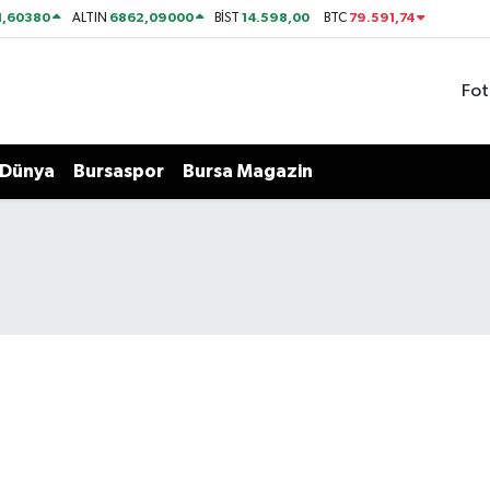
1,60380
6862,09000
14.598,00
79.591,74
ALTIN
BİST
BTC
Fot
Dünya
Bursaspor
Bursa Magazin