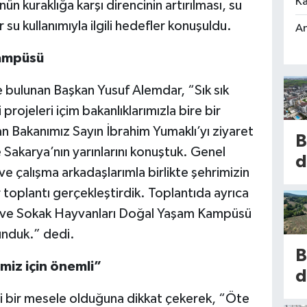
Ka
n kuraklığa karşı direncinin artırılması, su
r su kullanımıyla ilgili hedefler konuşuldu.
An
Kampüsü
 bulunan Başkan Yusuf Alemdar, “Sık sık
projeleri içim bakanlıklarımızla bire bir
Bakanımız Sayın İbrahim Yumaklı’yı ziyaret
B
e Sakarya’nın yarınlarını konuştuk. Genel
d
e çalışma arkadaşlarımla birlikte şehrimizin
m
ir toplantı gerçekleştirdik. Toplantıda ayrıca
l
ı ve Sokak Hayvanları Doğal Yaşam Kampüsü
b
unduk.” dedi.
k
B
K
iz için önemli”
d
h
u
i bir mesele olduğuna dikkat çekerek, “Öte
b