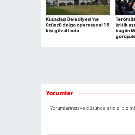
Kuşadası Belediyesi'ne
Terörsüz
üçüncü dalga operasyon! 15
kritik a
kişi gözaltında
bugün M
görüşül
Yorumlar