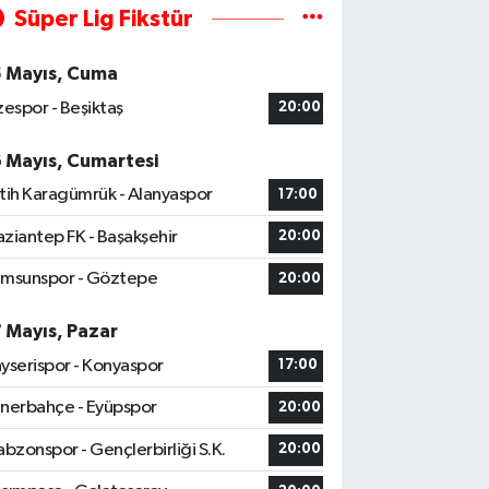
Süper Lig Fikstür
5 Mayıs, Cuma
zespor - Beşiktaş
20:00
6 Mayıs, Cumartesi
tih Karagümrük - Alanyaspor
17:00
ziantep FK - Başakşehir
20:00
msunspor - Göztepe
20:00
7 Mayıs, Pazar
yserispor - Konyaspor
17:00
nerbahçe - Eyüpspor
20:00
abzonspor - Gençlerbirliği S.K.
20:00