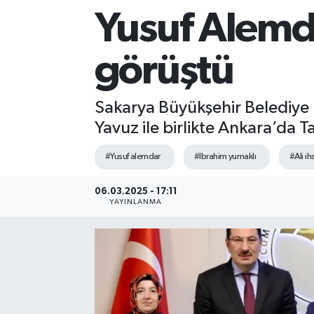
Yusuf Alemda
Sağlık
görüştü
Siyaset
Spor
Sakarya Büyükşehir Belediye 
Yavuz ile birlikte Ankara’da 
Teknoloji
#Yusuf alemdar
#Ibrahim yumaklı
#Ali i
Türkiye
06.03.2025 - 17:11
YAYINLANMA