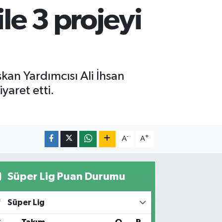
le 3 projeyi
kan Yardımcısı Ali İhsan
yaret etti.
-
+
A
A
Süper Lig Puan Durumu
Süper Lig