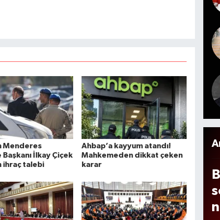
e
i
k
b
e
n
i
m
m
A
o
2
A
n Menderes
Ahbap’a kayyum atandı!
 Başkanı İlkay Çiçek
Mahkemeden dikkat çeken
n ihraç talebi
karar
B
s
n