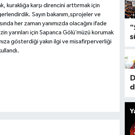
uraklığa karşı direncini arttırmak için
n
1
ğerlendirdik. Sayın bakanım,sprojeler ve
d
k
nda her zaman yanımızda olacağını ifade
y
"
a
izin yarınları için Sapanca Gölü’müzü korumak
s
İ
ıza gösterdiği yakın ilgi ve misafirperverliği
e
l
kullandı.
ç
m
l
l
d
1
D
l
k
d
i
e
r
k
k
a
a
Y
y
d
İ
n
t
M