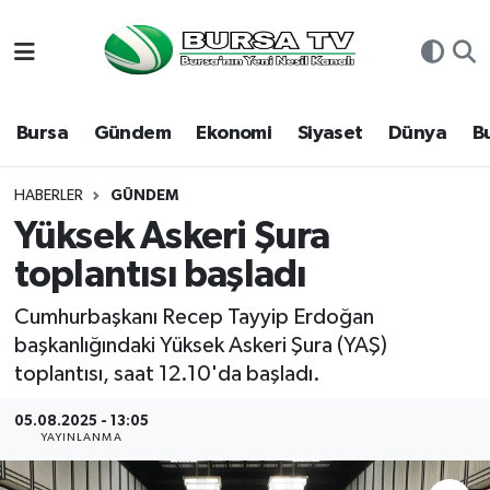
Asayiş
Nöbetçi Eczaneler
Bursa
Gündem
Ekonomi
Siyaset
Dünya
B
Bursa
Hava Durumu
Dünya
Namaz Vakitleri
HABERLER
GÜNDEM
Yüksek Askeri Şura
Eğitim
Trafik Durumu
toplantısı başladı
Ekonomi
Süper Lig Puan Durumu ve Fikstür
Cumhurbaşkanı Recep Tayyip Erdoğan
başkanlığındaki Yüksek Askeri Şura (YAŞ)
Genel
Tüm Manşetler
toplantısı, saat 12.10'da başladı.
Gündem
Son Dakika Haberleri
05.08.2025 - 13:05
YAYINLANMA
Magazin
Haber Arşivi