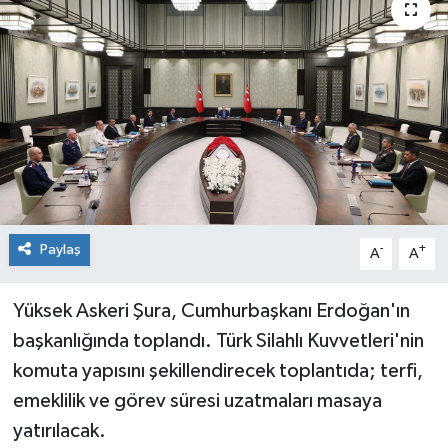
Sağlık
Siyaset
Spor
Teknoloji
Türkiye
Paylaş
-
+
A
A
Yüksek Askeri Şura, Cumhurbaşkanı Erdoğan'ın
başkanlığında toplandı. Türk Silahlı Kuvvetleri'nin
komuta yapısını şekillendirecek toplantıda; terfi,
emeklilik ve görev süresi uzatmaları masaya
yatırılacak.