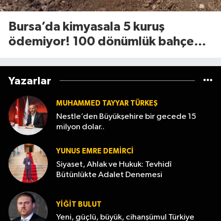
Bursa’da kimyasala 5 kuruş
ödemiyor! 100 dönümlük bahçede
uyguladığı yöntem dikkat çekti
Yazarlar
MUHAMMED TAYYAR TÜRKEŞ
Nestle’den Büyükşehire bir gecede 15
milyon dolar..
YUNUS EMRE DEMIRCI
Siyaset, Ahlak ve Hukuk: Tevhidî
Bütünlükte Adalet Denemesi
YİĞİT BULUT
Yeni, güçlü, büyük, cihanşümul Türkiye