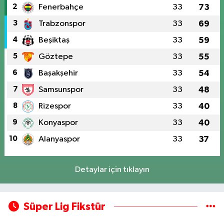
2
Fenerbahçe
33
73
3
Trabzonspor
33
69
4
Beşiktaş
33
59
5
Göztepe
33
55
6
Başakşehir
33
54
7
Samsunspor
33
48
8
Rizespor
33
40
9
Konyaspor
33
40
10
Alanyaspor
33
37
Detaylar için tıklayın
Süper Lig Fikstür