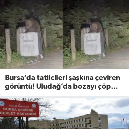
Bursa’da tatilcileri şaşkına çeviren
görüntü! Uludağ’da bozayı çöp
konteynerlerini karıştırdı