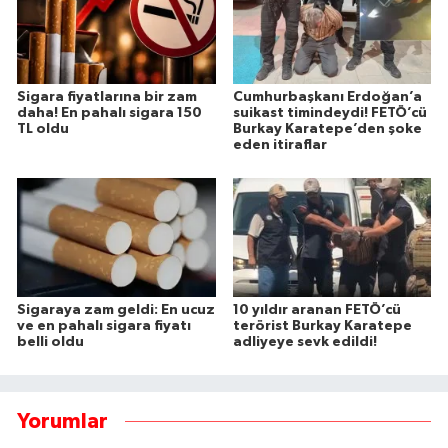
Sigara fiyatlarına bir zam
Cumhurbaşkanı Erdoğan’a
daha! En pahalı sigara 150
suikast timindeydi! FETÖ’cü
TL oldu
Burkay Karatepe’den şoke
eden itiraflar
Sigaraya zam geldi: En ucuz
10 yıldır aranan FETÖ’cü
ve en pahalı sigara fiyatı
terörist Burkay Karatepe
belli oldu
adliyeye sevk edildi!
Yorumlar