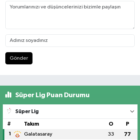
Gönder
Süper Lig Puan Durumu
Süper Lig
#
Takım
O
P
1
Galatasaray
33
77