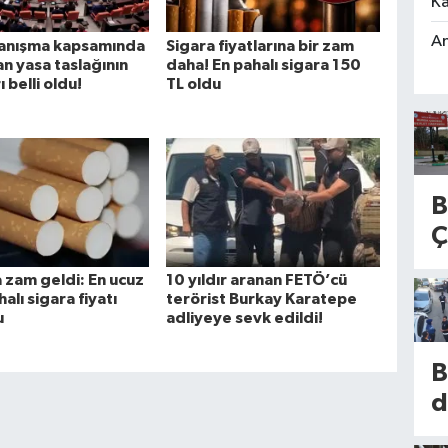
Ka
An
yanışma kapsamında
Sigara fiyatlarına bir zam
an yasa taslağının
daha! En pahalı sigara 150
 belli oldu!
TL oldu
B
Ç
g
 zam geldi: En ucuz
10 yıldır aranan FETÖ’cü
D
alı sigara fiyatı
terörist Burkay Karatepe
u
adliyeye sevk edildi!
t
H
B
n
d
d
7
d