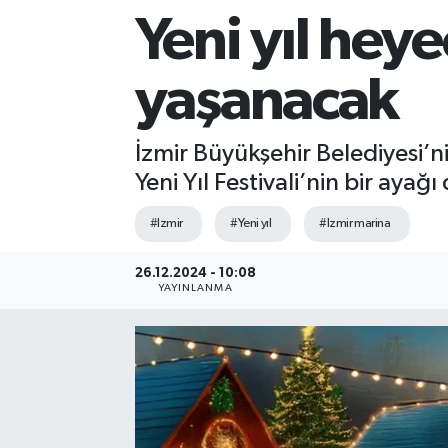
Yeni yıl hey
Sağlık
yaşanacak
Siyaset
Spor
İzmir Büyükşehir Belediyesi’n
Yeni Yıl Festivali’nin bir ayağ
Teknoloji
#Izmir
#Yeni yıl
#Izmir marina
Türkiye
26.12.2024 - 10:08
YAYINLANMA