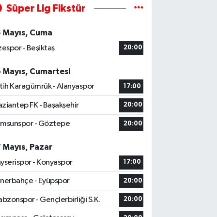
Süper Lig Fikstür
5 Mayıs, Cuma
zespor - Beşiktaş
20:00
6 Mayıs, Cumartesi
tih Karagümrük - Alanyaspor
17:00
ziantep FK - Başakşehir
20:00
msunspor - Göztepe
20:00
7 Mayıs, Pazar
yserispor - Konyaspor
17:00
nerbahçe - Eyüpspor
20:00
abzonspor - Gençlerbirliği S.K.
20:00