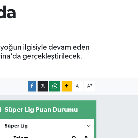
’da
n yoğun ilgisiyle devam eden
rina’da gerçekleştirilecek.
-
+
A
A
Süper Lig Puan Durumu
Süper Lig