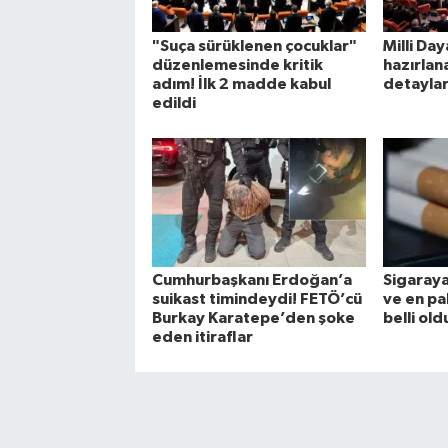
"Suça sürüklenen çocuklar"
Milli Da
düzenlemesinde kritik
hazırlan
adım! İlk 2 madde kabul
detayları
edildi
Cumhurbaşkanı Erdoğan’a
Sigaraya
suikast timindeydi! FETÖ’cü
ve en pah
Burkay Karatepe’den şoke
belli old
eden itiraflar