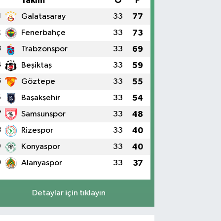
#
Takım
O
P
1
Galatasaray
33
77
2
Fenerbahçe
33
73
3
Trabzonspor
33
69
4
Beşiktaş
33
59
5
Göztepe
33
55
6
Başakşehir
33
54
7
Samsunspor
33
48
8
Rizespor
33
40
9
Konyaspor
33
40
0
Alanyaspor
33
37
Detaylar için tıklayın