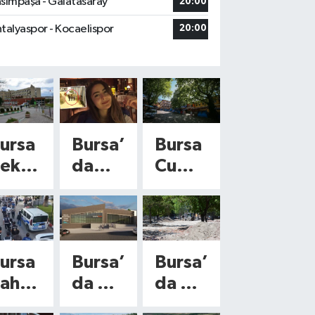
sımpaşa - Galatasaray
20:00
talyaspor - Kocaelispor
20:00
ursa
Bursa’
Bursa
ekir
da
Cumal
e
avuka
ıkızık’
evle
t
ta
Hatic
700
asta
e
yıllık
ursa
Bursa’
Bursa’
esi’n
Kocae
miras
ahil
da 3
da 9
e
fe
merce
1
hizme
bin
ikka
cinay
k