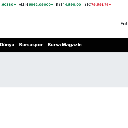
1,60380
6862,09000
14.598,00
79.591,74
ALTIN
BİST
BTC
Fot
Dünya
Bursaspor
Bursa Magazin