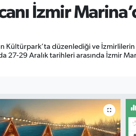
ecanı İzmir Marina
in Kültürpark’ta düzenlediği ve İzmirlileri
ı da 27-29 Aralık tarihleri arasında İzmir Ma