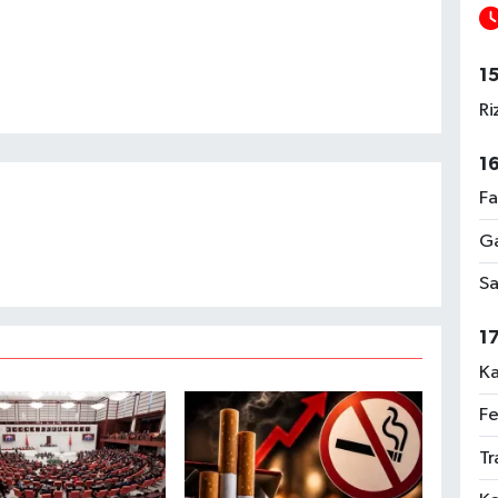
1
Ri
1
Fa
Ga
Sa
1
Ka
Fe
Tr