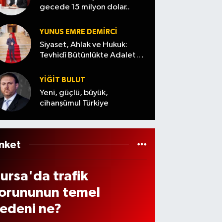
ı?
uygul
tesisi
gecede 15 milyon dolar..
5
adığı
nde
ahal
yönte
kapas
YUNUS EMRE DEMIRCI
e
m
ite
Siyaset, Ahlak ve Hukuk:
aşta
Tevhidî Bütünlükte Adalet
dikka
545
Denemesi
t çekti
tona
YİĞİT BULUT
şağı
yükse
Yeni, güçlü, büyük,
enile
cihanşümul Türkiye
liyor
iyor!
nket
ursa'da trafik
orununun temel
edeni ne?