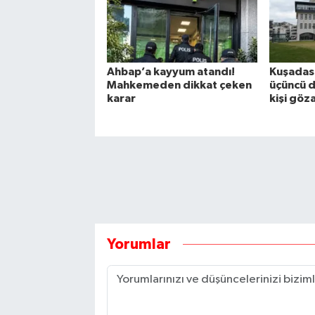
Ahbap’a kayyum atandı!
Kuşadası
Mahkemeden dikkat çeken
üçüncü d
karar
kişi göz
Yorumlar