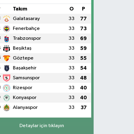
#
Takım
O
P
1
Galatasaray
33
77
2
Fenerbahçe
33
73
3
Trabzonspor
33
69
4
Beşiktaş
33
59
5
Göztepe
33
55
6
Başakşehir
33
54
7
Samsunspor
33
48
8
Rizespor
33
40
9
Konyaspor
33
40
0
Alanyaspor
33
37
Detaylar için tıklayın