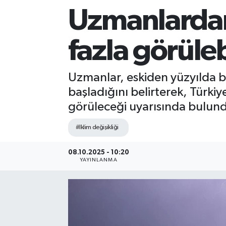
Uzmanlardan
Sağlık
fazla görüleb
Siyaset
Spor
Uzmanlar, eskiden yüzyılda b
başladığını belirterek, Türkiy
Teknoloji
görüleceği uyarısında bulun
Türkiye
#Iklim değişikliği
08.10.2025 - 10:20
YAYINLANMA