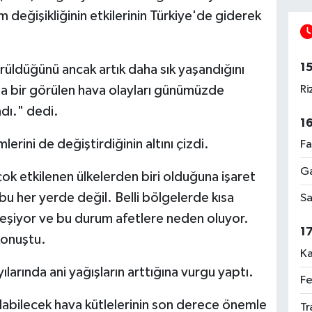
im değişikliğinin etkilerinin Türkiye'de giderek
1
rüldüğünü ancak artık daha sık yaşandığını
Ri
da bir görülen hava olayları günümüzde
dı." dedi.
1
mlerini de değiştirdiğinin altını çizdi.
Fa
Ga
 çok etkilenen ülkelerden biri olduğuna işaret
bu her yerde değil. Belli bölgelerde kısa
Sa
eşiyor ve bu durum afetlere neden oluyor.
1
konuştu.
Ka
larında ani yağışların arttığına vurgu yaptı.
Fe
labilecek hava kütlelerinin son derece önemle
Tr