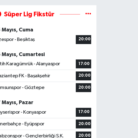
Süper Lig Fikstür
5 Mayıs, Cuma
zespor - Beşiktaş
20:00
6 Mayıs, Cumartesi
tih Karagümrük - Alanyaspor
17:00
ziantep FK - Başakşehir
20:00
msunspor - Göztepe
20:00
7 Mayıs, Pazar
yserispor - Konyaspor
17:00
nerbahçe - Eyüpspor
20:00
abzonspor - Gençlerbirliği S.K.
20:00