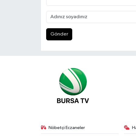
Gönder
Nöbetçi Eczaneler
H