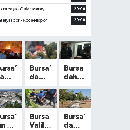
sımpaşa - Galatasaray
20:00
talyaspor - Kocaelispor
20:00
ursa’
Bursa’
Bursa
a
da
dahil
angı
korku
30
tan
ilde
ırasın
yangı
dev
a
n!
DEAŞ
ursa’
Bursa
Bursa’
orku
Otluk
opera
ın 58
Valiliğ
da
an
aland
syonu