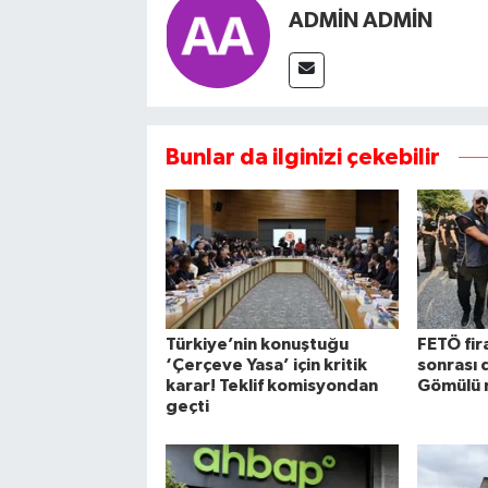
ADMİN ADMİN
Bunlar da ilginizi çekebilir
Türkiye’nin konuştuğu
FETÖ fira
‘Çerçeve Yasa’ için kritik
sonrası 
karar! Teklif komisyondan
Gömülü 
geçti