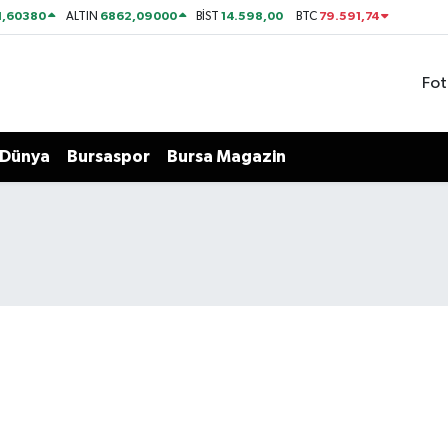
1,60380
6862,09000
14.598,00
79.591,74
ALTIN
BİST
BTC
Fot
Dünya
Bursaspor
Bursa Magazin