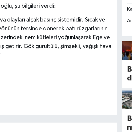
ğlu, şu bilgileri verdi:
Ka
 olayları alçak basınç sistemidir. Sıcak ve
An
yönünün tersinde dönerek batı rüzgarlarının
 üzerindeki nem kütleleri yoğunlaşarak Ege ve
 getirir. Gök gürültülü, şimşekli, yağışlı hava
"
B
d
y
n
s
d
B
k
n
t