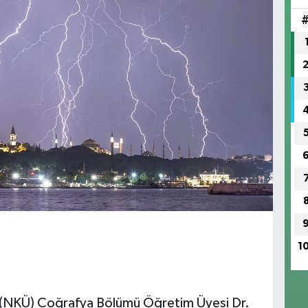
1
 (NKÜ) Coğrafya Bölümü Öğretim Üyesi Dr.