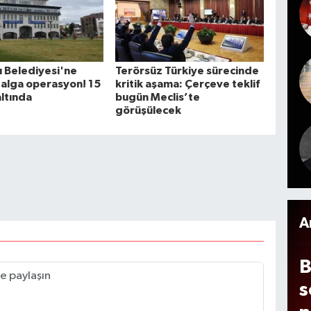
n
K
ç
h
t
b
 Belediyesi'ne
Terörsüz Türkiye sürecinde
n
alga operasyon! 15
kritik aşama: Çerçeve teklif
d
altında
bugün Meclis’te
görüşülecek
y
A
B
s