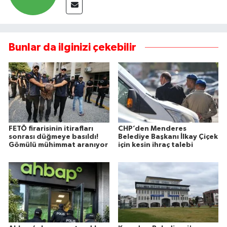
Bunlar da ilginizi çekebilir
FETÖ firarisinin itirafları
CHP’den Menderes
sonrası düğmeye basıldı!
Belediye Başkanı İlkay Çiçek
Gömülü mühimmat aranıyor
için kesin ihraç talebi