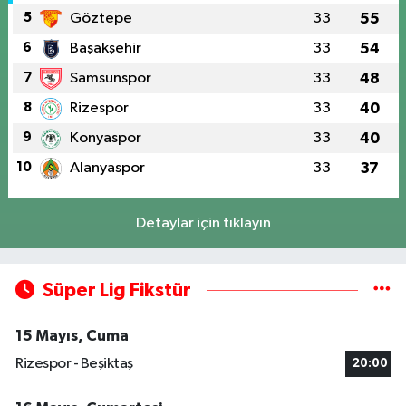
5
Göztepe
33
55
6
Başakşehir
33
54
7
Samsunspor
33
48
8
Rizespor
33
40
9
Konyaspor
33
40
10
Alanyaspor
33
37
Detaylar için tıklayın
Süper Lig Fikstür
15 Mayıs, Cuma
Rizespor - Beşiktaş
20:00