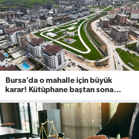
Bursa’da o mahalle için büyük
karar! Kütüphane baştan sona
değişiyor