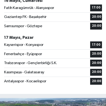
16 Mayıs, Cumartesi
Fatih Karagümrük - Alanyaspor
17:00
Gaziantep FK - Başakşehir
20:00
Samsunspor - Göztepe
20:00
17 Mayıs, Pazar
Kayserispor - Konyaspor
17:00
Fenerbahçe - Eyüpspor
20:00
Trabzonspor - Gençlerbirliği S.K.
20:00
Kasımpaşa - Galatasaray
20:00
Antalyaspor - Kocaelispor
20:00