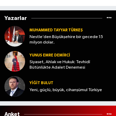
mı? (7 Ağustos 2026
Yazarlar
MUHAMMED TAYYAR TÜRKEŞ
Nestle’den Büyükşehire bir gecede 15
milyon dolar..
YUNUS EMRE DEMIRCI
Siyaset, Ahlak ve Hukuk: Tevhidî
Bütünlükte Adalet Denemesi
YİĞİT BULUT
Yeni, güçlü, büyük, cihanşümul Türkiye
Anket