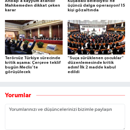
Ahbap’a kayyum atandı!
Kuşadası Belediyesi'ne
Mahkemeden dikkat çeken
üçüncü dalga operasyon! 15
karar
kişi gözaltında
Terörsüz Türkiye sürecinde
"Suça sürüklenen çocuklar"
kritik aşama: Çerçeve teklif
düzenlemesinde kritik
bugün Meclis’te
adım! İlk 2 madde kabul
görüşülecek
edildi
Yorumlar