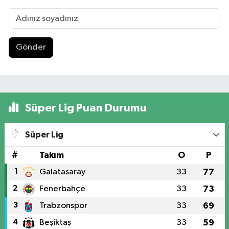
Gönder
Süper Lig Puan Durumu
Süper Lig
#
Takım
O
P
1
Galatasaray
33
77
2
Fenerbahçe
33
73
3
Trabzonspor
33
69
4
Beşiktaş
33
59