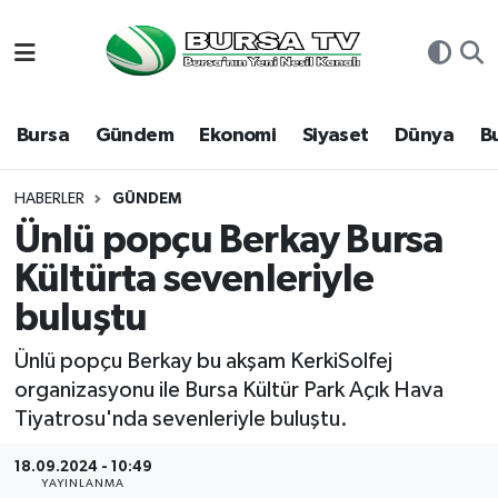
Asayiş
Nöbetçi Eczaneler
Bursa
Gündem
Ekonomi
Siyaset
Dünya
B
Bursa
Hava Durumu
Dünya
Namaz Vakitleri
HABERLER
GÜNDEM
Ünlü popçu Berkay Bursa
Eğitim
Trafik Durumu
Kültürta sevenleriyle
buluştu
Ekonomi
Süper Lig Puan Durumu ve Fikstür
Ünlü popçu Berkay bu akşam KerkiSolfej
Genel
Tüm Manşetler
organizasyonu ile Bursa Kültür Park Açık Hava
Tiyatrosu'nda sevenleriyle buluştu.
Gündem
Son Dakika Haberleri
18.09.2024 - 10:49
Magazin
Haber Arşivi
YAYINLANMA