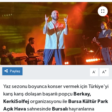
Sağlık
Siyaset
Spor
Teknoloji
Türkiye
Paylaş
-
+
A
A
Yaz sezonu boyunca konser vermek için Türkiye'yi
karış karış dolaşan başarılı popçu
Berkay,
KerkiSolfej
organizasyonu ile
Bursa Kültür Park
Açık Hava
sahnesinde
Bursalı
hayranlarına