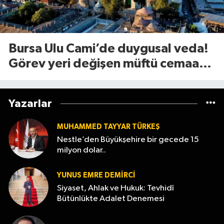
Bursa Ulu Cami’de duygusal veda!
Görev yeri değişen müftü cemaate
böyle seslendi
Yazarlar
MUHAMMED TAYYAR TÜRKEŞ
Nestle’den Büyükşehire bir gecede 15
milyon dolar..
YUNUS EMRE DEMIRCI
Siyaset, Ahlak ve Hukuk: Tevhidî
Bütünlükte Adalet Denemesi