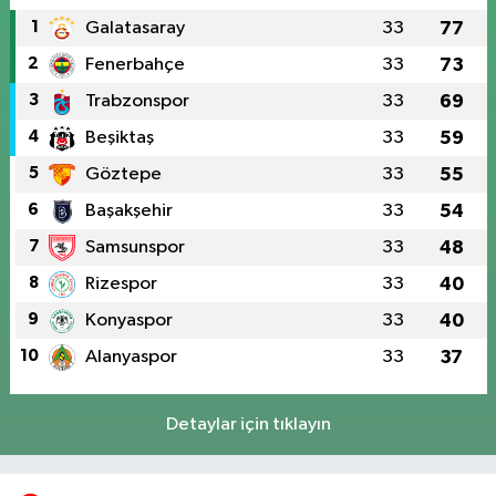
1
Galatasaray
33
77
2
Fenerbahçe
33
73
3
Trabzonspor
33
69
4
Beşiktaş
33
59
5
Göztepe
33
55
6
Başakşehir
33
54
7
Samsunspor
33
48
8
Rizespor
33
40
9
Konyaspor
33
40
10
Alanyaspor
33
37
Detaylar için tıklayın