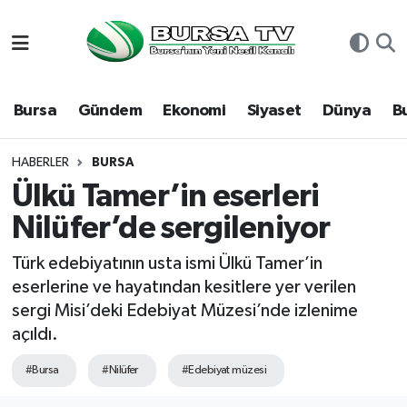
Asayiş
Nöbetçi Eczaneler
Bursa
Gündem
Ekonomi
Siyaset
Dünya
B
Bursa
Hava Durumu
Dünya
Namaz Vakitleri
HABERLER
BURSA
Ülkü Tamer’in eserleri
Eğitim
Trafik Durumu
Nilüfer’de sergileniyor
Ekonomi
Süper Lig Puan Durumu ve Fikstür
Türk edebiyatının usta ismi Ülkü Tamer’in
eserlerine ve hayatından kesitlere yer verilen
Genel
Tüm Manşetler
sergi Misi’deki Edebiyat Müzesi’nde izlenime
açıldı.
Gündem
Son Dakika Haberleri
#Bursa
#Nilüfer
#Edebiyat müzesi
Magazin
Haber Arşivi