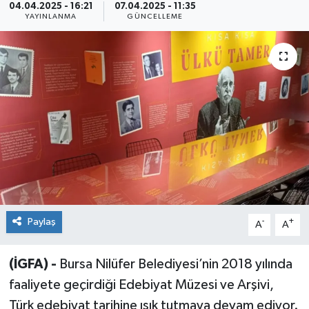
04.04.2025 - 16:21
07.04.2025 - 11:35
YAYINLANMA
GÜNCELLEME
Sağlık
Siyaset
Spor
Teknoloji
Türkiye
Paylaş
-
+
A
A
(İGFA) -
Bursa Nilüfer Belediyesi’nin 2018 yılında
faaliyete geçirdiği Edebiyat Müzesi ve Arşivi,
Türk edebiyat tarihine ışık tutmaya devam ediyor.