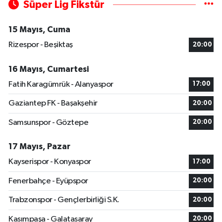
Süper Lig Fikstür
15 Mayıs, Cuma
Rizespor - Beşiktaş
20:00
16 Mayıs, Cumartesi
Fatih Karagümrük - Alanyaspor
17:00
Gaziantep FK - Başakşehir
20:00
Samsunspor - Göztepe
20:00
17 Mayıs, Pazar
Kayserispor - Konyaspor
17:00
Fenerbahçe - Eyüpspor
20:00
Trabzonspor - Gençlerbirliği S.K.
20:00
Kasımpaşa - Galatasaray
20:00