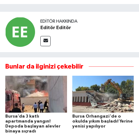
EDITÖR HAKKINDA
Editör Editör
Bunlar da ilginizi çekebilir
Bursa’da 3 katlı
Bursa Orhangazi'de o
apartmanda yangın!
okulda yıkım başladı! Yerine
Depoda başlayan alevler
yenisi yapılıyor
binaya sıçradı