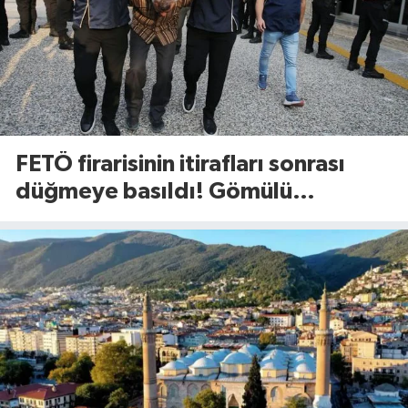
FETÖ firarisinin itirafları sonrası
düğmeye basıldı! Gömülü
mühimmat aranıyor