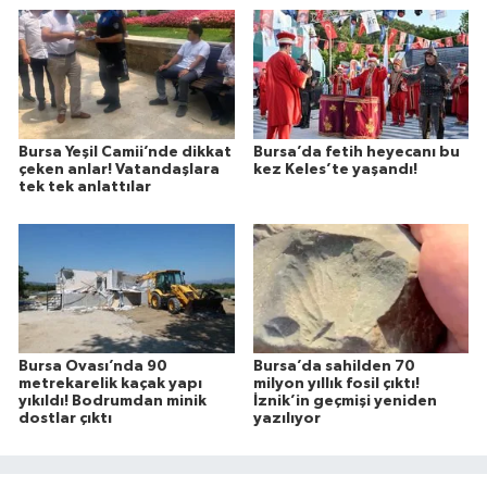
Bursa Yeşil Camii’nde dikkat
Bursa’da fetih heyecanı bu
çeken anlar! Vatandaşlara
kez Keles’te yaşandı!
tek tek anlattılar
Bursa Ovası’nda 90
Bursa’da sahilden 70
metrekarelik kaçak yapı
milyon yıllık fosil çıktı!
yıkıldı! Bodrumdan minik
İznik’in geçmişi yeniden
dostlar çıktı
yazılıyor