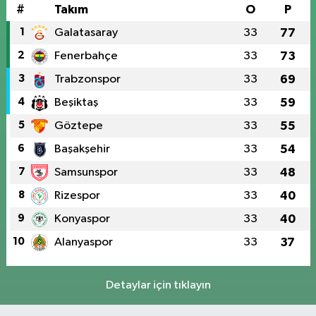
#
Takım
O
P
1
Galatasaray
33
77
2
Fenerbahçe
33
73
3
Trabzonspor
33
69
4
Beşiktaş
33
59
5
Göztepe
33
55
6
Başakşehir
33
54
7
Samsunspor
33
48
8
Rizespor
33
40
9
Konyaspor
33
40
10
Alanyaspor
33
37
Detaylar için tıklayın