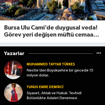
Bursa Ulu Cami’de duygusal veda!
Görev yeri değişen müftü cemaate
böyle seslendi
Yazarlar
MUHAMMED TAYYAR TÜRKEŞ
Nestle’den Büyükşehire bir gecede 15
milyon dolar..
YUNUS EMRE DEMIRCI
Siyaset, Ahlak ve Hukuk: Tevhidî
Bütünlükte Adalet Denemesi