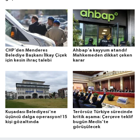
CHP’den Menderes
Ahbap’a kayyum atandı!
Belediye Başkanı İlkay Çiçek
Mahkemeden dikkat çeken
için kesin ihraç talebi
karar
Kuşadası Belediyesi'ne
Terörsüz Türkiye sürecinde
üçüncü dalga operasyon! 15
kritik aşama: Çerçeve teklif
kişi gözaltında
bugün Meclis’te
görüşülecek