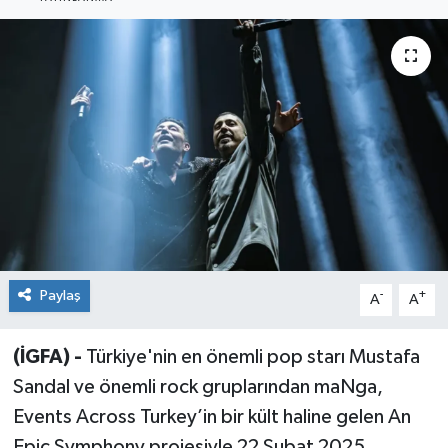
Sağlık
Siyaset
Spor
Teknoloji
Türkiye
Paylaş
-
+
A
A
(İGFA) -
Türkiye'nin en önemli pop starı Mustafa
Sandal ve önemli rock gruplarından maNga,
Events Across Turkey’in bir kült haline gelen An
Epic Symphony projesiyle 22 Şubat 2025