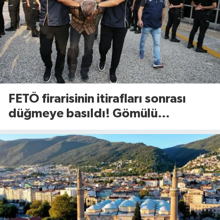
FETÖ firarisinin itirafları sonrası
düğmeye basıldı! Gömülü
mühimmat aranıyor