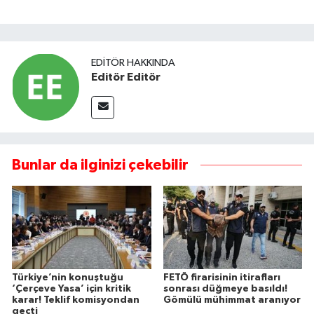
EDITÖR HAKKINDA
Editör Editör
Bunlar da ilginizi çekebilir
Türkiye’nin konuştuğu
FETÖ firarisinin itirafları
‘Çerçeve Yasa’ için kritik
sonrası düğmeye basıldı!
karar! Teklif komisyondan
Gömülü mühimmat aranıyor
geçti