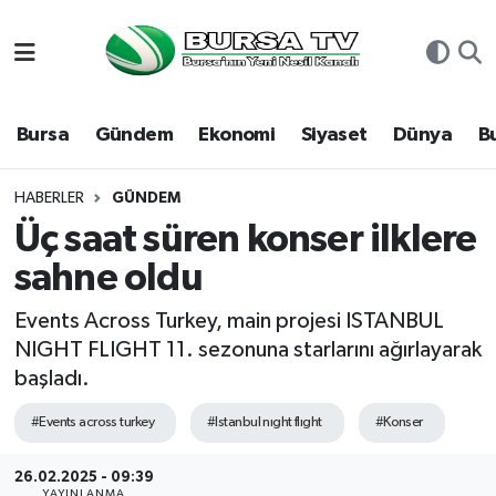
Asayiş
Nöbetçi Eczaneler
Bursa
Gündem
Ekonomi
Siyaset
Dünya
B
Bursa
Hava Durumu
Dünya
Namaz Vakitleri
HABERLER
GÜNDEM
Üç saat süren konser ilklere
Eğitim
Trafik Durumu
sahne oldu
Ekonomi
Süper Lig Puan Durumu ve Fikstür
Events Across Turkey, main projesi ISTANBUL
NIGHT FLIGHT 11. sezonuna starlarını ağırlayarak
Genel
Tüm Manşetler
başladı.
Gündem
Son Dakika Haberleri
#Events across turkey
#Istanbul nıght flıght
#Konser
Magazin
Haber Arşivi
26.02.2025 - 09:39
YAYINLANMA