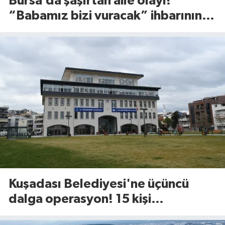
Bursa’da şaşırtan aile olayı!
“Babamız bizi vuracak” ihbarının
altından bakın ne çıktı
Kuşadası Belediyesi'ne üçüncü
dalga operasyon! 15 kişi
gözaltında