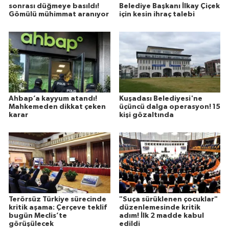
sonrası düğmeye basıldı!
Belediye Başkanı İlkay Çiçek
Gömülü mühimmat aranıyor
için kesin ihraç talebi
Ahbap’a kayyum atandı!
Kuşadası Belediyesi'ne
Mahkemeden dikkat çeken
üçüncü dalga operasyon! 15
karar
kişi gözaltında
Terörsüz Türkiye sürecinde
"Suça sürüklenen çocuklar"
kritik aşama: Çerçeve teklif
düzenlemesinde kritik
bugün Meclis’te
adım! İlk 2 madde kabul
görüşülecek
edildi