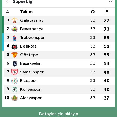
Süper Lig
#
Takım
O
P
1
Galatasaray
33
77
2
Fenerbahçe
33
73
3
Trabzonspor
33
69
4
Beşiktaş
33
59
5
Göztepe
33
55
6
Başakşehir
33
54
7
Samsunspor
33
48
8
Rizespor
33
40
9
Konyaspor
33
40
10
Alanyaspor
33
37
Detaylar için tıklayın