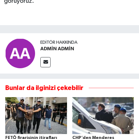
görüyoruz."
EDITÖR HAKKINDA
ADMİN ADMİN
Bunlar da ilginizi çekebilir
FETÖ firarisinin itirafları
CHP’den Menderes