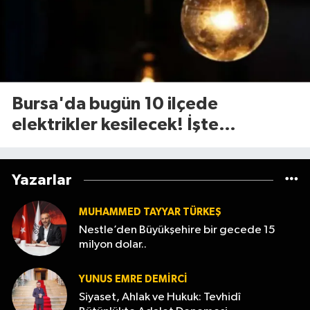
Bursa'da bugün 10 ilçede
elektrikler kesilecek! İşte
etkilenecek ilçeler...(7 Ağustos
Cuma)
Yazarlar
MUHAMMED TAYYAR TÜRKEŞ
Nestle’den Büyükşehire bir gecede 15
milyon dolar..
YUNUS EMRE DEMIRCI
Siyaset, Ahlak ve Hukuk: Tevhidî