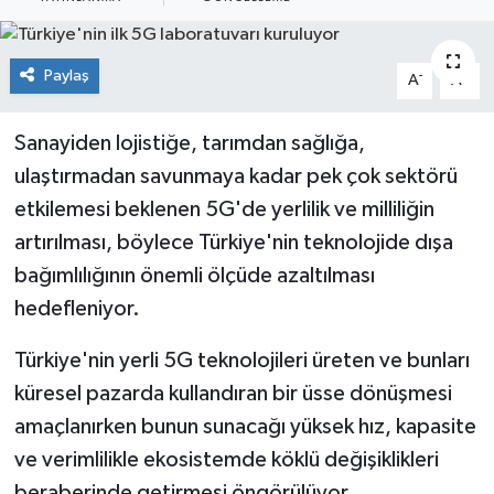
Sağlık
Paylaş
-
+
A
A
Siyaset
Sanayiden lojistiğe, tarımdan sağlığa,
Spor
ulaştırmadan savunmaya kadar pek çok sektörü
Teknoloji
etkilemesi beklenen 5G'de yerlilik ve milliliğin
artırılması, böylece Türkiye'nin teknolojide dışa
Türkiye
bağımlılığının önemli ölçüde azaltılması
hedefleniyor.
Türkiye'nin yerli 5G teknolojileri üreten ve bunları
küresel pazarda kullandıran bir üsse dönüşmesi
amaçlanırken bunun sunacağı yüksek hız, kapasite
ve verimlilikle ekosistemde köklü değişiklikleri
beraberinde getirmesi öngörülüyor.