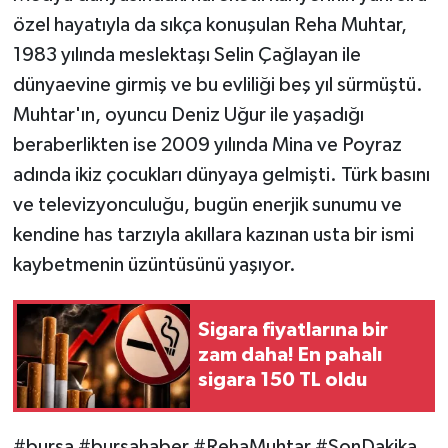
özel hayatıyla da sıkça konuşulan Reha Muhtar,
1983 yılında meslektaşı Selin Çağlayan ile
dünyaevine girmiş ve bu evliliği beş yıl sürmüştü.
Muhtar'ın, oyuncu Deniz Uğur ile yaşadığı
beraberlikten ise 2009 yılında Mina ve Poyraz
adında ikiz çocukları dünyaya gelmişti. Türk basını
ve televizyonculuğu, bugün enerjik sunumu ve
kendine has tarzıyla akıllara kazınan usta bir ismi
kaybetmenin üzüntüsünü yaşıyor.
Sigara fiyatlarına bir
zam daha! En pahalı
sigara 150 TL oldu
#bursa #bursahaber #RehaMuhtar #SonDakika