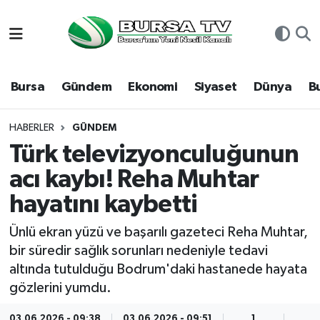
Asayiş
Nöbetçi Eczaneler
Bursa
Gündem
Ekonomi
Siyaset
Dünya
B
Bursa
Hava Durumu
Dünya
Namaz Vakitleri
HABERLER
GÜNDEM
Türk televizyonculuğunun
Eğitim
Trafik Durumu
acı kaybı! Reha Muhtar
hayatını kaybetti
Ekonomi
Süper Lig Puan Durumu ve Fikstür
Ünlü ekran yüzü ve başarılı gazeteci Reha Muhtar,
Genel
Tüm Manşetler
bir süredir sağlık sorunları nedeniyle tedavi
altında tutulduğu Bodrum'daki hastanede hayata
Gündem
Son Dakika Haberleri
gözlerini yumdu.
Magazin
Haber Arşivi
03.06.2026 - 09:38
03.06.2026 - 09:51
1