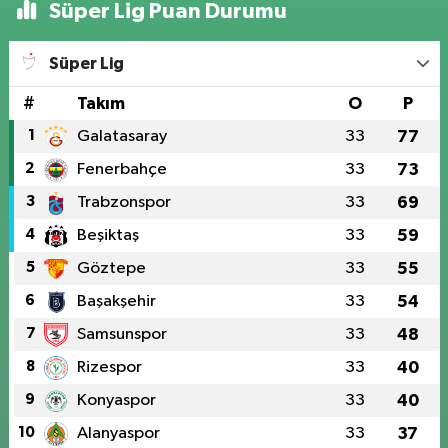
Süper Lig Puan Durumu
Süper Lig
#
Takım
O
P
1
Galatasaray
33
77
2
Fenerbahçe
33
73
3
Trabzonspor
33
69
4
Beşiktaş
33
59
5
Göztepe
33
55
6
Başakşehir
33
54
7
Samsunspor
33
48
8
Rizespor
33
40
9
Konyaspor
33
40
10
Alanyaspor
33
37