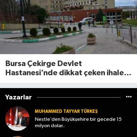
Bursa Çekirge Devlet
Hastanesi’nde dikkat çeken ihale!
11 kalem tıbbi cihaz için tarih belli
oldu
Yazarlar
MUHAMMED TAYYAR TÜRKEŞ
Nestle’den Büyükşehire bir gecede 15
milyon dolar..