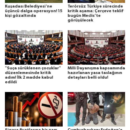
Kuşadası Belediyesi'ne
Terörsüz Türkiye sürecinde
üçüncü dalga operasyon! 15
kritik aşama: Çerçeve teklif
kişi gözaltında
bugün Meclis’te
görüşülecek
"Suça sürüklenen çocuklar"
Milli Dayanışma kapsamında
düzenlemesinde kritik
hazırlanan yasa taslağının
adım! İlk 2 madde kabul
detayları belli oldu!
edildi