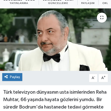
YAYINLANMA
GÜNCELLEME
PAYLAŞIM
OKUN
Sağlık
Siyaset
Spor
Teknoloji
Türkiye
Paylaş
-
+
A
A
Türk televizyon dünyasının usta isimlerinden Reha
Muhtar, 66 yaşında hayata gözlerini yumdu. Bir
süredir Bodrum'da hastanede tedavi görmekte