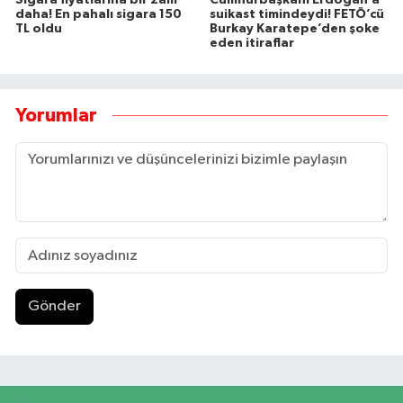
Sigara fiyatlarına bir zam
Cumhurbaşkanı Erdoğan’a
daha! En pahalı sigara 150
suikast timindeydi! FETÖ’cü
TL oldu
Burkay Karatepe’den şoke
eden itiraflar
Yorumlar
Gönder