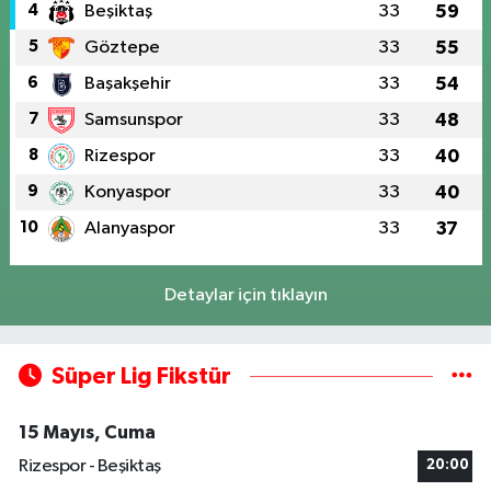
4
Beşiktaş
33
59
5
Göztepe
33
55
6
Başakşehir
33
54
7
Samsunspor
33
48
8
Rizespor
33
40
9
Konyaspor
33
40
10
Alanyaspor
33
37
Detaylar için tıklayın
Süper Lig Fikstür
15 Mayıs, Cuma
Rizespor - Beşiktaş
20:00