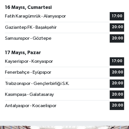
16 Mayıs, Cumartesi
Fatih Karagümrük - Alanyaspor
17:00
Gaziantep FK - Başakşehir
20:00
Samsunspor - Göztepe
20:00
17 Mayıs, Pazar
Kayserispor - Konyaspor
17:00
Fenerbahçe - Eyüpspor
20:00
Trabzonspor - Gençlerbirliği S.K.
20:00
Kasımpaşa - Galatasaray
20:00
Antalyaspor - Kocaelispor
20:00