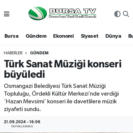
Asayiş
Nöbetçi Eczaneler
Bursa
Gündem
Ekonomi
Siyaset
Dünya
B
Bursa
Hava Durumu
Dünya
Namaz Vakitleri
HABERLER
GÜNDEM
Türk Sanat Müziği konseri
Eğitim
Trafik Durumu
büyüledi
Ekonomi
Süper Lig Puan Durumu ve Fikstür
Osmangazi Belediyesi Türk Sanat Müziği
Topluluğu, Ördekli Kültür Merkezi’nde verdiği
Genel
Tüm Manşetler
‘Hazan Mevsimi’ konseri ile davetlilere müzik
ziyafeti sundu.
Gündem
Son Dakika Haberleri
21.09.2024 - 16:06
YAYINLANMA
Magazin
Haber Arşivi