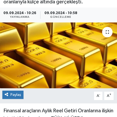
oranlarıyla külçe altında gerçekleşti.
Sağlık
09.09.2024 - 10:26
09.09.2024 - 10:58
YAYINLANMA
GÜNCELLEME
Siyaset
Spor
Teknoloji
Türkiye
Paylaş
-
+
A
A
Finansal araçların Aylık Reel Getiri Oranlarına ilişkin