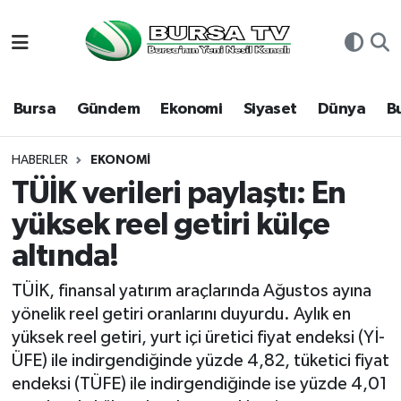
Asayiş
Nöbetçi Eczaneler
Bursa
Gündem
Ekonomi
Siyaset
Dünya
B
Bursa
Hava Durumu
Dünya
Namaz Vakitleri
HABERLER
EKONOMI
TÜİK verileri paylaştı: En
Eğitim
Trafik Durumu
yüksek reel getiri külçe
altında!
Ekonomi
Süper Lig Puan Durumu ve Fikstür
TÜİK, finansal yatırım araçlarında Ağustos ayına
Genel
Tüm Manşetler
yönelik reel getiri oranlarını duyurdu. Aylık en
yüksek reel getiri, yurt içi üretici fiyat endeksi (Yİ-
Gündem
Son Dakika Haberleri
ÜFE) ile indirgendiğinde yüzde 4,82, tüketici fiyat
endeksi (TÜFE) ile indirgendiğinde ise yüzde 4,01
Magazin
Haber Arşivi