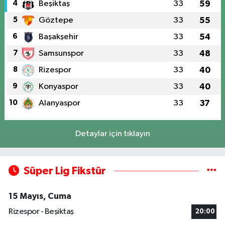
4
Beşiktaş
33
59
5
Göztepe
33
55
6
Başakşehir
33
54
7
Samsunspor
33
48
8
Rizespor
33
40
9
Konyaspor
33
40
10
Alanyaspor
33
37
Detaylar için tıklayın
Süper Lig Fikstür
15 Mayıs, Cuma
Rizespor - Beşiktaş
20:00