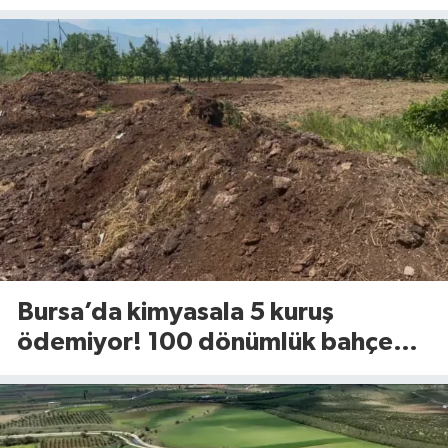
mı?
Bursa’da kimyasala 5 kuruş
ödemiyor! 100 dönümlük bahçede
uyguladığı yöntem dikkat çekti