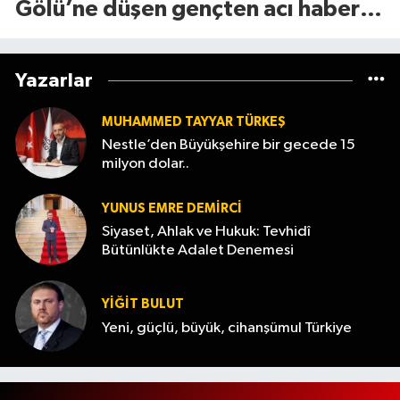
Gölü’ne düşen gençten acı haber
geldi
Yazarlar
MUHAMMED TAYYAR TÜRKEŞ
Nestle’den Büyükşehire bir gecede 15
milyon dolar..
YUNUS EMRE DEMIRCI
Siyaset, Ahlak ve Hukuk: Tevhidî
Bütünlükte Adalet Denemesi
YİĞİT BULUT
Yeni, güçlü, büyük, cihanşümul Türkiye