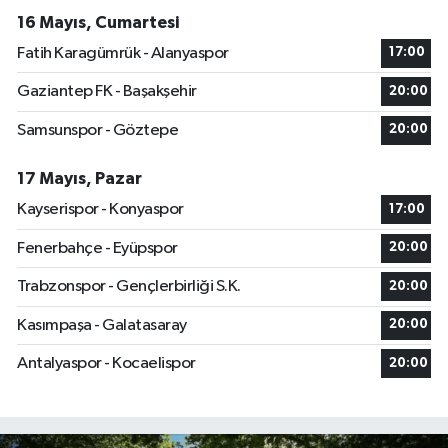
16 Mayıs, Cumartesi
Fatih Karagümrük - Alanyaspor
17:00
Gaziantep FK - Başakşehir
20:00
Samsunspor - Göztepe
20:00
17 Mayıs, Pazar
Kayserispor - Konyaspor
17:00
Fenerbahçe - Eyüpspor
20:00
Trabzonspor - Gençlerbirliği S.K.
20:00
Kasımpaşa - Galatasaray
20:00
Antalyaspor - Kocaelispor
20:00